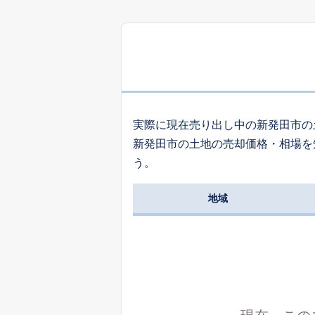
3
長畑
1
下小中山
実際に現在売り出し中の新発田市の
新発田市の土地の売却価格・相場を
6
う。
大栄町
地域
6
小舟町