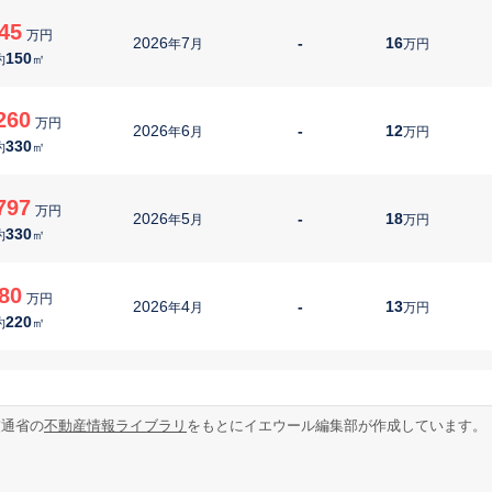
45
万円
2026
7
-
16
年
月
万円
150
約
㎡
260
万円
2026
6
-
12
年
月
万円
330
約
㎡
797
万円
2026
5
-
18
年
月
万円
330
約
㎡
80
万円
2026
4
-
13
年
月
万円
220
約
㎡
00
万円
2026
4
-
1
年
月
万円
1340
約
㎡
交通省の
不動産情報ライブラリ
をもとにイエウール編集部が作成しています。
00
万円
2026
4
-
9
年
月
万円