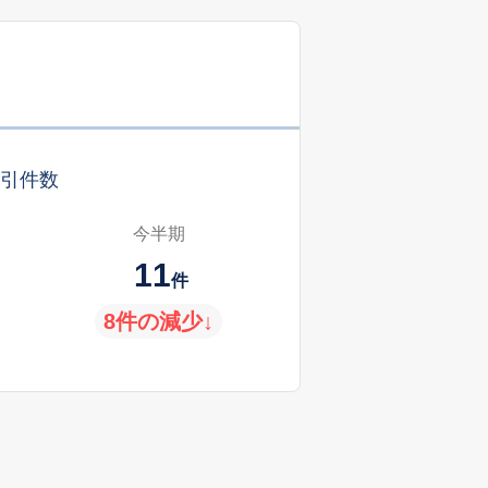
引件数
今半期
11
件
8件の減少↓