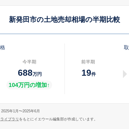
新発田市の土地売却相場の半期比較
価格
取
今半期
前半期
688
19
万円
件
104万円の増加↑
2025年1月〜2025年6月
報ライブラリ
をもとにイエウール編集部が作成しています。