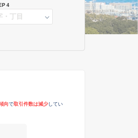
EP 4
傾向
で
取引件数は減少
してい