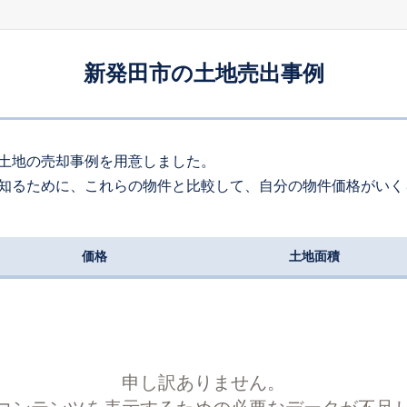
330
約
㎡
00
万円
2026
4
-
3
年
月
万円
新発田市の土地売出事例
360
約
㎡
85
万円
2026
3
-
2
年
月
万円
390
約
㎡
土地の売却事例を用意しました。
知るために、これらの物件と比較して、自分の物件価格がいく
00
万円
2026
3
-
13
年
月
万円
160
約
㎡
価格
土地面積
80
万円
2026
3
-
10
年
月
万円
230
約
㎡
申し訳ありません。