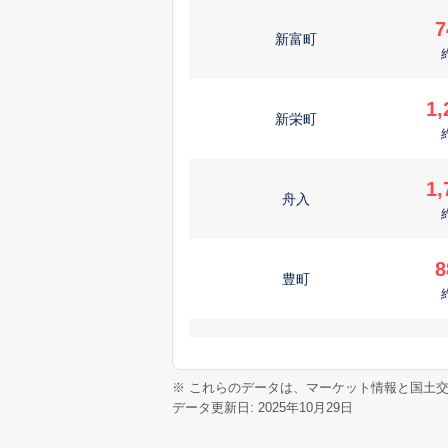
7
新富町
1,
新栄町
1,
舟入
8
豊町
6
荒町
※ これらのデータは、マーケット情報と国土
データ更新日: 2025年10月29日
9
東新町