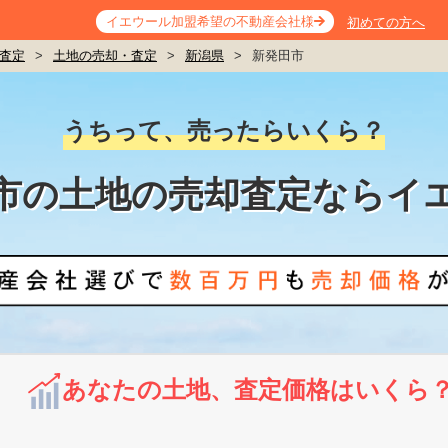
イエウール加盟希望の不動産会社様
初めての方へ
査定
>
土地の売却・査定
>
新潟県
>
新発田市
うちって、売ったらいくら？
市の土地の売却査定ならイ
あなたの土地、査定価格はいくら