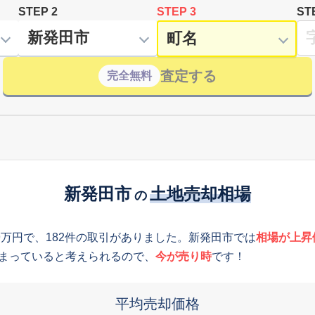
STEP 2
STEP 3
ST
査定する
完全無料
新発田市
土地売却相場
の
9万円で、182件の取引がありました。新発田市では
相場が上昇
まっていると考えられるので、
今が売り時
です！
平均売却価格