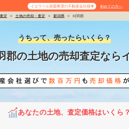
イエウール加盟希望の不動産会社様
初めての方へ
査定
>
土地の売却・査定
>
新潟県
>
刈羽郡
うちって、売ったらいくら？
羽郡の土地の売却査定なら
あなたの土地、査定価格はいくら