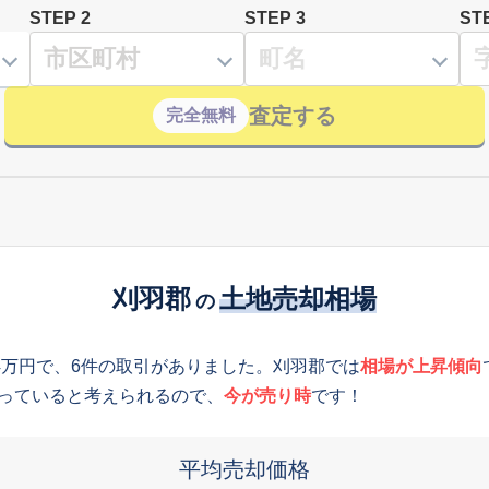
STEP 2
STEP 3
ST
査定する
完全無料
刈羽郡
土地売却相場
の
4万円で、6件の取引がありました。刈羽郡では
相場が上昇傾向
っていると考えられるので、
今が売り時
です！
平均売却価格