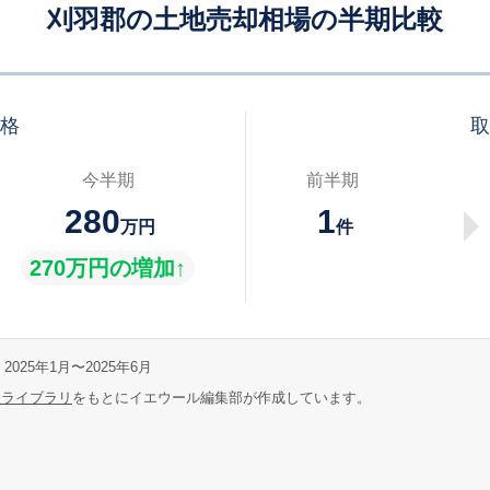
刈羽郡の土地売却相場の半期比較
価格
取
今半期
前半期
280
1
万円
件
270万円の増加↑
2025年1月〜2025年6月
報ライブラリ
をもとにイエウール編集部が作成しています。