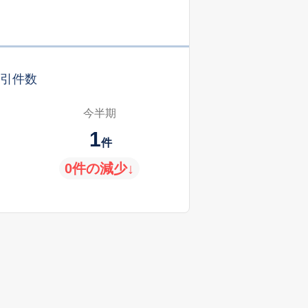
引件数
今半期
1
件
0件の減少↓