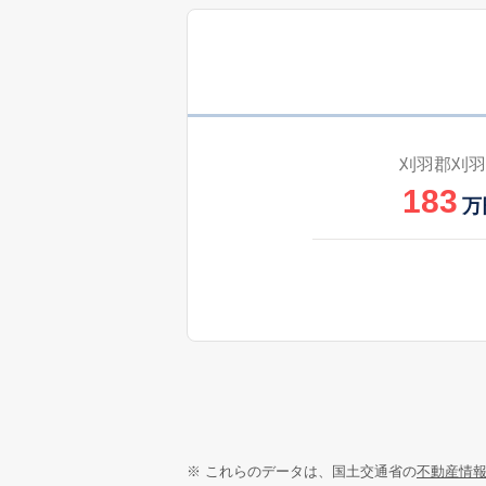
刈羽郡刈羽
183
万
※ これらのデータは、国土交通省の
不動産情