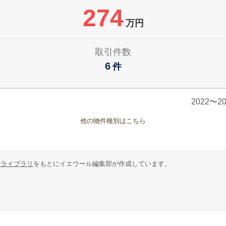
274
万円
取引件数
6
件
2022〜
他の物件種別はこちら
報ライブラリ
をもとにイエウール編集部が作成しています。