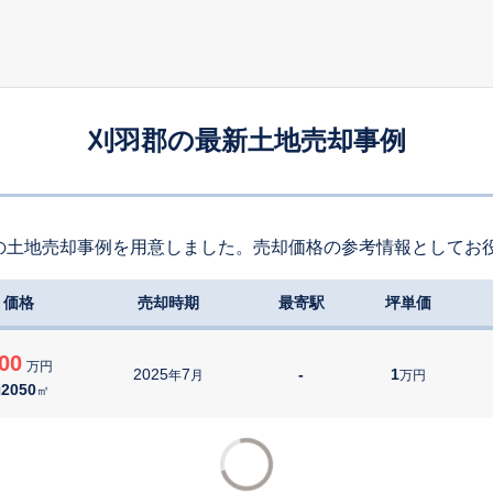
刈羽郡の最新土地売却事例
の土地売却事例を用意しました。売却価格の参考情報としてお
価格
売却時期
最寄駅
坪単価
00
万円
2025
7
-
1
年
月
万円
2050
約
㎡