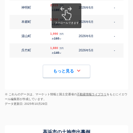
2,015
万円
神明町
2026
6
年
月
-
3
180
約
㎡
1,500
万円
本郷町
2026
6
年
月
-
3
130
約
㎡
1,990
万円
湯山町
2026
6
年
月
-
4
160
約
㎡
1,880
万円
呉竹町
2026
5
年
月
-
4
140
約
㎡
もっと見る
※ これらのデータは、マーケット情報と国土交通省の
不動産情報ライブラリ
をもとにイエウ
ール編集部が作成しています。
データ更新日: 2025年10月29日
高浜市の土地売出事例