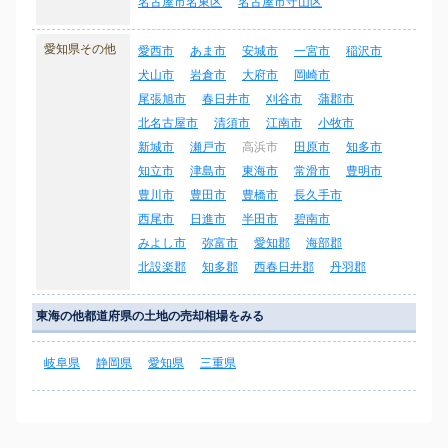
名古屋市名東区
名古屋市守山区
愛知県その他
愛西市
あま市
安城市
一宮市
稲沢市
犬山市
岩倉市
大府市
岡崎市
尾張旭市
春日井市
刈谷市
蒲郡市
北名古屋市
清須市
江南市
小牧市
新城市
瀬戸市
高浜市
田原市
知多市
知立市
津島市
東海市
常滑市
豊明市
豊川市
豊田市
豊橋市
長久手市
西尾市
日進市
半田市
碧南市
みよし市
弥富市
愛知郡
海部郡
北設楽郡
知多郡
西春日井郡
丹羽郡
東海の他都道府県の土地の売却相場をみる
岐阜県
静岡県
愛知県
三重県