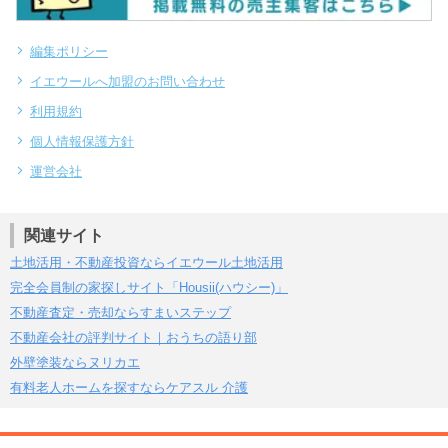
編集ポリシー
イエウールへ加盟のお問い合わせ
利用規約
個人情報保護方針
運営会社
関連サイト
土地活用・不動産投資ならイエウール土地活用
完全会員制の家探しサイト「Housii(ハウシー)」
不動産査定・売却ならすまいステップ
不動産会社の評判サイト｜おうちの語り部
外壁塗装ならヌリカエ
有料老人ホームを探すならケアスル 介護