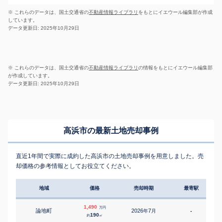
※ これらのデータは、国土交通省の
不動産情報ライブラリ
をもとにイエウール編集部が作成
しています。
データ更新日: 2025年10月29日
※ これらのデータは、国土交通省の
不動産情報ライブラリ
の情報をもとにイエウール編集部
が作成しています。
データ更新日: 2025年10月29日
高浜市の最新土地売却事例
直近1年間で実際に成約した高浜市の土地売却事例を用意しました。売
却価格の参考情報としてお役立てください。
地域
価格
売却時期
最寄駅
1,490
万円
論地町
2026
7
年
月
-
2
190
約
㎡