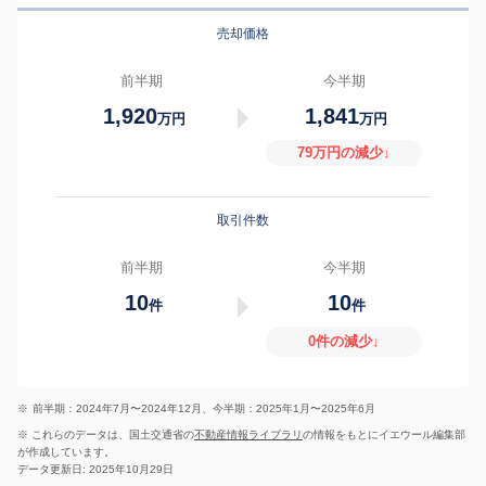
売却価格
前半期
今半期
1,920
1,841
万円
万円
79万円の減少↓
取引件数
前半期
今半期
10
10
件
件
0件の減少↓
※
前半期：2024年7月〜2024年12月、今半期：2025年1月〜2025年6月
※ これらのデータは、国土交通省の
不動産情報ライブラリ
の情報をもとにイエウール編集部
が作成しています。
データ更新日: 2025年10月29日