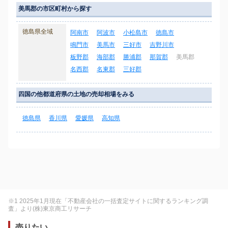
美馬郡の市区町村から探す
徳島県全域
阿南市
阿波市
小松島市
徳島市
鳴門市
美馬市
三好市
吉野川市
板野郡
海部郡
勝浦郡
那賀郡
美馬郡
名西郡
名東郡
三好郡
四国の他都道府県の土地の売却相場をみる
徳島県
香川県
愛媛県
高知県
※1 2025年1月現在「不動産会社の一括査定サイトに関するランキング調
査」より(株)東京商工リサーチ
売りたい