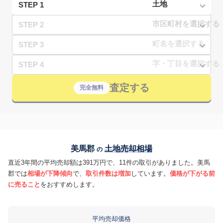
STEP 1
STEP 2
STEP 3
STEP 4
査定する
完全無料
美馬郡
土地売却相場
の
直近3年間の平均売却額は391万円で、11件の取引がありました。美馬
郡では
相場が下降傾向
で、
取引件数は増加
しています。
価格が下がる前
に売ること
をおすすめします。
平均売却価格