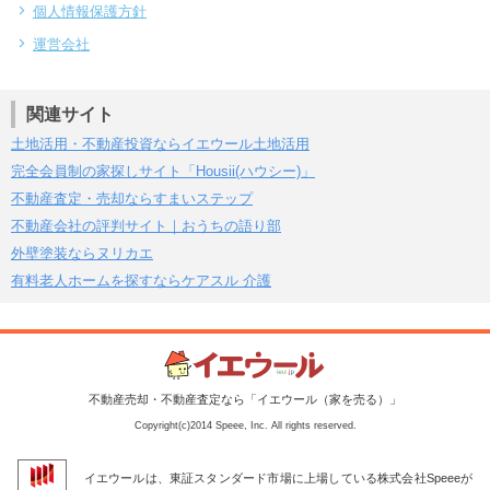
個人情報保護方針
運営会社
関連サイト
土地活用・不動産投資ならイエウール土地活用
完全会員制の家探しサイト「Housii(ハウシー)」
不動産査定・売却ならすまいステップ
不動産会社の評判サイト｜おうちの語り部
外壁塗装ならヌリカエ
有料老人ホームを探すならケアスル 介護
不動産売却・不動産査定なら「イエウール（家を売る）」
Copyright(c)2014 Speee, Inc. All rights reserved.
イエウールは、東証スタンダード市場に上場している株式会社Speeeが