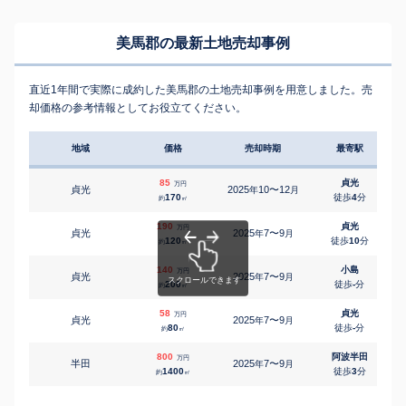
美馬郡の最新土地売却事例
直近1年間で実際に成約した美馬郡の土地売却事例を用意しました。売
却価格の参考情報としてお役立てください。
地域
価格
売却時期
最寄駅
85
貞光
万円
貞光
2025
10〜12
年
月
170
徒歩
4
分
約
㎡
190
貞光
万円
貞光
2025
7〜9
年
月
120
徒歩
10
分
約
㎡
140
小島
万円
貞光
2025
7〜9
年
月
200
徒歩
-
分
約
㎡
58
貞光
万円
貞光
2025
7〜9
年
月
80
徒歩
-
分
約
㎡
800
阿波半田
万円
半田
2025
7〜9
年
月
1400
徒歩
3
分
約
㎡