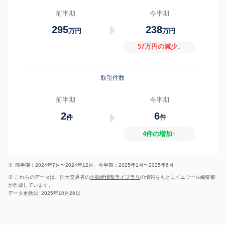
前半期
今半期
295
238
万円
万円
57万円の減少↓
取引件数
前半期
今半期
2
6
件
件
4件の増加↑
※
前半期：2024年7月〜2024年12月、今半期：2025年1月〜2025年6月
※ これらのデータは、国土交通省の
不動産情報ライブラリ
の情報をもとにイエウール編集部
が作成しています。
データ更新日: 2025年10月29日