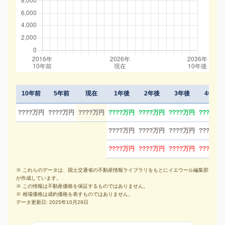
10年前
5年前
現在
1年後
2年後
3年後
4年後
????万円
????万円
????万円
????万円
????万円
????万円
????万円
????万円
????万円
????万円
????万円
????万円
????万円
????万円
????万円
※ これらのデータは、国土交通省の不動産情報ライブラリをもとにイエウール編集部
が作成しています。
※ この情報は不動産価格を保証するものではありません。
※ 相場価格は成約価格を表すものではありません。
データ更新日: 2025年10月29日