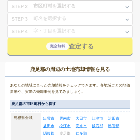
STEP 2
STEP 3
STEP 4
査定する
完全無料
鹿足郡の周辺の土地売却情報を見る
あなたの地域に合った売却情報をチェックできます。各地域ごとの地価
変動や、実際の売却事例を見てみましょう。
鹿足郡の市区町村から探す
島根県全域
出雲市
雲南市
大田市
江津市
浜田市
益田市
松江市
安来市
飯石郡
邑智郡
隠岐郡
鹿足郡
仁多郡