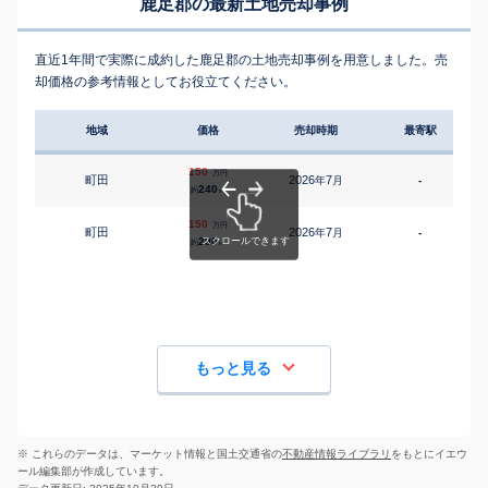
鹿足郡の最新土地売却事例
直近1年間で実際に成約した鹿足郡の土地売却事例を用意しました。売
却価格の参考情報としてお役立てください。
地域
価格
売却時期
最寄駅
150
万円
町田
2026
7
年
月
-
240
約
㎡
150
万円
町田
2026
7
年
月
-
290
約
㎡
もっと見る
※ これらのデータは、マーケット情報と国土交通省の
不動産情報ライブラリ
をもとにイエウ
ール編集部が作成しています。