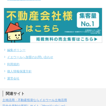
編集ポリシー
イエウールへ加盟のお問い合わせ
利用規約
個人情報保護方針
運営会社
関連サイト
土地活用・不動産投資ならイエウール土地活用
完全会員制の家探しサイト「Housii(ハウシー)」