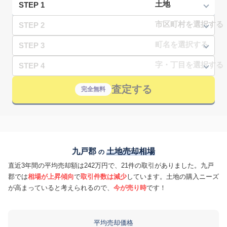
STEP 1
STEP 2
STEP 3
STEP 4
査定する
完全無料
九戸郡
土地売却相場
の
直近3年間の平均売却額は242万円で、21件の取引がありました。九戸
郡では
相場が上昇傾向
で
取引件数は減少
しています。土地の購入ニーズ
が高まっていると考えられるので、
今が売り時
です！
平均売却価格