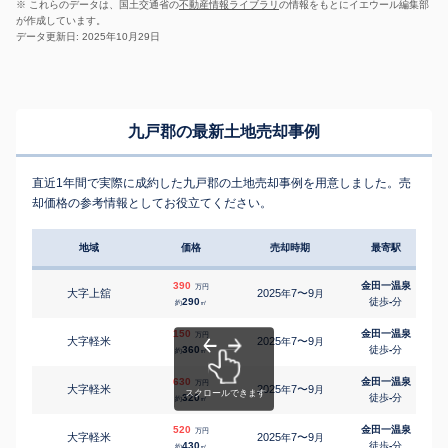
※ これらのデータは、国土交通省の
不動産情報ライブラリ
の情報をもとにイエウール編集部
が作成しています。
データ更新日: 2025年10月29日
九戸郡の最新土地売却事例
直近1年間で実際に成約した九戸郡の土地売却事例を用意しました。売
却価格の参考情報としてお役立てください。
地域
価格
売却時期
最寄駅
390
金田一温泉
万円
大字上舘
2025
7〜9
年
月
290
徒歩
-
分
約
㎡
150
金田一温泉
万円
大字軽米
2025
7〜9
年
月
360
徒歩
-
分
約
㎡
630
金田一温泉
万円
大字軽米
2025
7〜9
年
月
320
徒歩
-
分
約
㎡
520
金田一温泉
万円
大字軽米
2025
7〜9
年
月
430
徒歩
-
分
約
㎡