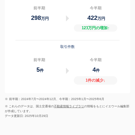
前半期
今半期
298
422
万円
万円
123万円の増加↑
取引件数
前半期
今半期
5
4
件
件
1件の減少↓
※
前半期：2024年7月〜2024年12月、今半期：2025年1月〜2025年6月
※ これらのデータは、国土交通省の
不動産情報ライブラリ
の情報をもとにイエウール編集部
が作成しています。
データ更新日: 2025年10月29日