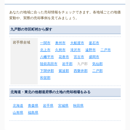
あなたの地域に合った売却情報をチェックできます。各地域ごとの地価
変動や、実際の売却事例を見てみましょう。
九戸郡の市区町村から探す
岩手県全域
一関市
奥州市
大船渡市
釜石市
北上市
久慈市
滝沢市
遠野市
二戸市
八幡平市
花巻市
宮古市
盛岡市
陸前高田市
岩手郡
九戸郡
気仙郡
下閉伊郡
紫波郡
西磐井郡
二戸郡
和賀郡
北海道・東北の他都道府県の土地の売却相場をみる
北海道
青森県
岩手県
宮城県
秋田県
山形県
福島県