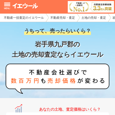
不動産一括査定のイエウール
不動産売却・査定
土地の売却・査定
イエウール加盟希望の不動産会社様
うちって、売ったらいくら？
初めての方へ
岩手県九戸郡の
不動産売却の流れ
土地の売却査定ならイエウール
不動産の売却・一括査定
家査定シミュレーター
お問い合わせ
あなたの土地、査定価格はいくら？