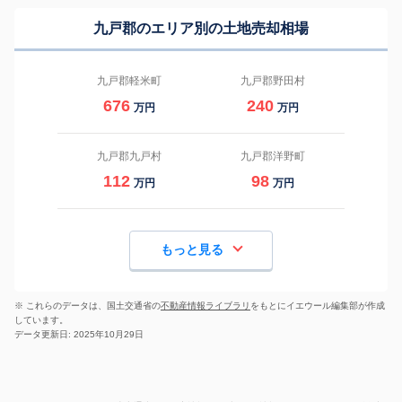
九戸郡のエリア別の土地売却相場
九戸郡軽米町
九戸郡野田村
676
240
万円
万円
九戸郡九戸村
九戸郡洋野町
112
98
万円
万円
もっと見る
※ これらのデータは、国土交通省の
不動産情報ライブラリ
をもとにイエウール編集部が作成
しています。
データ更新日: 2025年10月29日