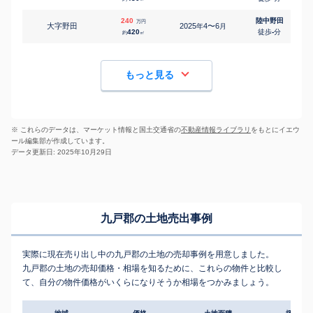
240
陸中野田
万円
大字野田
2025
4〜6
年
月
420
徒歩
-
分
約
㎡
もっと見る
※ これらのデータは、マーケット情報と国土交通省の
不動産情報ライブラリ
をもとにイエウ
ール編集部が作成しています。
データ更新日: 2025年10月29日
九戸郡の土地売出事例
実際に現在売り出し中の九戸郡の土地の売却事例を用意しました。
九戸郡の土地の売却価格・相場を知るために、これらの物件と比較し
て、自分の物件価格がいくらになりそうか相場をつかみましょう。