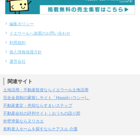
編集ポリシー
イエウールへ加盟のお問い合わせ
利用規約
個人情報保護方針
運営会社
関連サイト
土地活用・不動産投資ならイエウール土地活用
完全会員制の家探しサイト「Housii(ハウシー)」
不動産査定・売却ならすまいステップ
不動産会社の評判サイト｜おうちの語り部
外壁塗装ならヌリカエ
有料老人ホームを探すならケアスル 介護