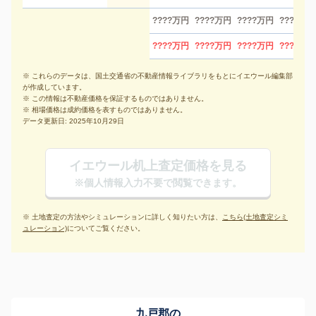
????万円
????万円
????万円
????万円
????万円
????万円
????万円
????万円
※ これらのデータは、国土交通省の不動産情報ライブラリをもとにイエウール編集部
が作成しています。
※ この情報は不動産価格を保証するものではありません。
※ 相場価格は成約価格を表すものではありません。
データ更新日: 2025年10月29日
イエウール机上査定価格を見る
※個人情報入力不要で閲覧できます。
※ 土地査定の方法やシミュレーションに詳しく知りたい方は、
こちら(土地査定シミ
ュレーション)
についてご覧ください。
九戸郡の