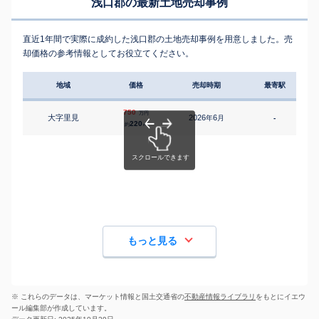
浅口郡の最新土地売却事例
直近1年間で実際に成約した浅口郡の土地売却事例を用意しました。売
却価格の参考情報としてお役立てください。
地域
価格
売却時期
最寄駅
750
万円
大字里見
2026
6
年
月
-
1
220
約
㎡
もっと見る
※ これらのデータは、マーケット情報と国土交通省の
不動産情報ライブラリ
をもとにイエウ
ール編集部が作成しています。