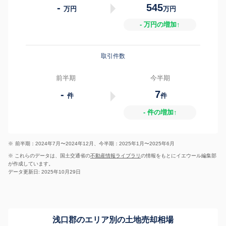
-
545
万円
万円
- 万円の増加↑
取引件数
前半期
今半期
-
7
件
件
- 件の増加↑
※
前半期：2024年7月〜2024年12月、今半期：2025年1月〜2025年6月
※ これらのデータは、国土交通省の
不動産情報ライブラリ
の情報をもとにイエウール編集部
が作成しています。
データ更新日: 2025年10月29日
浅口郡のエリア別の土地売却相場