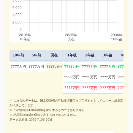
10年前
5年前
現在
1年後
2年後
3年後
4年後
????万円
????万円
????万円
????万円
????万円
????万円
????万円
????万円
????万円
????万円
????万円
????万円
????万円
????万円
????万円
※ これらのデータは、国土交通省の不動産情報ライブラリをもとにイエウール編集部
が作成しています。
※ この情報は不動産価格を保証するものではありません。
※ 相場価格は成約価格を表すものではありません。
データ更新日: 2025年10月29日