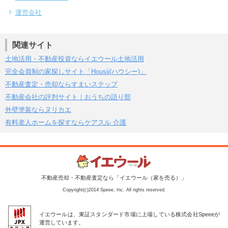
運営会社
関連サイト
土地活用・不動産投資ならイエウール土地活用
完全会員制の家探しサイト「Housii(ハウシー)」
不動産査定・売却ならすまいステップ
不動産会社の評判サイト｜おうちの語り部
外壁塗装ならヌリカエ
有料老人ホームを探すならケアスル 介護
不動産売却・不動産査定なら「イエウール（家を売る）」
Copyright(c)2014 Speee, Inc. All rights reserved.
イエウールは、東証スタンダード市場に上場している株式会社Speeeが
運営しています。