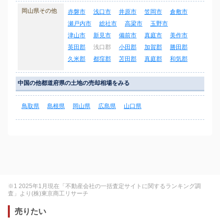
岡山県その他
赤磐市
浅口市
井原市
笠岡市
倉敷市
瀬戸内市
総社市
高梁市
玉野市
津山市
新見市
備前市
真庭市
美作市
英田郡
浅口郡
小田郡
加賀郡
勝田郡
久米郡
都窪郡
苫田郡
真庭郡
和気郡
中国の他都道府県の土地の売却相場をみる
鳥取県
島根県
岡山県
広島県
山口県
※1 2025年1月現在「不動産会社の一括査定サイトに関するランキング調
査」より(株)東京商工リサーチ
売りたい