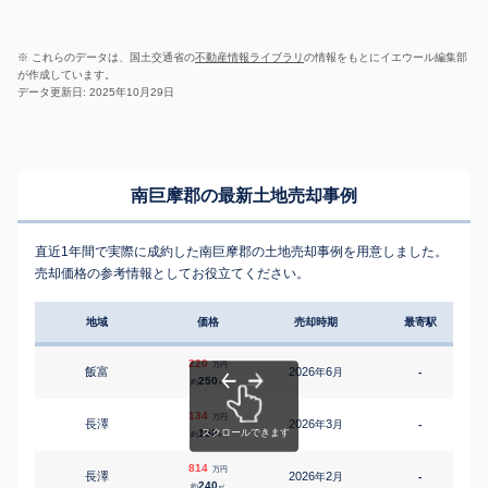
※ これらのデータは、国土交通省の
不動産情報ライブラリ
の情報をもとにイエウール編集部
が作成しています。
データ更新日: 2025年10月29日
南巨摩郡の最新土地売却事例
直近1年間で実際に成約した南巨摩郡の土地売却事例を用意しました。
売却価格の参考情報としてお役立てください。
地域
価格
売却時期
最寄駅
220
万円
飯富
2026
6
年
月
-
250
約
㎡
134
万円
長澤
2026
3
年
月
-
150
約
㎡
814
万円
長澤
2026
2
年
月
-
1
240
約
㎡