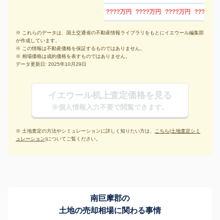
????万円
????万円
????万円
????万円
※ これらのデータは、国土交通省の不動産情報ライブラリをもとにイエウール編集部
が作成しています。
※ この情報は不動産価格を保証するものではありません。
※ 相場価格は成約価格を表すものではありません。
データ更新日: 2025年10月29日
イエウール机上査定価格を見る
※個人情報入力不要で閲覧できます。
※ 土地査定の方法やシミュレーションに詳しく知りたい方は、
こちら(土地査定シミ
ュレーション)
についてご覧ください。
南巨摩郡の
土地の売却相場に関わる事情