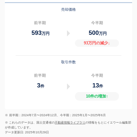
売却価格
前半期
今半期
593
500
万円
万円
93万円の減少↓
取引件数
前半期
今半期
3
13
件
件
10件の増加↑
※
前半期：2024年7月〜2024年12月、今半期：2025年1月〜2025年6月
※ これらのデータは、国土交通省の
不動産情報ライブラリ
の情報をもとにイエウール編集部
が作成しています。
データ更新日: 2025年10月29日