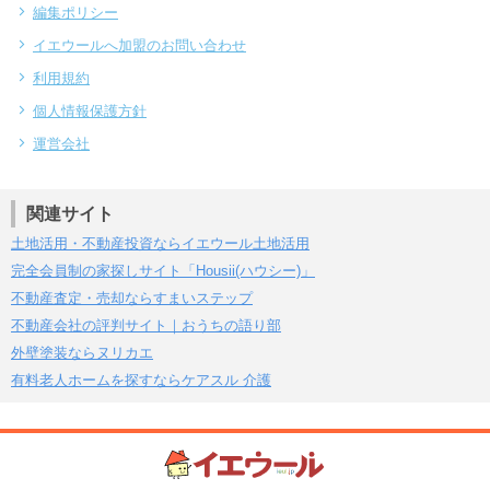
編集ポリシー
イエウールへ加盟のお問い合わせ
利用規約
個人情報保護方針
運営会社
関連サイト
土地活用・不動産投資ならイエウール土地活用
完全会員制の家探しサイト「Housii(ハウシー)」
不動産査定・売却ならすまいステップ
不動産会社の評判サイト｜おうちの語り部
外壁塗装ならヌリカエ
有料老人ホームを探すならケアスル 介護