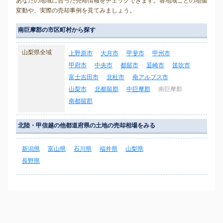
あなたの地域に合った売却情報をチェックできます。各地域ごとの地価
変動や、実際の売却事例を見てみましょう。
南巨摩郡の市区町村から探す
山梨県全域
上野原市
大月市
甲斐市
甲州市
甲府市
中央市
都留市
韮崎市
笛吹市
富士吉田市
北杜市
南アルプス市
山梨市
北都留郡
中巨摩郡
南巨摩郡
南都留郡
北陸・甲信越の他都道府県の土地の売却相場をみる
新潟県
富山県
石川県
福井県
山梨県
長野県