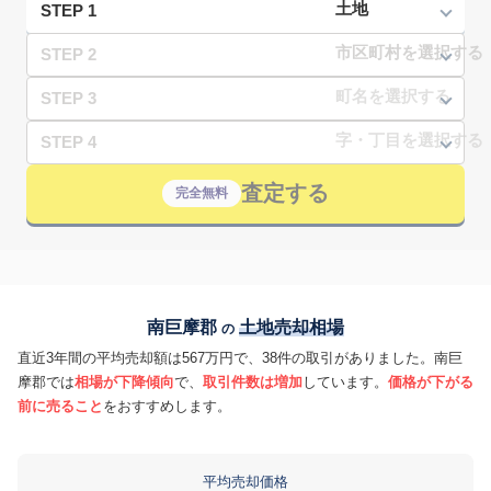
STEP 1
STEP 2
STEP 3
STEP 4
査定する
完全無料
南巨摩郡
土地売却相場
の
直近3年間の平均売却額は567万円で、38件の取引がありました。南巨
摩郡では
相場が下降傾向
で、
取引件数は増加
しています。
価格が下がる
前に売ること
をおすすめします。
平均売却価格