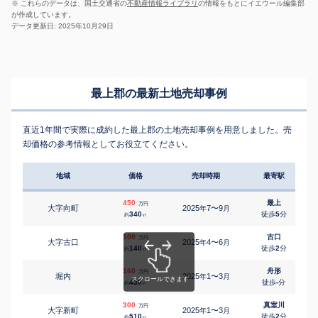
※ これらのデータは、国土交通省の
不動産情報ライブラリ
の情報をもとにイエウール編集部
が作成しています。
データ更新日: 2025年10月29日
最上郡の最新土地売却事例
直近1年間で実際に成約した最上郡の土地売却事例を用意しました。売
却価格の参考情報としてお役立てください。
地域
価格
売却時期
最寄駅
450
最上
万円
大字向町
2025
7〜9
年
月
340
徒歩
5
分
約
㎡
100
古口
万円
大字古口
2025
4〜6
年
月
140
徒歩
2
分
約
㎡
160
舟形
万円
堀内
2025
1〜3
年
月
430
徒歩
-
分
約
㎡
300
真室川
万円
大字新町
2025
1〜3
年
月
510
徒歩
2
分
約
㎡