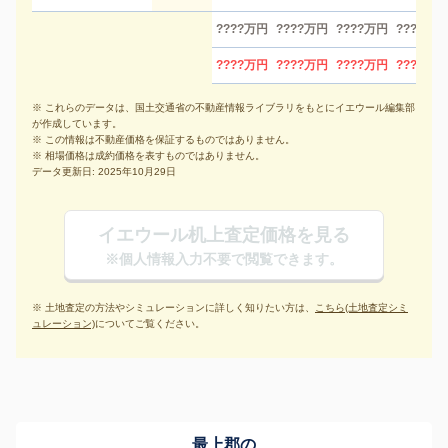
????万円
????万円
????万円
????万円
????万円
????万円
????万円
????万円
※ これらのデータは、国土交通省の不動産情報ライブラリをもとにイエウール編集部
が作成しています。
※ この情報は不動産価格を保証するものではありません。
※ 相場価格は成約価格を表すものではありません。
データ更新日: 2025年10月29日
イエウール机上査定価格を見る
※個人情報入力不要で閲覧できます。
※ 土地査定の方法やシミュレーションに詳しく知りたい方は、
こちら(土地査定シミ
ュレーション)
についてご覧ください。
最上郡の