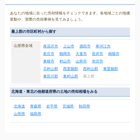
あなたの地域に合った売却情報をチェックできます。各地域ごとの地価
変動や、実際の売却事例を見てみましょう。
最上郡の市区町村から探す
山形県全域
尾花沢市
上山市
酒田市
寒河江市
新庄市
鶴岡市
天童市
長井市
南陽市
東根市
村山市
山形市
米沢市
北村山郡
西置賜郡
西村山郡
東置賜郡
東田川郡
東村山郡
最上郡
北海道・東北の他都道府県の土地の売却相場をみる
北海道
青森県
岩手県
宮城県
秋田県
山形県
福島県