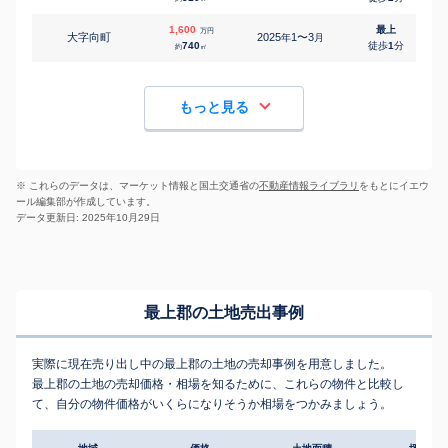
1,600
最上
万円
大字向町
2025
1〜3
年
月
740
徒歩
1
分
約
㎡
もっと見る
※ これらのデータは、マーケット情報と国土交通省の
不動産情報ライブラリ
をもとにイエウ
ール編集部が作成しています。
データ更新日: 2025年10月29日
最上郡の土地売出事例
実際に現在売り出し中の最上郡の土地の売却事例を用意しました。
最上郡の土地の売却価格・相場を知るために、これらの物件と比較し
て、自分の物件価格がいくらになりそうか相場をつかみましょう。