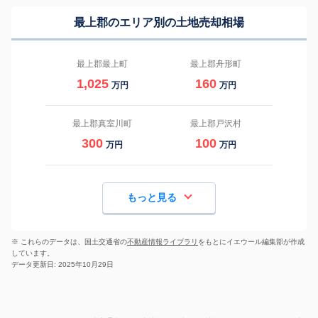
最上郡のエリア別の土地売却相場
最上郡最上町
最上郡舟形町
1,025
160
万円
万円
最上郡真室川町
最上郡戸沢村
300
100
万円
万円
もっと見る
※ これらのデータは、国土交通省の
不動産情報ライブラリ
をもとにイエウール編集部が作成
しています。
データ更新日: 2025年10月29日