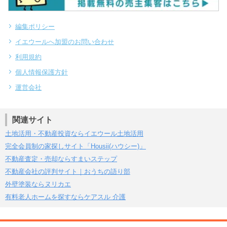
編集ポリシー
イエウールへ加盟のお問い合わせ
利用規約
個人情報保護方針
運営会社
関連サイト
土地活用・不動産投資ならイエウール土地活用
完全会員制の家探しサイト「Housii(ハウシー)」
不動産査定・売却ならすまいステップ
不動産会社の評判サイト｜おうちの語り部
外壁塗装ならヌリカエ
有料老人ホームを探すならケアスル 介護