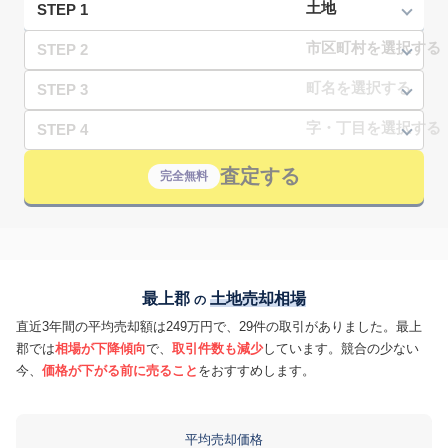
STEP 1
STEP 2
STEP 3
STEP 4
査定する
完全無料
最上郡
土地売却相場
の
直近3年間の平均売却額は249万円で、29件の取引がありました。最上
郡では
相場が下降傾向
で、
取引件数も減少
しています。競合の少ない
今、
価格が下がる前に売ること
をおすすめします。
平均売却価格