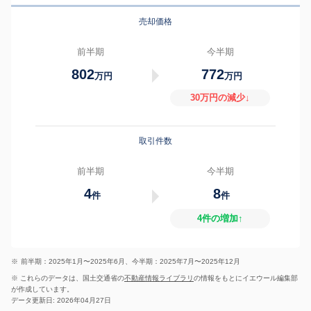
売却価格
前半期
今半期
802
772
万円
万円
30万円の減少↓
取引件数
前半期
今半期
4
8
件
件
4件の増加↑
※
前半期：2025年1月〜2025年6月、今半期：2025年7月〜2025年12月
※ これらのデータは、国土交通省の
不動産情報ライブラリ
の情報をもとにイエウール編集部
が作成しています。
データ更新日: 2026年04月27日