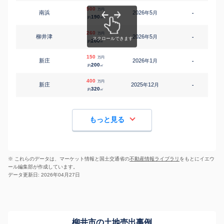
500
万円
南浜
2026
5
年
月
-
190
約
㎡
260
万円
柳井津
2026
5
年
月
-
200
約
㎡
150
万円
新庄
2026
1
年
月
-
200
約
㎡
400
万円
新庄
2025
12
年
月
-
320
約
㎡
もっと見る
※ これらのデータは、マーケット情報と国土交通省の
不動産情報ライブラリ
をもとにイエウ
ール編集部が作成しています。
データ更新日: 2026年04月27日
柳井市の土地売出事例