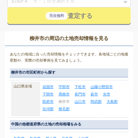
STEP 4
査定する
完全無料
柳井市の周辺の土地売却情報を見る
あなたの地域に合った売却情報をチェックできます。各地域ごとの地価
変動や、実際の売却事例を見てみましょう。
柳井市の市区町村から探す
山口県全域
岩国市
宇部市
下松市
山陽小野田市
下関市
周南市
長門市
萩市
光市
防府市
柳井市
山口市
阿武郡
大島郡
玖珂郡
熊毛郡
中国の他都道府県の土地の売却相場をみる