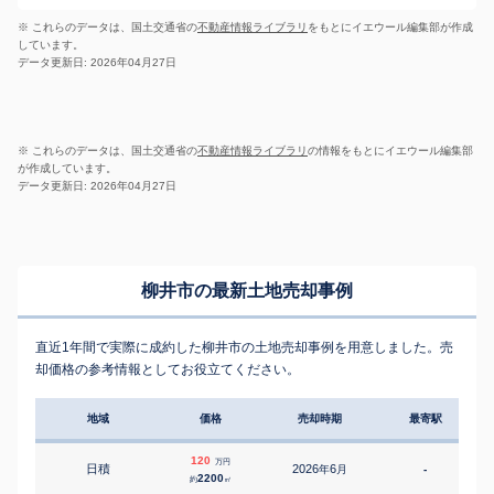
※ これらのデータは、国土交通省の
不動産情報ライブラリ
をもとにイエウール編集部が作成
しています。
データ更新日: 2026年04月27日
※ これらのデータは、国土交通省の
不動産情報ライブラリ
の情報をもとにイエウール編集部
が作成しています。
データ更新日: 2026年04月27日
柳井市の最新土地売却事例
直近1年間で実際に成約した柳井市の土地売却事例を用意しました。売
却価格の参考情報としてお役立てください。
地域
価格
売却時期
最寄駅
120
万円
日積
2026
6
年
月
-
2200
約
㎡