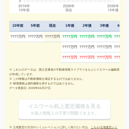
10年前
5年前
現在
1年後
2年後
3年後
4年後
????万円
????万円
????万円
????万円
????万円
????万円
????万円
????万円
????万円
????万円
????万円
????万円
????万円
????万円
????万円
※ これらのデータは、国土交通省の不動産情報ライブラリをもとにイエウール編集部
が作成しています。
※ この情報は不動産価格を保証するものではありません。
※ 相場価格は成約価格を表すものではありません。
データ更新日: 2026年04月27日
イエウール机上査定価格を見る
※個人情報入力不要で閲覧できます。
※ 土地査定の方法やシミュレーションに詳しく知りたい方は、
こちら(土地査定シミ