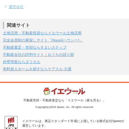
運営会社
関連サイト
土地活用・不動産投資ならイエウール土地活用
完全会員制の家探しサイト「Housii(ハウシー)」
不動産査定・売却ならすまいステップ
不動産会社の評判サイト｜おうちの語り部
外壁塗装ならヌリカエ
有料老人ホームを探すならケアスル 介護
不動産売却・不動産査定なら「イエウール（家を売る）」
Copyright(c)2014 Speee, Inc. All rights reserved.
イエウールは、東証スタンダード市場に上場している株式会社Speeeが
運営しています。