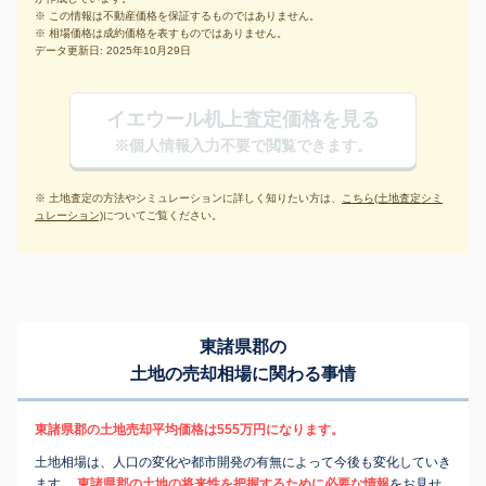
※ この情報は不動産価格を保証するものではありません。
※ 相場価格は成約価格を表すものではありません。
データ更新日: 2025年10月29日
イエウール机上査定価格を見る
※個人情報入力不要で閲覧できます。
※ 土地査定の方法やシミュレーションに詳しく知りたい方は、
こちら(土地査定シミ
ュレーション)
についてご覧ください。
東諸県郡の
土地の売却相場に関わる事情
東諸県郡の土地売却平均価格は555万円になります。
土地相場は、人口の変化や都市開発の有無によって今後も変化していき
ます。
東諸県郡の土地の将来性を把握するために必要な情報
をお見せ