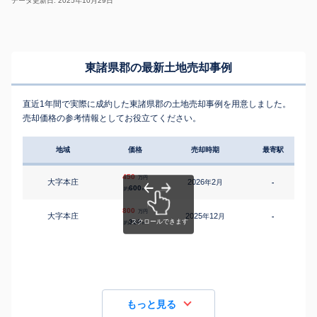
データ更新日: 2025年10月29日
東諸県郡の最新土地売却事例
直近1年間で実際に成約した東諸県郡の土地売却事例を用意しました。
売却価格の参考情報としてお役立てください。
地域
価格
売却時期
最寄駅
450
万円
大字本庄
2026
2
年
月
-
600
約
㎡
800
万円
大字本庄
2025
12
年
月
-
360
約
㎡
もっと見る