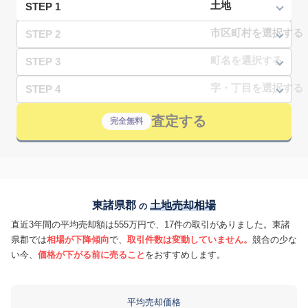
STEP 1
STEP 2
STEP 3
STEP 4
査定する
完全無料
東諸県郡
土地売却相場
の
直近3年間の平均売却額は555万円で、17件の取引がありました。東諸
県郡では
相場が下降傾向
で、
取引件数は変動していません。
競合の少な
い今、
価格が下がる前に売ること
をおすすめします。
平均売却価格