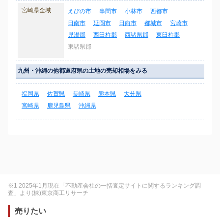
宮崎県全域
えびの市
串間市
小林市
西都市
日南市
延岡市
日向市
都城市
宮崎市
児湯郡
西臼杵郡
西諸県郡
東臼杵郡
東諸県郡
九州・沖縄の他都道府県の土地の売却相場をみる
福岡県
佐賀県
長崎県
熊本県
大分県
宮崎県
鹿児島県
沖縄県
※1 2025年1月現在「不動産会社の一括査定サイトに関するランキング調
査」より(株)東京商工リサーチ
売りたい