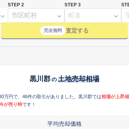
STEP 2
STEP 3
ST
査定する
完全無料
黒川郡
土地売却相場
の
180万円で、46件の取引がありました。黒川郡では
相場が上昇傾
今が売り時
です！
平均売却価格