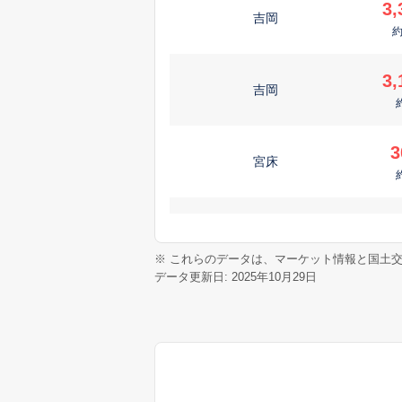
3,
吉岡
3,
吉岡
3
宮床
1,
吉岡
※ これらのデータは、マーケット情報と国土
データ更新日: 2025年10月29日
7
吉岡
2
粕川