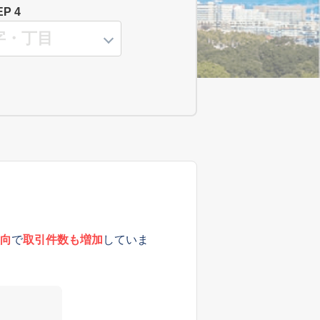
EP 4
向
で
取引件数も増加
していま