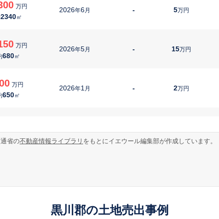
300
万円
2026
6
-
5
年
月
万円
2340
約
㎡
150
万円
2026
5
-
15
年
月
万円
680
約
㎡
00
万円
2026
1
-
2
年
月
万円
650
約
㎡
230
万円
2026
1
-
24
年
月
万円
170
約
㎡
交通省の
不動産情報ライブラリ
をもとにイエウール編集部が作成しています。
90
万円
2026
1
-
6
年
月
万円
440
約
㎡
37
万円
2025
10
-
2
年
月
万円
黒川郡の土地売出事例
320
約
㎡