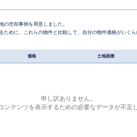
180
万円
2025
10
-
23
年
月
万円
170
約
㎡
地の売却事例を用意しました。
るために、これらの物件と比較して、自分の物件価格がいくら
価格
土地面積
申し訳ありません。
コンテンツを表示するための必要なデータが不足