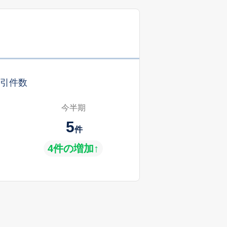
引件数
今半期
5
件
4件の増加↑