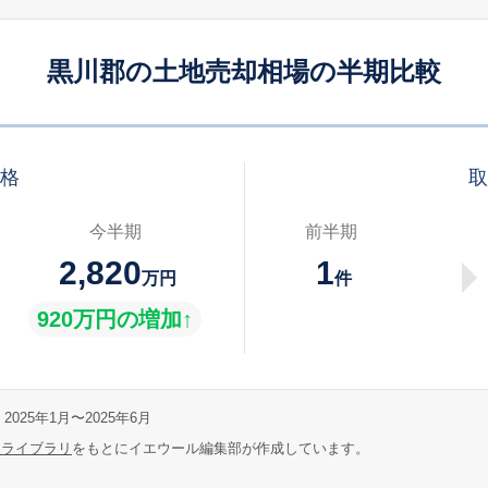
黒川郡の土地売却相場の半期比較
価格
取
今半期
前半期
2,820
1
万円
件
920万円の増加↑
2025年1月〜2025年6月
報ライブラリ
をもとにイエウール編集部が作成しています。