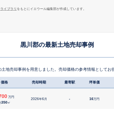
報ライブラリ
をもとにイエウール編集部が作成しています。
黒川郡の最新土地売却事例
の土地売却事例を用意しました。売却価格の参考情報としてお
価格
売却時期
最寄駅
坪単価
700
万円
2026
6
-
16
年
月
万円
350
約
㎡