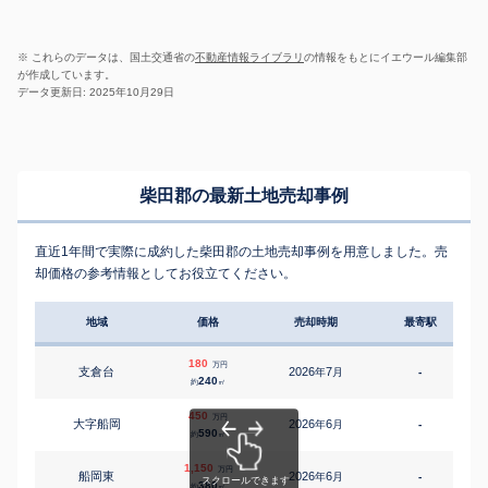
※ これらのデータは、国土交通省の
不動産情報ライブラリ
の情報をもとにイエウール編集部
が作成しています。
データ更新日: 2025年10月29日
柴田郡の最新土地売却事例
直近1年間で実際に成約した柴田郡の土地売却事例を用意しました。売
却価格の参考情報としてお役立てください。
地域
価格
売却時期
最寄駅
180
万円
支倉台
2026
7
年
月
-
240
約
㎡
450
万円
大字船岡
2026
6
年
月
-
590
約
㎡
1,150
万円
船岡東
2026
6
年
月
-
1
380
約
㎡