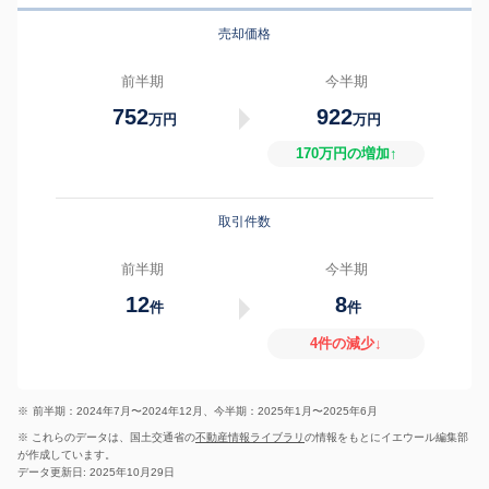
売却価格
前半期
今半期
752
922
万円
万円
170万円の増加↑
取引件数
前半期
今半期
12
8
件
件
4件の減少↓
※
前半期：2024年7月〜2024年12月、今半期：2025年1月〜2025年6月
※ これらのデータは、国土交通省の
不動産情報ライブラリ
の情報をもとにイエウール編集部
が作成しています。
データ更新日: 2025年10月29日