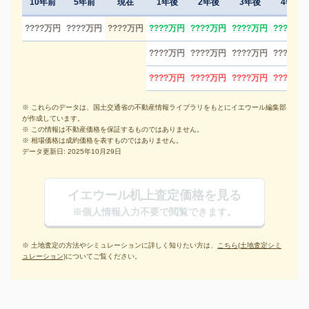
10年前
5年前
現在
1年後
2年後
3年後
4年後
????万円
????万円
????万円
????万円
????万円
????万円
????万円
????万円
????万円
????万円
????万円
????万円
????万円
????万円
????万円
※ これらのデータは、国土交通省の不動産情報ライブラリをもとにイエウール編集部
が作成しています。
※ この情報は不動産価格を保証するものではありません。
※ 相場価格は成約価格を表すものではありません。
データ更新日: 2025年10月29日
イエウール机上査定価格を見る
※個人情報入力不要で閲覧できます。
※ 土地査定の方法やシミュレーションに詳しく知りたい方は、
こちら(土地査定シミ
ュレーション)
についてご覧ください。