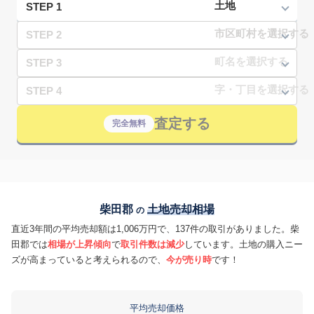
STEP 1
STEP 2
STEP 3
STEP 4
査定する
完全無料
柴田郡
土地売却相場
の
直近3年間の平均売却額は1,006万円で、137件の取引がありました。柴
田郡では
相場が上昇傾向
で
取引件数は減少
しています。土地の購入ニー
ズが高まっていると考えられるので、
今が売り時
です！
平均売却価格