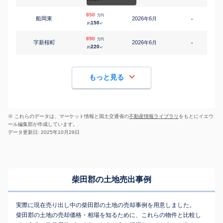
850
万円
船岡東
2026
6
年
月
-
1
150
約
㎡
890
万円
字新桜町
2026
6
年
月
-
1
220
約
㎡
もっと見る
※ これらのデータは、マーケット情報と国土交通省の
不動産情報ライブラリ
をもとにイエウ
ール編集部が作成しています。
データ更新日: 2025年10月29日
柴田郡の土地売出事例
実際に現在売り出し中の柴田郡の土地の売却事例を用意しました。
柴田郡の土地の売却価格・相場を知るために、これらの物件と比較し