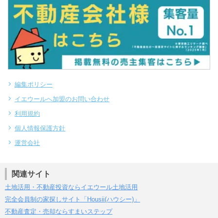
編集ポリシー
イエウールへ加盟のお問い合わせ
利用規約
個人情報保護方針
運営会社
関連サイト
土地活用・不動産投資ならイエウール土地活用
完全会員制の家探しサイト「Housii(ハウシー)」
不動産査定・売却ならすまいステップ