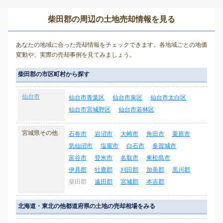
柴田郡の周辺の土地売却情報を見る
あなたの地域に合った売却情報をチェックできます。各地域ごとの地価
変動や、実際の売却事例を見てみましょう。
柴田郡の市区町村から探す
仙台市
仙台市青葉区
仙台市泉区
仙台市太白区
仙台市宮城野区
仙台市若林区
宮城県その他
石巻市
岩沼市
大崎市
角田市
栗原市
気仙沼市
塩竈市
白石市
多賀城市
富谷市
登米市
名取市
東松島市
伊具郡
牡鹿郡
刈田郡
加美郡
黒川郡
柴田郡
遠田郡
宮城郡
本吉郡
北海道・東北の他都道府県の土地の売却相場をみる