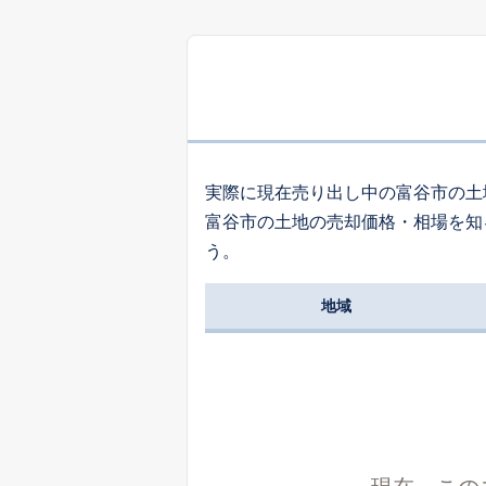
1,
富ケ丘
1,
あけの平
実際に現在売り出し中の富谷市の土
富谷市の土地の売却価格・相場を知
1,
う。
東向陽台
地域
1,
ひより台
1,
富ケ丘