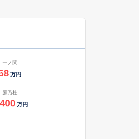
一ノ関
68
万円
鷹乃杜
,400
万円