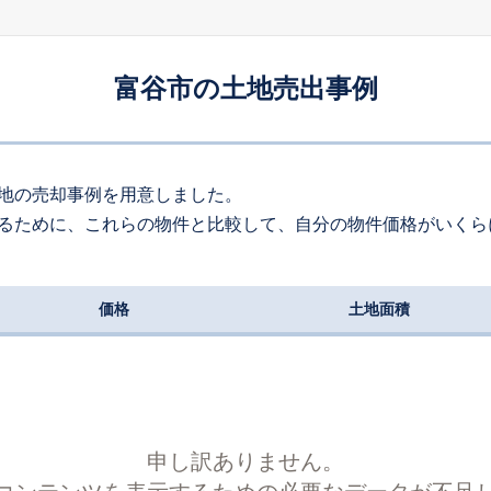
200
約
㎡
650
万円
2026
4
-
20
年
月
万円
富谷市の土地売出事例
270
約
㎡
680
万円
2026
4
-
25
年
月
万円
220
約
㎡
地の売却事例を用意しました。
るために、これらの物件と比較して、自分の物件価格がいくら
780
万円
2026
4
-
35
年
月
万円
170
約
㎡
価格
土地面積
470
万円
2026
4
-
20
年
月
万円
250
約
㎡
600
万円
2026
4
-
26
年
月
万円
200
約
㎡
申し訳ありません。