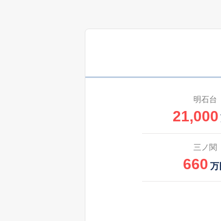
明石台
21,000
三ノ関
660
万