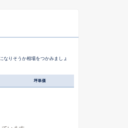
-
-
-
-
-
-
になりそうか相場をつかみましょ
-
-
-
坪単価
-
-
-
-
-
-