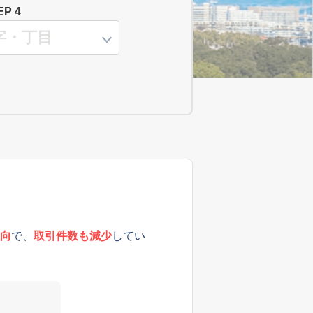
EP 4
向
で、
取引件数も減少
してい