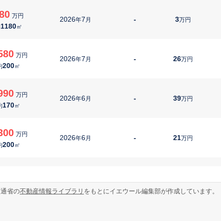
80
万円
2026
7
-
3
年
月
万円
1180
約
㎡
580
万円
2026
7
-
26
年
月
万円
200
約
㎡
990
万円
2026
6
-
39
年
月
万円
170
約
㎡
300
万円
2026
6
-
21
年
月
万円
200
約
㎡
750
万円
2026
5
-
23
年
月
万円
250
約
㎡
交通省の
不動産情報ライブラリ
をもとにイエウール編集部が作成しています。
950
万円
2026
5
-
32
年
月
万円