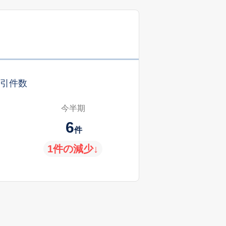
引件数
今半期
6
件
1件の減少↓