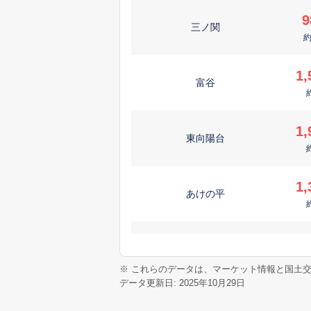
9
三ノ関
1,
富谷
1,
東向陽台
1,
あけの平
1,
日吉台
※ これらのデータは、マーケット情報と国土
データ更新日: 2025年10月29日
1,
富ケ丘