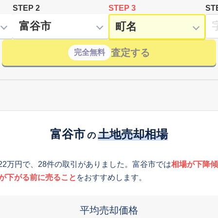
STEP 2
STEP 3
ST
査定する
完全無料
富谷市
土地売却相場
の
122万円で、28件の取引がありました。富谷市では
相場が下降傾
が下がる前に売ること
をおすすめします。
平均売却価格