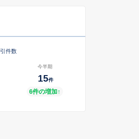
引件数
今半期
15
件
6件の増加↑