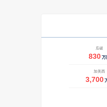
瓜破
830
万
加美西
3,700