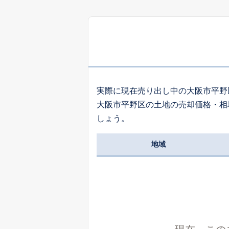
2,
平野東
1,
喜連
実際に現在売り出し中の大阪市平野
大阪市平野区の土地の売却価格・相
1,
しょう。
平野市町
地域
6,
流町
14
平野東