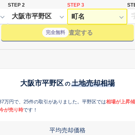
STEP 2
STEP 3
ST
査定する
完全無料
大阪市平野区
土地売却相場
の
937万円で、25件の取引がありました。平野区では
相場が上昇傾
今が売り時
です！
平均売却価格