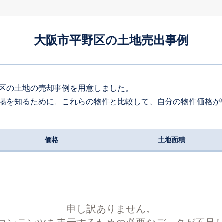
660
約
㎡
970
万円
2026
5
-
75
年
月
万円
大阪市平野区の土地売出事例
130
約
㎡
800
万円
2026
5
-
81
年
月
万円
70
約
㎡
区の土地の売却事例を用意しました。
場を知るために、これらの物件と比較して、自分の物件価格が
980
万円
2026
4
-
78
年
月
万円
80
約
㎡
価格
土地面積
200
万円
2026
3
-
136
年
月
万円
150
約
㎡
,500
万円
2026
3
-
105
年
月
万円
460
約
㎡
申し訳ありません。