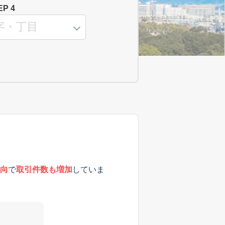
EP 4
向
で
取引件数も増加
していま