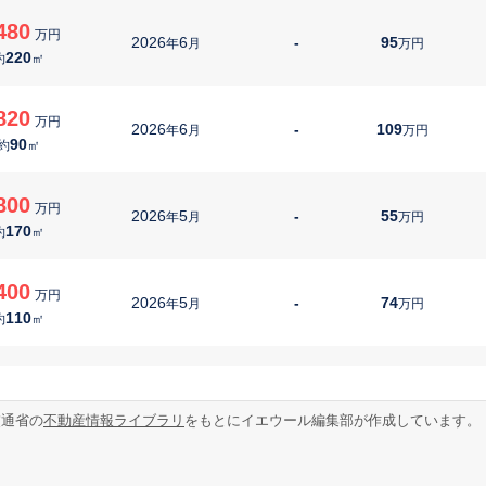
480
万円
2026
6
-
95
年
月
万円
220
約
㎡
820
万円
2026
6
-
109
年
月
万円
90
約
㎡
800
万円
2026
5
-
55
年
月
万円
170
約
㎡
400
万円
2026
5
-
74
年
月
万円
110
約
㎡
580
万円
2026
5
-
79
年
月
万円
70
約
㎡
交通省の
不動産情報ライブラリ
をもとにイエウール編集部が作成しています。
,200
万円
2026
5
-
101
年
月
万円