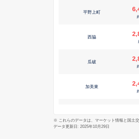
6,
平野上町
2,
西脇
2,
瓜破
2,
加美東
1,
加美東
※ これらのデータは、マーケット情報と国土
データ更新日: 2025年10月29日
20
平野南