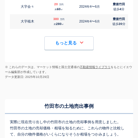
20
豊後竹田
万円
大字会々
2024
4〜6
年
月
60
徒歩
4
分
約
㎡
380
豊後竹田
万円
大字植木
2024
4〜6
年
月
280
徒歩
20
分
約
㎡
もっと見る
※ これらのデータは、マーケット情報と国土交通省の
不動産情報ライブラリ
をもとにイエウ
ール編集部が作成しています。
データ更新日: 2025年10月29日
竹田市の土地売出事例
実際に現在売り出し中の竹田市の土地の売却事例を用意しました。
竹田市の土地の売却価格・相場を知るために、これらの物件と比較し
て、自分の物件価格がいくらになりそうか相場をつかみましょう。