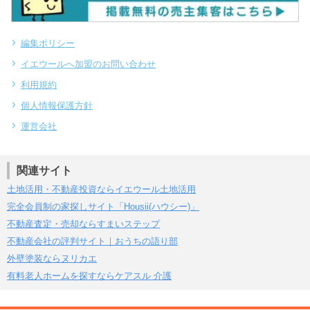
編集ポリシー
イエウールへ加盟のお問い合わせ
利用規約
個人情報保護方針
運営会社
関連サイト
土地活用・不動産投資ならイエウール土地活用
完全会員制の家探しサイト「Housii(ハウシー)」
不動産査定・売却ならすまいステップ
不動産会社の評判サイト｜おうちの語り部
外壁塗装ならヌリカエ
有料老人ホームを探すならケアスル 介護