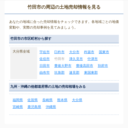
竹田市の周辺の土地売却情報を見る
あなたの地域に合った売却情報をチェックできます。各地域ごとの地価
変動や、実際の売却事例を見てみましょう。
竹田市の市区町村から探す
大分県全域
宇佐市
臼杵市
大分市
杵築市
国東市
佐伯市
竹田市
津久見市
中津市
日田市
豊後大野市
豊後高田市
別府市
由布市
玖珠郡
速見郡
東国東郡
九州・沖縄の他都道府県の土地の売却相場をみる
福岡県
佐賀県
長崎県
熊本県
大分県
宮崎県
鹿児島県
沖縄県