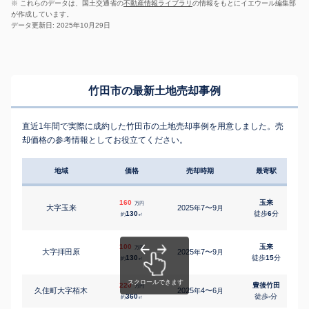
※ これらのデータは、国土交通省の
不動産情報ライブラリ
の情報をもとにイエウール編集部
が作成しています。
データ更新日: 2025年10月29日
竹田市の最新土地売却事例
直近1年間で実際に成約した竹田市の土地売却事例を用意しました。売
却価格の参考情報としてお役立てください。
地域
価格
売却時期
最寄駅
160
玉来
万円
大字玉来
2025
7〜9
年
月
130
徒歩
6
分
約
㎡
100
玉来
万円
大字拝田原
2025
7〜9
年
月
130
徒歩
15
分
約
㎡
220
豊後竹田
万円
久住町大字栢木
2025
4〜6
年
月
360
徒歩
-
分
約
㎡