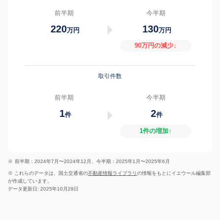
前半期
今半期
220
130
万円
万円
90万円の減少↓
取引件数
前半期
今半期
1
2
件
件
1件の増加↑
※
前半期：2024年7月〜2024年12月、今半期：2025年1月〜2025年6月
※ これらのデータは、国土交通省の
不動産情報ライブラリ
の情報をもとにイエウール編集部
が作成しています。
データ更新日: 2025年10月29日