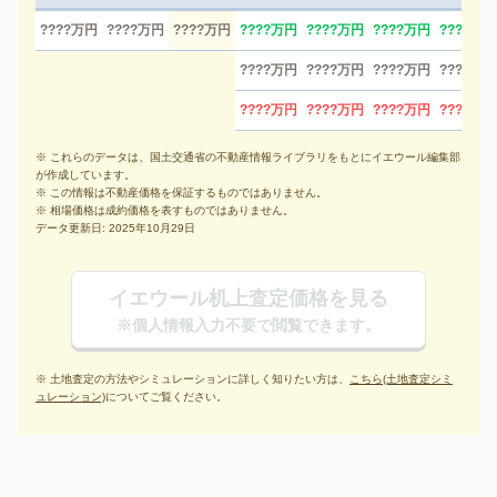
????万円
????万円
????万円
????万円
????万円
????万円
????万円
????万円
????万円
????万円
????万円
????万円
????万円
????万円
????万円
※ これらのデータは、国土交通省の不動産情報ライブラリをもとにイエウール編集部
が作成しています。
※ この情報は不動産価格を保証するものではありません。
※ 相場価格は成約価格を表すものではありません。
データ更新日: 2025年10月29日
イエウール机上査定価格を見る
※個人情報入力不要で閲覧できます。
※ 土地査定の方法やシミュレーションに詳しく知りたい方は、
こちら(土地査定シミ
ュレーション)
についてご覧ください。