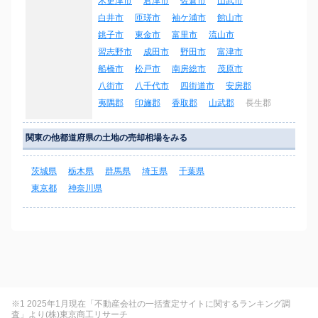
木更津市
君津市
佐倉市
山武市
白井市
匝瑳市
袖ケ浦市
館山市
銚子市
東金市
富里市
流山市
習志野市
成田市
野田市
富津市
船橋市
松戸市
南房総市
茂原市
八街市
八千代市
四街道市
安房郡
夷隅郡
印旛郡
香取郡
山武郡
長生郡
関東の他都道府県の土地の売却相場をみる
茨城県
栃木県
群馬県
埼玉県
千葉県
東京都
神奈川県
※1 2025年1月現在「不動産会社の一括査定サイトに関するランキング調
査」より(株)東京商工リサーチ