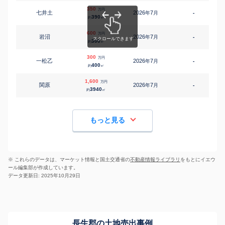
350
万円
七井土
2026
7
年
月
-
390
約
㎡
600
万円
岩沼
2026
7
年
月
-
300
約
㎡
300
万円
一松乙
2026
7
年
月
-
400
約
㎡
1,600
万円
関原
2026
7
年
月
-
3940
約
㎡
もっと見る
※ これらのデータは、マーケット情報と国土交通省の
不動産情報ライブラリ
をもとにイエウ
ール編集部が作成しています。
データ更新日: 2025年10月29日
長生郡の土地売出事例