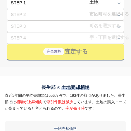
STEP 1
STEP 2
STEP 3
STEP 4
査定する
完全無料
長生郡
土地売却相場
の
直近3年間の平均売却額は556万円で、193件の取引がありました。長生
郡では
相場が上昇傾向
で
取引件数は減少
しています。土地の購入ニーズ
が高まっていると考えられるので、
今が売り時
です！
平均売却価格