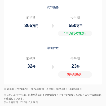
売却価格
前半期
今半期
365
550
万円
万円
185万円の増加↑
取引件数
前半期
今半期
32
23
件
件
9件の減少↓
※
前半期：2024年7月〜2024年12月、今半期：2025年1月〜2025年6月
※ これらのデータは、国土交通省の
不動産情報ライブラリ
の情報をもとにイエウール編集部
が作成しています。
データ更新日: 2025年10月29日