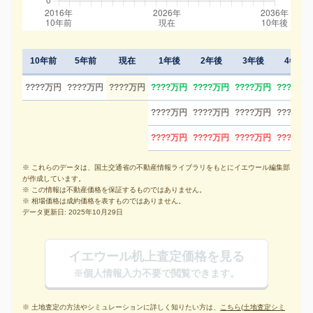
10年前
5年前
現在
1年後
2年後
3年後
4年後
????万円
????万円
????万円
????万円
????万円
????万円
????万円
????万円
????万円
????万円
????万円
????万円
????万円
????万円
????万円
※ これらのデータは、国土交通省の不動産情報ライブラリをもとにイエウール編集部
が作成しています。
※ この情報は不動産価格を保証するものではありません。
※ 相場価格は成約価格を表すものではありません。
データ更新日: 2025年10月29日
イエウール机上査定価格を見る
※個人情報入力不要で閲覧できます。
※ 土地査定の方法やシミュレーションに詳しく知りたい方は、
こちら(土地査定シミ