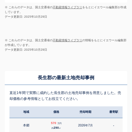
※ これらのデータは、国土交通省の
不動産情報ライブラリ
をもとにイエウール編集部が作成
しています。
データ更新日: 2025年10月29日
※ これらのデータは、国土交通省の
不動産情報ライブラリ
の情報をもとにイエウール編集部
が作成しています。
データ更新日: 2025年10月29日
長生郡の最新土地売却事例
直近1年間で実際に成約した長生郡の土地売却事例を用意しました。売
却価格の参考情報としてお役立てください。
地域
価格
売却時期
最寄駅
570
万円
本郷
2026
7
年
月
-
290
約
㎡