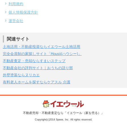
利用規約
個人情報保護方針
運営会社
関連サイト
土地活用・不動産投資ならイエウール土地活用
完全会員制の家探しサイト「Housii(ハウシー)」
不動産査定・売却ならすまいステップ
不動産会社の評判サイト｜おうちの語り部
外壁塗装ならヌリカエ
有料老人ホームを探すならケアスル 介護
不動産売却・不動産査定なら「イエウール（家を売る）」
Copyright(c)2014 Speee, Inc. All rights reserved.