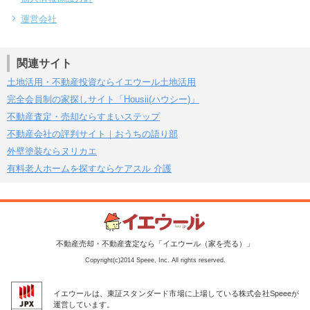
運営会社
関連サイト
土地活用・不動産投資ならイエウール土地活用
完全会員制の家探しサイト「Housii(ハウシー)」
不動産査定・売却ならすまいステップ
不動産会社の評判サイト｜おうちの語り部
外壁塗装ならヌリカエ
有料老人ホームを探すならケアスル 介護
不動産売却・不動産査定なら「イエウール（家を売る）」
Copyright(c)2014 Speee, Inc. All rights reserved.
イエウールは、東証スタンダード市場に上場している株式会社Speeeが
運営しています。