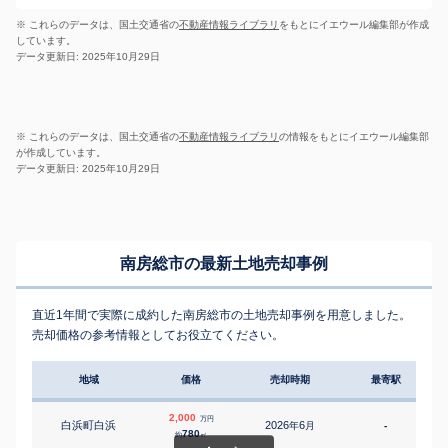
※ これらのデータは、国土交通省の
不動産情報ライブラリ
をもとにイエウール編集部が作成
しています。
データ更新日: 2025年10月29日
※ これらのデータは、国土交通省の
不動産情報ライブラリ
の情報をもとにイエウール編集部
が作成しています。
データ更新日: 2025年10月29日
南房総市の最新土地売却事例
直近1年間で実際に成約した南房総市の土地売却事例を用意しました。
売却価格の参考情報としてお役立てください。
地域
価格
売却時期
最寄駅
2,000
万円
白浜町白浜
2026
6
年
月
-
780
約
㎡