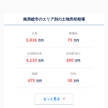
南房総市のエリア別の土地売却相場
久枝
検儀谷
2,616
75
万円
万円
白浜町白浜
白浜町滝口
4,133
200
万円
万円
高崎
竹内
475
30
万円
万円
もっと見る