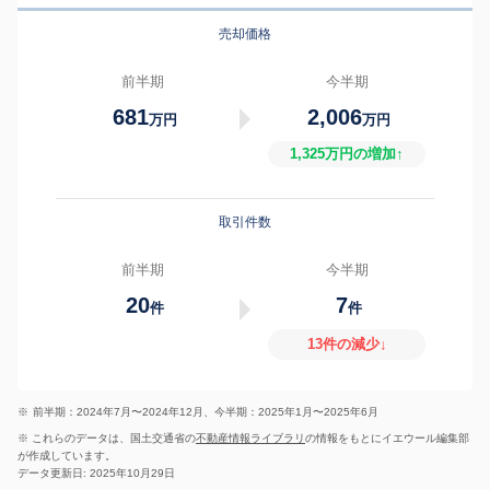
売却価格
前半期
今半期
681
2,006
万円
万円
1,325万円の増加↑
取引件数
前半期
今半期
20
7
件
件
13件の減少↓
※
前半期：2024年7月〜2024年12月、今半期：2025年1月〜2025年6月
※ これらのデータは、国土交通省の
不動産情報ライブラリ
の情報をもとにイエウール編集部
が作成しています。
データ更新日: 2025年10月29日