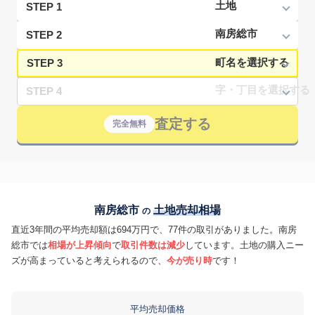
STEP 1
STEP 2
STEP 3
STEP 4
査定する
完全無料
南房総市
土地売却相場
の
直近3年間の平均売却額は694万円で、77件の取引がありました。南房
総市では
相場が上昇傾向
で
取引件数は減少
しています。土地の購入ニー
ズが高まっていると考えられるので、
今が売り時
です！
平均売却価格