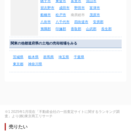
銚子市
東金市
富里市
流山市
習志野市
成田市
野田市
富津市
船橋市
松戸市
南房総市
茂原市
八街市
八千代市
四街道市
安房郡
夷隅郡
印旛郡
香取郡
山武郡
長生郡
関東の他都道府県の土地の売却相場をみる
茨城県
栃木県
群馬県
埼玉県
千葉県
東京都
神奈川県
※1 2025年1月現在「不動産会社の一括査定サイトに関するランキング調
査」より(株)東京商工リサーチ
売りたい