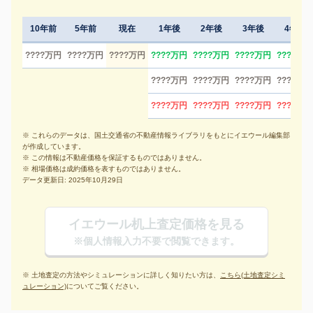
10年前
5年前
現在
1年後
2年後
3年後
4年後
????万円
????万円
????万円
????万円
????万円
????万円
????万円
????万円
????万円
????万円
????万円
????万円
????万円
????万円
????万円
※ これらのデータは、国土交通省の不動産情報ライブラリをもとにイエウール編集部
が作成しています。
※ この情報は不動産価格を保証するものではありません。
※ 相場価格は成約価格を表すものではありません。
データ更新日: 2025年10月29日
イエウール机上査定価格を見る
※個人情報入力不要で閲覧できます。
※ 土地査定の方法やシミュレーションに詳しく知りたい方は、
こちら(土地査定シミ
ュレーション)
についてご覧ください。