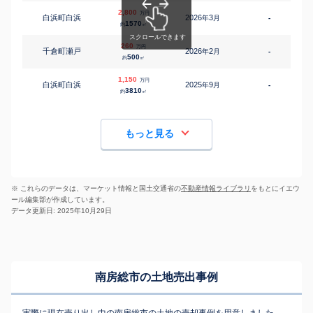
2,800
万円
白浜町白浜
2026
3
年
月
-
1570
約
㎡
260
万円
千倉町瀬戸
2026
2
年
月
-
500
約
㎡
1,150
万円
白浜町白浜
2025
9
年
月
-
3810
約
㎡
もっと見る
※ これらのデータは、マーケット情報と国土交通省の
不動産情報ライブラリ
をもとにイエウ
ール編集部が作成しています。
データ更新日: 2025年10月29日
南房総市の土地売出事例
実際に現在売り出し中の南房総市の土地の売却事例を用意しました。