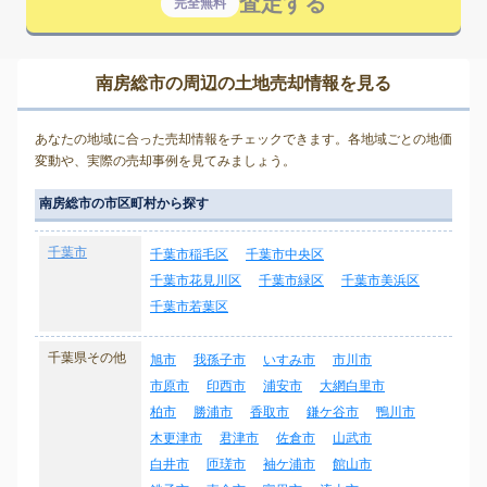
査定する
完全無料
南房総市の周辺の土地売却情報を見る
あなたの地域に合った売却情報をチェックできます。各地域ごとの地価
変動や、実際の売却事例を見てみましょう。
南房総市の市区町村から探す
千葉市
千葉市稲毛区
千葉市中央区
千葉市花見川区
千葉市緑区
千葉市美浜区
千葉市若葉区
千葉県その他
旭市
我孫子市
いすみ市
市川市
市原市
印西市
浦安市
大網白里市
柏市
勝浦市
香取市
鎌ケ谷市
鴨川市
木更津市
君津市
佐倉市
山武市
白井市
匝瑳市
袖ケ浦市
館山市