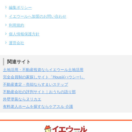
編集ポリシー
イエウールへ加盟のお問い合わせ
利用規約
個人情報保護方針
運営会社
関連サイト
土地活用・不動産投資ならイエウール土地活用
完全会員制の家探しサイト「Housii(ハウシー)」
不動産査定・売却ならすまいステップ
不動産会社の評判サイト｜おうちの語り部
外壁塗装ならヌリカエ
有料老人ホームを探すならケアスル 介護