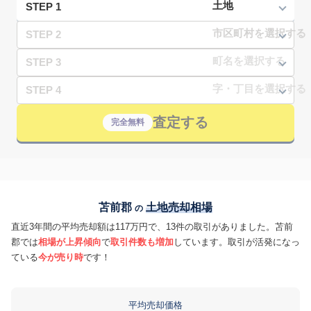
STEP 1
STEP 2
STEP 3
STEP 4
査定する
完全無料
苫前郡
土地売却相場
の
直近3年間の平均売却額は117万円で、13件の取引がありました。苫前
郡では
相場が上昇傾向
で
取引件数も増加
しています。取引が活発になっ
ている
今が売り時
です！
平均売却価格