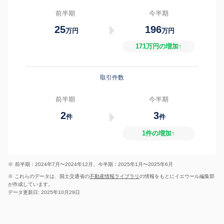
前半期
今半期
25
196
万円
万円
171万円の増加↑
取引件数
前半期
今半期
2
3
件
件
1件の増加↑
※
前半期：2024年7月〜2024年12月、今半期：2025年1月〜2025年6月
※ これらのデータは、国土交通省の
不動産情報ライブラリ
の情報をもとにイエウール編集部
が作成しています。
データ更新日: 2025年10月29日