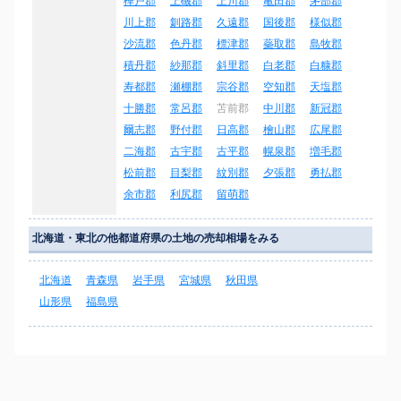
樺戸郡
上磯郡
上川郡
亀田郡
茅部郡
川上郡
釧路郡
久遠郡
国後郡
様似郡
沙流郡
色丹郡
標津郡
蘂取郡
島牧郡
積丹郡
紗那郡
斜里郡
白老郡
白糠郡
寿都郡
瀬棚郡
宗谷郡
空知郡
天塩郡
十勝郡
常呂郡
苫前郡
中川郡
新冠郡
爾志郡
野付郡
日高郡
檜山郡
広尾郡
二海郡
古宇郡
古平郡
幌泉郡
増毛郡
松前郡
目梨郡
紋別郡
夕張郡
勇払郡
余市郡
利尻郡
留萌郡
北海道・東北の他都道府県の土地の売却相場をみる
北海道
青森県
岩手県
宮城県
秋田県
山形県
福島県