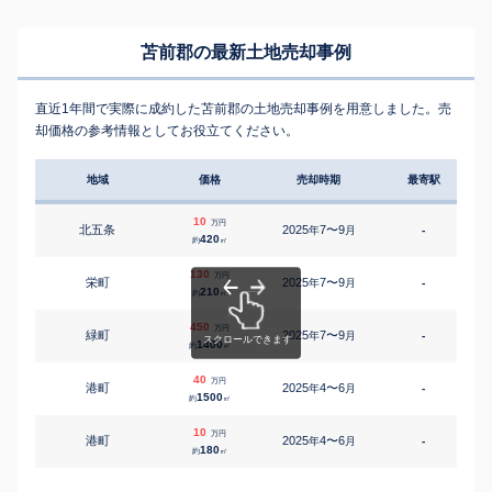
苫前郡の最新土地売却事例
直近1年間で実際に成約した苫前郡の土地売却事例を用意しました。売
却価格の参考情報としてお役立てください。
地域
価格
売却時期
最寄駅
10
万円
北五条
2025
7〜9
年
月
-
420
約
㎡
130
万円
栄町
2025
7〜9
年
月
-
210
約
㎡
450
万円
緑町
2025
7〜9
年
月
-
1400
約
㎡
40
万円
港町
2025
4〜6
年
月
-
1500
約
㎡
10
万円
港町
2025
4〜6
年
月
-
180
約
㎡