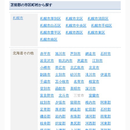
苫前郡の市区町村から探す
札幌市
札幌市厚別区
札幌市北区
札幌市清田区
札幌市白石区
札幌市中央区
札幌市手稲区
札幌市豊平区
札幌市西区
札幌市東区
札幌市南区
北海道その他
赤平市
旭川市
芦別市
網走市
石狩市
岩見沢市
歌志内市
恵庭市
江別市
小樽市
帯広市
北広島市
北見市
釧路市
士別市
砂川市
滝川市
伊達市
千歳市
苫小牧市
名寄市
根室市
登別市
函館市
美唄市
深川市
富良野市
北斗市
三笠市
室蘭市
紋別市
夕張市
留萌市
稚内市
阿寒郡
足寄郡
厚岸郡
網走郡
虻田郡
石狩郡
磯谷郡
岩内郡
有珠郡
浦河郡
雨竜郡
枝幸郡
択捉郡
奥尻郡
河西郡
河東郡