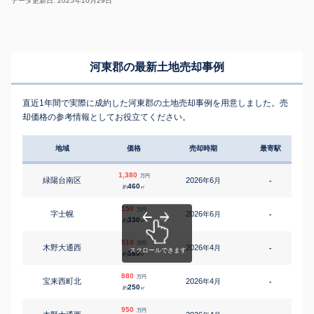
データ更新日: 2025年10月29日
河東郡の最新土地売却事例
直近1年間で実際に成約した河東郡の土地売却事例を用意しました。売
却価格の参考情報としてお役立てください。
地域
価格
売却時期
最寄駅
1,380
万円
緑陽台南区
2026
6
年
月
-
1
460
約
㎡
150
万円
字士幌
2026
6
年
月
-
330
約
㎡
510
万円
木野大通西
2026
4
年
月
-
380
約
㎡
880
万円
宝来西町北
2026
4
年
月
-
1
250
約
㎡
950
万円