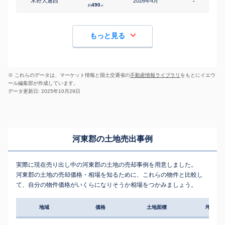
木野大通西
2026
4
年
月
-
490
約
㎡
もっと見る
※ これらのデータは、マーケット情報と国土交通省の
不動産情報ライブラリ
をもとにイエウ
ール編集部が作成しています。
データ更新日: 2025年10月29日
河東郡の土地売出事例
実際に現在売り出し中の河東郡の土地の売却事例を用意しました。
河東郡の土地の売却価格・相場を知るために、これらの物件と比較し
て、自分の物件価格がいくらになりそうか相場をつかみましょう。
地域
価格
土地面積
坪単価