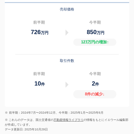
売却価格
前半期
今半期
726
850
万円
万円
123万円の増加↑
取引件数
前半期
今半期
10
2
件
件
8件の減少↓
※
前半期：2024年7月〜2024年12月、今半期：2025年1月〜2025年6月
※ これらのデータは、国土交通省の
不動産情報ライブラリ
の情報をもとにイエウール編集部
が作成しています。
データ更新日: 2025年10月29日