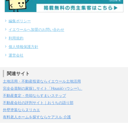
編集ポリシー
イエウールへ加盟のお問い合わせ
利用規約
個人情報保護方針
運営会社
関連サイト
土地活用・不動産投資ならイエウール土地活用
完全会員制の家探しサイト「Housii(ハウシー)」
不動産査定・売却ならすまいステップ
不動産会社の評判サイト｜おうちの語り部
外壁塗装ならヌリカエ
有料老人ホームを探すならケアスル 介護