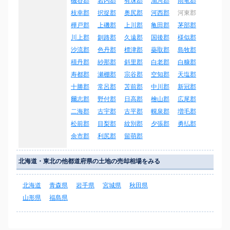
磯谷郡
岩内郡
有珠郡
浦河郡
雨竜郡
枝幸郡
択捉郡
奥尻郡
河西郡
河東郡
樺戸郡
上磯郡
上川郡
亀田郡
茅部郡
川上郡
釧路郡
久遠郡
国後郡
様似郡
沙流郡
色丹郡
標津郡
蘂取郡
島牧郡
積丹郡
紗那郡
斜里郡
白老郡
白糠郡
寿都郡
瀬棚郡
宗谷郡
空知郡
天塩郡
十勝郡
常呂郡
苫前郡
中川郡
新冠郡
爾志郡
野付郡
日高郡
檜山郡
広尾郡
二海郡
古宇郡
古平郡
幌泉郡
増毛郡
松前郡
目梨郡
紋別郡
夕張郡
勇払郡
余市郡
利尻郡
留萌郡
北海道・東北の他都道府県の土地の売却相場をみる
北海道
青森県
岩手県
宮城県
秋田県
山形県
福島県