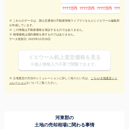
????万円
????万円
????万円
????万円
※ これらのデータは、国土交通省の不動産情報ライブラリをもとにイエウール編集部
が作成しています。
※ この情報は不動産価格を保証するものではありません。
※ 相場価格は成約価格を表すものではありません。
データ更新日: 2025年10月29日
イエウール机上査定価格を見る
※個人情報入力不要で閲覧できます。
※ 土地査定の方法やシミュレーションに詳しく知りたい方は、
こちら(土地査定シミ
ュレーション)
についてご覧ください。
河東郡の
土地の売却相場に関わる事情