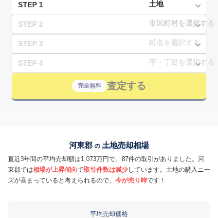
STEP 1
STEP 2
STEP 3
STEP 4
査定する
完全無料
河東郡
土地売却相場
の
直近3年間の平均売却額は1,073万円で、87件の取引がありました。河
東郡では
相場が上昇傾向
で
取引件数は減少
しています。土地の購入ニー
ズが高まっていると考えられるので、
今が売り時
です！
平均売却価格