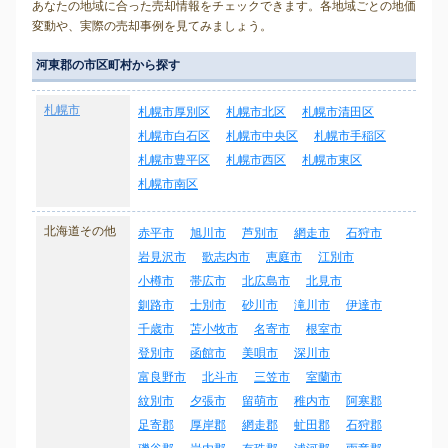
あなたの地域に合った売却情報をチェックできます。各地域ごとの地価
変動や、実際の売却事例を見てみましょう。
河東郡の市区町村から探す
札幌市
札幌市厚別区
札幌市北区
札幌市清田区
札幌市白石区
札幌市中央区
札幌市手稲区
札幌市豊平区
札幌市西区
札幌市東区
札幌市南区
北海道その他
赤平市
旭川市
芦別市
網走市
石狩市
岩見沢市
歌志内市
恵庭市
江別市
小樽市
帯広市
北広島市
北見市
釧路市
士別市
砂川市
滝川市
伊達市
千歳市
苫小牧市
名寄市
根室市
登別市
函館市
美唄市
深川市
富良野市
北斗市
三笠市
室蘭市
紋別市
夕張市
留萌市
稚内市
阿寒郡
足寄郡
厚岸郡
網走郡
虻田郡
石狩郡