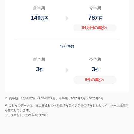
前半期
今半期
140
76
万円
万円
64万円の減少↓
取引件数
前半期
今半期
3
3
件
件
0件の減少↓
※
前半期：2024年7月〜2024年12月、今半期：2025年1月〜2025年6月
※ これらのデータは、国土交通省の
不動産情報ライブラリ
の情報をもとにイエウール編集部
が作成しています。
データ更新日: 2025年10月29日