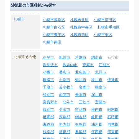
沙流郡の市区町村から探す
札幌市
札幌市厚別区
札幌市北区
札幌市清田区
札幌市白石区
札幌市中央区
札幌市手稲区
札幌市豊平区
札幌市西区
札幌市東区
札幌市南区
北海道その他
赤平市
旭川市
芦別市
網走市
石狩市
岩見沢市
歌志内市
恵庭市
江別市
小樽市
帯広市
北広島市
北見市
釧路市
士別市
砂川市
滝川市
伊達市
千歳市
苫小牧市
名寄市
根室市
登別市
函館市
美唄市
深川市
富良野市
北斗市
三笠市
室蘭市
紋別市
夕張市
留萌市
稚内市
阿寒郡
足寄郡
厚岸郡
網走郡
虻田郡
石狩郡
磯谷郡
岩内郡
有珠郡
浦河郡
雨竜郡
枝幸郡
択捉郡
奥尻郡
河西郡
河東郡