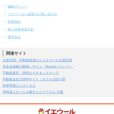
編集ポリシー
イエウールへ加盟のお問い合わせ
利用規約
個人情報保護方針
運営会社
関連サイト
土地活用・不動産投資ならイエウール土地活用
完全会員制の家探しサイト「Housii(ハウシー)」
不動産査定・売却ならすまいステップ
不動産会社の評判サイト｜おうちの語り部
外壁塗装ならヌリカエ
有料老人ホームを探すならケアスル 介護