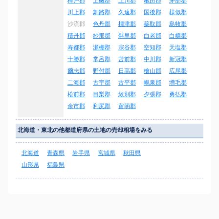
樺戸郡
上磯郡
上川郡
亀田郡
茅部郡
川上郡
釧路郡
久遠郡
国後郡
様似郡
沙流郡
色丹郡
標津郡
蘂取郡
島牧郡
積丹郡
紗那郡
斜里郡
白老郡
白糠郡
寿都郡
瀬棚郡
宗谷郡
空知郡
天塩郡
十勝郡
常呂郡
苫前郡
中川郡
新冠郡
爾志郡
野付郡
日高郡
檜山郡
広尾郡
二海郡
古宇郡
古平郡
幌泉郡
増毛郡
松前郡
目梨郡
紋別郡
夕張郡
勇払郡
余市郡
利尻郡
留萌郡
北海道・東北の他都道府県の土地の売却相場をみる
北海道
青森県
岩手県
宮城県
秋田県
山形県
福島県