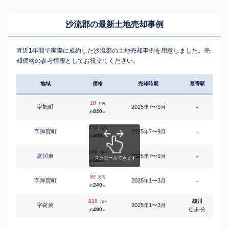
沙流郡の最新土地売却事例
直近1年間で実際に成約した沙流郡の土地売却事例を用意しました。売
却価格の参考情報としてお役立てください。
地域
価格
売却時期
最寄駅
10
万円
字旭町
2025
7〜9
年
月
-
840
約
㎡
120
万円
字厚賀町
2025
7〜9
年
月
-
400
約
㎡
100
万円
富川東
2025
7〜9
年
月
-
480
約
㎡
92
万円
字厚賀町
2025
1〜3
年
月
-
240
約
㎡
220
鵡川
万円
字荷菜
2025
1〜3
年
月
490
徒歩
-
分
約
㎡