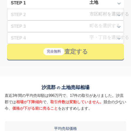
STEP 1
STEP 2
STEP 3
STEP 4
査定する
完全無料
沙流郡
土地売却相場
の
直近3年間の平均売却額は996万円で、17件の取引がありました。沙流
郡では
相場が下降傾向
で、
取引件数は変動していません。
競合の少ない
今、
価格が下がる前に売ること
をおすすめします。
平均売却価格