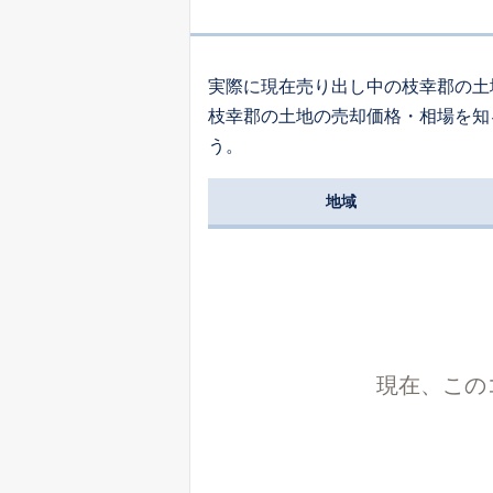
1
北栄町
実際に現在売り出し中の枝幸郡の土
枝幸郡の土地の売却価格・相場を知
1
う。
新栄町
地域
7
新栄町
本町
現在、この
5
本町
1