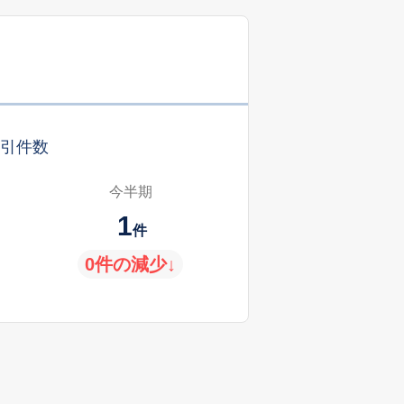
引件数
今半期
1
件
0件の減少↓