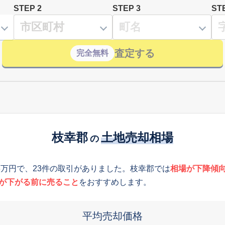
STEP 2
STEP 3
ST
査定する
完全無料
枝幸郡
土地売却相場
の
3万円で、23件の取引がありました。枝幸郡では
相場が下降傾
が下がる前に売ること
をおすすめします。
平均売却価格