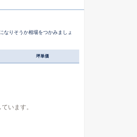
市町村道
長方形
東
20.0
m
になりそうか相場をつかみましょ
市町村道
長方形
北西
14.5
m
坪単価
市町村道
台形
北東
11.5
m
市町村道
長方形
北西
6.0
m
しています。
市町村道
長方形
南西
14.6
m
市町村道