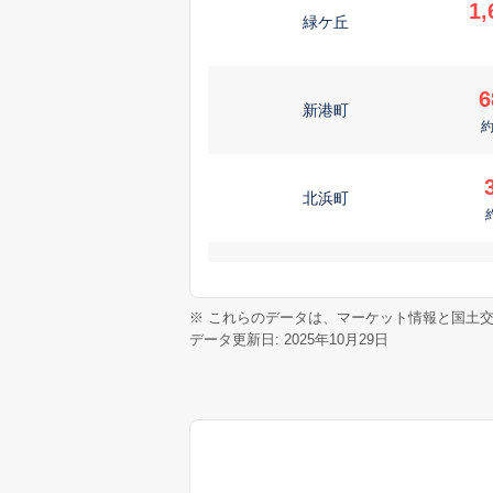
1,
緑ケ丘
6
新港町
北浜町
3
新港町
※ これらのデータは、マーケット情報と国土
データ更新日: 2025年10月29日
1
新栄町
北栄町