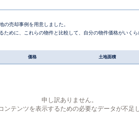
40
万円
2024
4〜6
-
1
年
月
万円
280
約
㎡
地の売却事例を用意しました。
るために、これらの物件と比較して、自分の物件価格がいくら
40
万円
2024
1〜3
-
2
年
月
万円
200
約
㎡
価格
土地面積
00
万円
2024
1〜3
-
1
年
月
万円
1800
約
㎡
69
万円
2024
1〜3
-
2
年
月
万円
90
約
㎡
申し訳ありません。
コンテンツを表示するための必要なデータが不足
20
万円
2024
1〜3
-
4
年
月
万円
380
約
㎡
60
万円