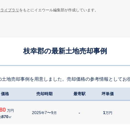
報ライブラリ
をもとにイエウール編集部が作成しています。
枝幸郡の最新土地売却事例
の土地売却事例を用意しました。売却価格の参考情報としてお
価格
売却時期
最寄駅
坪単価
80
万円
2025
7〜9
-
1
年
月
万円
870
約
㎡