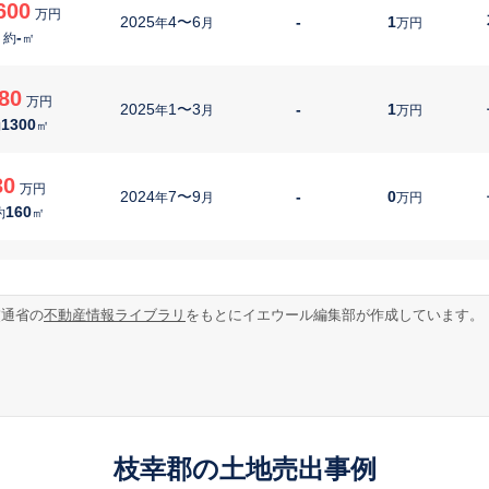
600
万円
2025
4〜6
-
1
年
月
万円
-
約
㎡
80
万円
2025
1〜3
-
1
年
月
万円
1300
約
㎡
30
万円
2024
7〜9
-
0
年
月
万円
160
約
㎡
00
万円
2024
7〜9
-
0
年
月
万円
1900
約
㎡
交通省の
不動産情報ライブラリ
をもとにイエウール編集部が作成しています。
40
万円
2024
7〜9
-
2
年
月
万円
200
約
㎡
35
万円
2024
4〜6
-
1
年
月
万円
枝幸郡の土地売出事例
70
約
㎡