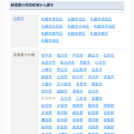
斜里郡の市区町村から探す
札幌市
札幌市厚別区
札幌市北区
札幌市清田区
札幌市白石区
札幌市中央区
札幌市手稲区
札幌市豊平区
札幌市西区
札幌市東区
札幌市南区
北海道その他
赤平市
旭川市
芦別市
網走市
石狩市
岩見沢市
歌志内市
恵庭市
江別市
小樽市
帯広市
北広島市
北見市
釧路市
士別市
砂川市
滝川市
伊達市
千歳市
苫小牧市
名寄市
根室市
登別市
函館市
美唄市
深川市
富良野市
北斗市
三笠市
室蘭市
紋別市
夕張市
留萌市
稚内市
阿寒郡
足寄郡
厚岸郡
網走郡
虻田郡
石狩郡
磯谷郡
岩内郡
有珠郡
浦河郡
雨竜郡
枝幸郡
択捉郡
奥尻郡
河西郡
河東郡