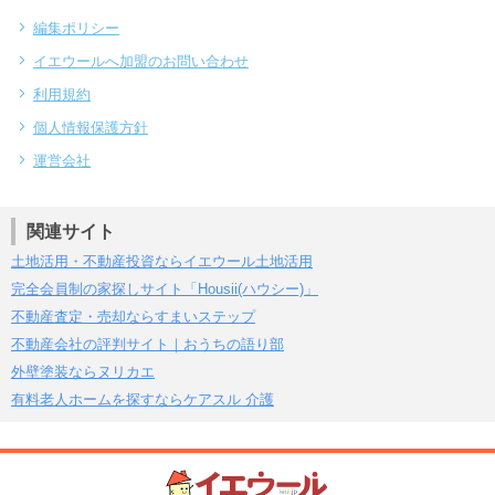
編集ポリシー
イエウールへ加盟のお問い合わせ
利用規約
個人情報保護方針
運営会社
関連サイト
土地活用・不動産投資ならイエウール土地活用
完全会員制の家探しサイト「Housii(ハウシー)」
不動産査定・売却ならすまいステップ
不動産会社の評判サイト｜おうちの語り部
外壁塗装ならヌリカエ
有料老人ホームを探すならケアスル 介護