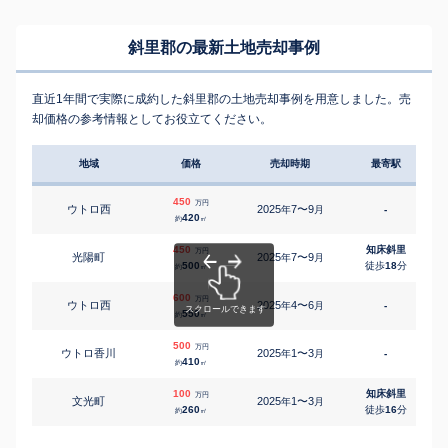
斜里郡の最新土地売却事例
直近1年間で実際に成約した斜里郡の土地売却事例を用意しました。売
却価格の参考情報としてお役立てください。
地域
価格
売却時期
最寄駅
450
万円
ウトロ西
2025
7〜9
年
月
-
420
約
㎡
450
知床斜里
万円
光陽町
2025
7〜9
年
月
500
徒歩
18
分
約
㎡
600
万円
ウトロ西
2025
4〜6
年
月
-
550
約
㎡
500
万円
ウトロ香川
2025
1〜3
年
月
-
410
約
㎡
100
知床斜里
万円
文光町
2025
1〜3
年
月
260
徒歩
16
分
約
㎡