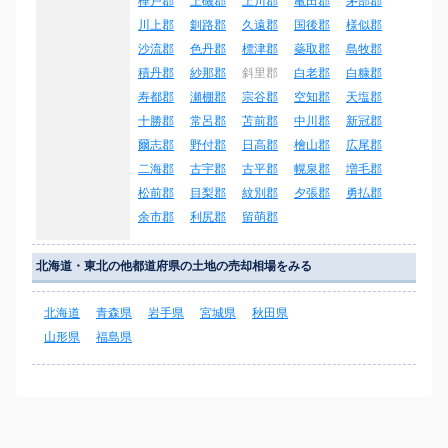
樺戸郡
上磯郡
上川郡
亀田郡
茅部郡
川上郡
釧路郡
久遠郡
国後郡
様似郡
沙流郡
色丹郡
標津郡
蘂取郡
島牧郡
積丹郡
紗那郡
斜里郡
白老郡
白糠郡
寿都郡
瀬棚郡
宗谷郡
空知郡
天塩郡
十勝郡
常呂郡
苫前郡
中川郡
新冠郡
爾志郡
野付郡
日高郡
檜山郡
広尾郡
二海郡
古宇郡
古平郡
幌泉郡
増毛郡
松前郡
目梨郡
紋別郡
夕張郡
勇払郡
余市郡
利尻郡
留萌郡
北海道・東北の他都道府県の土地の売却相場をみる
北海道
青森県
岩手県
宮城県
秋田県
山形県
福島県