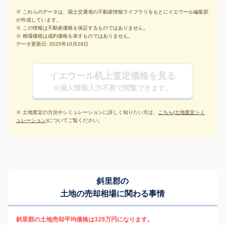
※ これらのデータは、国土交通省の不動産情報ライブラリをもとにイエウール編集部
が作成しています。
※ この情報は不動産価格を保証するものではありません。
※ 相場価格は成約価格を表すものではありません。
データ更新日: 2025年10月29日
イエウール机上査定価格を見る
※個人情報入力不要で閲覧できます。
※ 土地査定の方法やシミュレーションに詳しく知りたい方は、
こちら(土地査定シミ
ュレーション)
についてご覧ください。
斜里郡の
土地の売却相場に関わる事情
斜里郡の土地売却平均価格は329万円になります。