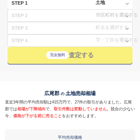
STEP 1
STEP 2
STEP 3
STEP 4
査定する
完全無料
広尾郡
土地売却相場
の
直近3年間の平均売却額は415万円で、27件の取引がありました。広尾
郡では
相場が下降傾向
で、
取引件数は変動していません。
競合の少ない
今、
価格が下がる前に売ること
をおすすめします。
平均売却価格