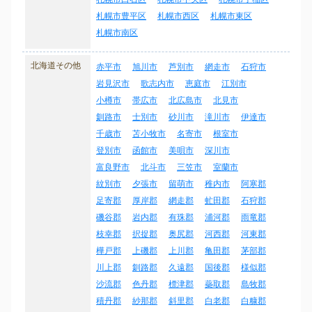
札幌市豊平区
札幌市西区
札幌市東区
札幌市南区
北海道その他
赤平市
旭川市
芦別市
網走市
石狩市
岩見沢市
歌志内市
恵庭市
江別市
小樽市
帯広市
北広島市
北見市
釧路市
士別市
砂川市
滝川市
伊達市
千歳市
苫小牧市
名寄市
根室市
登別市
函館市
美唄市
深川市
富良野市
北斗市
三笠市
室蘭市
紋別市
夕張市
留萌市
稚内市
阿寒郡
足寄郡
厚岸郡
網走郡
虻田郡
石狩郡
磯谷郡
岩内郡
有珠郡
浦河郡
雨竜郡
枝幸郡
択捉郡
奥尻郡
河西郡
河東郡
樺戸郡
上磯郡
上川郡
亀田郡
茅部郡
川上郡
釧路郡
久遠郡
国後郡
様似郡
沙流郡
色丹郡
標津郡
蘂取郡
島牧郡
積丹郡
紗那郡
斜里郡
白老郡
白糠郡