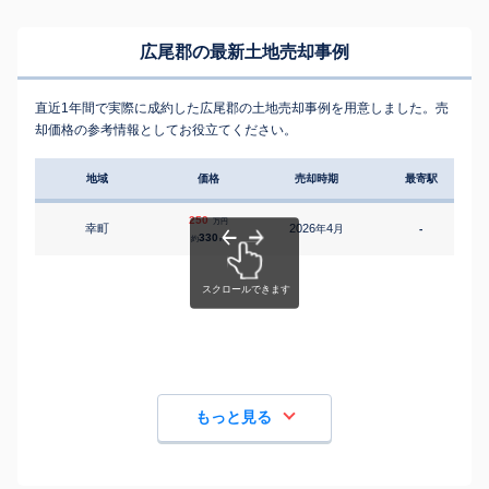
広尾郡の最新土地売却事例
直近1年間で実際に成約した広尾郡の土地売却事例を用意しました。売
却価格の参考情報としてお役立てください。
地域
価格
売却時期
最寄駅
250
万円
幸町
2026
4
年
月
-
330
約
㎡
もっと見る