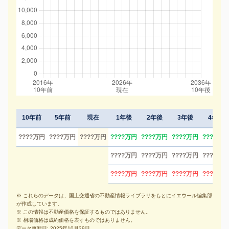
10年前
5年前
現在
1年後
2年後
3年後
4年後
????万円
????万円
????万円
????万円
????万円
????万円
????万円
????万円
????万円
????万円
????万円
????万円
????万円
????万円
????万円
※ これらのデータは、国土交通省の不動産情報ライブラリをもとにイエウール編集部
が作成しています。
※ この情報は不動産価格を保証するものではありません。
※ 相場価格は成約価格を表すものではありません。
データ更新日: 2025年10月29日