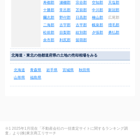
寿都郡
瀬棚郡
宗谷郡
空知郡
天塩郡
十勝郡
常呂郡
苫前郡
中川郡
新冠郡
爾志郡
野付郡
日高郡
檜山郡
広尾郡
二海郡
古宇郡
古平郡
幌泉郡
増毛郡
松前郡
目梨郡
紋別郡
夕張郡
勇払郡
余市郡
利尻郡
留萌郡
北海道・東北の他都道府県の土地の売却相場をみる
北海道
青森県
岩手県
宮城県
秋田県
山形県
福島県
※1 2025年1月現在「不動産会社の一括査定サイトに関するランキング調
査」より(株)東京商工リサーチ