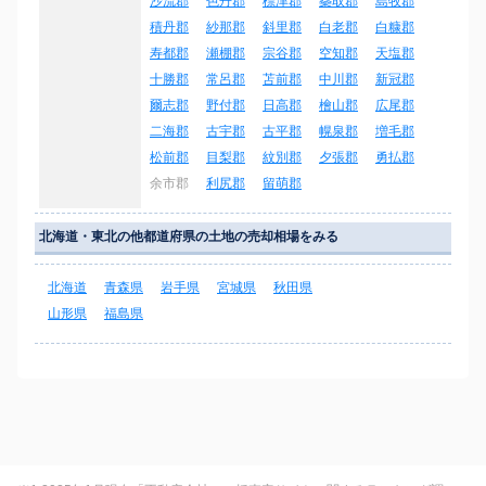
沙流郡
色丹郡
標津郡
蘂取郡
島牧郡
積丹郡
紗那郡
斜里郡
白老郡
白糠郡
寿都郡
瀬棚郡
宗谷郡
空知郡
天塩郡
十勝郡
常呂郡
苫前郡
中川郡
新冠郡
爾志郡
野付郡
日高郡
檜山郡
広尾郡
二海郡
古宇郡
古平郡
幌泉郡
増毛郡
松前郡
目梨郡
紋別郡
夕張郡
勇払郡
余市郡
利尻郡
留萌郡
北海道・東北の他都道府県の土地の売却相場をみる
北海道
青森県
岩手県
宮城県
秋田県
山形県
福島県