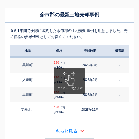
余市郡の最新土地売却事例
直近1年間で実際に成約した余市郡の土地売却事例を用意しました。売
却価格の参考情報としてお役立てください。
地域
価格
売却時期
最寄駅
250
万円
黒川町
2026
3
年
月
-
300
約
㎡
340
万円
入舟町
2026
2
年
月
-
380
約
㎡
750
万円
黒川町
2026
1
年
月
-
340
約
㎡
450
万円
字赤井川
2025
11
年
月
-
370
約
㎡
もっと見る