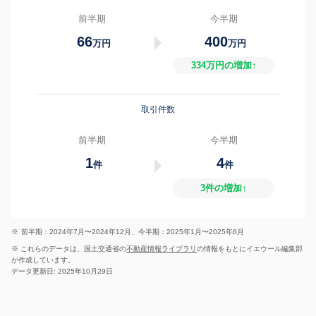
前半期
今半期
66
400
万円
万円
334万円の増加↑
取引件数
前半期
今半期
1
4
件
件
3件の増加↑
※
前半期：2024年7月〜2024年12月、今半期：2025年1月〜2025年6月
※ これらのデータは、国土交通省の
不動産情報ライブラリ
の情報をもとにイエウール編集部
が作成しています。
データ更新日: 2025年10月29日