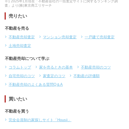
※1 2025年1月現在「不動産会社の一括査定サイトに関するランキング調
査」より(株)東京商工リサーチ
売りたい
不動産を売る
不動産売却査定
マンション売却査定
一戸建て売却査定
土地売却査定
不動産売却について学ぶ
コラムトップ
家を売るときの基本
不動産売却のコツ
自宅売却のコツ
家査定のコツ
不動産の評価額
不動産売却のよくある質問Q＆A
買いたい
不動産を買う
完全会員制の家探しサイト「Housii」