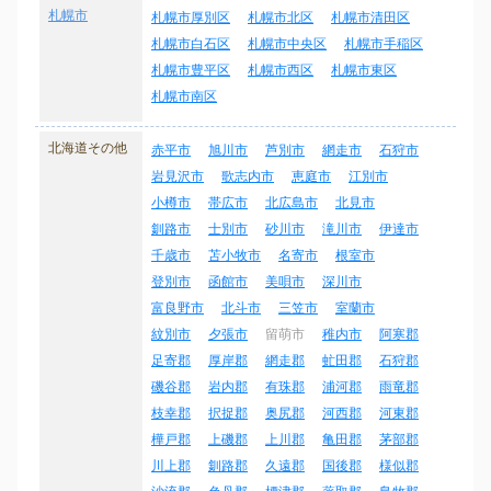
札幌市
札幌市厚別区
札幌市北区
札幌市清田区
札幌市白石区
札幌市中央区
札幌市手稲区
札幌市豊平区
札幌市西区
札幌市東区
札幌市南区
北海道その他
赤平市
旭川市
芦別市
網走市
石狩市
岩見沢市
歌志内市
恵庭市
江別市
小樽市
帯広市
北広島市
北見市
釧路市
士別市
砂川市
滝川市
伊達市
千歳市
苫小牧市
名寄市
根室市
登別市
函館市
美唄市
深川市
富良野市
北斗市
三笠市
室蘭市
紋別市
夕張市
留萌市
稚内市
阿寒郡
足寄郡
厚岸郡
網走郡
虻田郡
石狩郡
磯谷郡
岩内郡
有珠郡
浦河郡
雨竜郡
枝幸郡
択捉郡
奥尻郡
河西郡
河東郡
樺戸郡
上磯郡
上川郡
亀田郡
茅部郡
川上郡
釧路郡
久遠郡
国後郡
様似郡