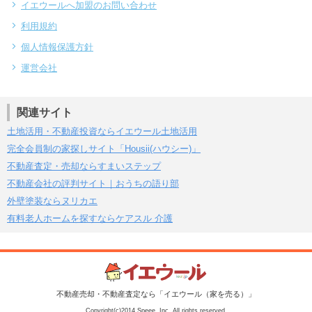
イエウールへ加盟のお問い合わせ
利用規約
個人情報保護方針
運営会社
関連サイト
土地活用・不動産投資ならイエウール土地活用
完全会員制の家探しサイト「Housii(ハウシー)」
不動産査定・売却ならすまいステップ
不動産会社の評判サイト｜おうちの語り部
外壁塗装ならヌリカエ
有料老人ホームを探すならケアスル 介護
不動産売却・不動産査定なら「イエウール（家を売る）」
Copyright(c)2014 Speee, Inc. All rights reserved.