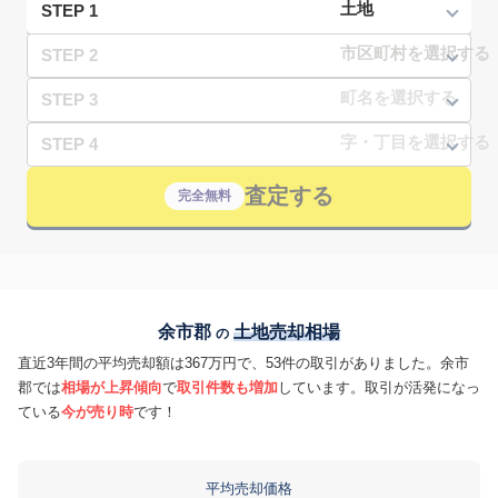
STEP 1
STEP 2
STEP 3
STEP 4
査定する
完全無料
余市郡
土地売却相場
の
直近3年間の平均売却額は367万円で、53件の取引がありました。余市
郡では
相場が上昇傾向
で
取引件数も増加
しています。取引が活発になっ
ている
今が売り時
です！
平均売却価格