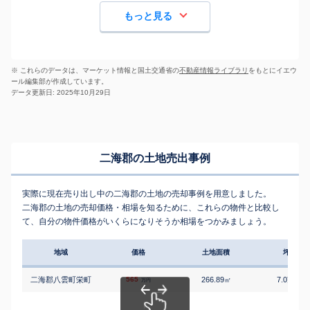
もっと見る
※ これらのデータは、マーケット情報と国土交通省の
不動産情報ライブラリ
をもとにイエウ
ール編集部が作成しています。
データ更新日: 2025年10月29日
二海郡の土地売出事例
実際に現在売り出し中の二海郡の土地の売却事例を用意しました。
二海郡の土地の売却価格・相場を知るために、これらの物件と比較し
て、自分の物件価格がいくらになりそうか相場をつかみましょう。
地域
価格
土地面積
坪単価
二海郡八雲町栄町
565
266.89
7.0
㎡
万円/㎡
万円