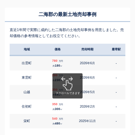
二海郡の最新土地売却事例
直近1年間で実際に成約した二海郡の土地売却事例を用意しました。売
却価格の参考情報としてお役立てください。
地域
価格
売却時期
最寄駅
780
万円
出雲町
2026
6
年
月
-
1
180
約
㎡
280
万円
東雲町
2026
6
年
月
-
230
約
㎡
350
万円
山越
2026
5
年
月
-
880
約
㎡
350
万円
住初町
2026
2
年
月
-
300
約
㎡
540
万円
栄町
2025
11
年
月
-
480
約
㎡