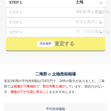
STEP 1
STEP 2
STEP 3
STEP 4
査定する
完全無料
二海郡
土地売却相場
の
直近3年間の平均売却額は719万円で、24件の取引がありました。二海
郡では
相場が下降傾向
で、
取引件数も減少
しています。競合の少ない
今、
価格が下がる前に売ること
をおすすめします。
平均売却価格