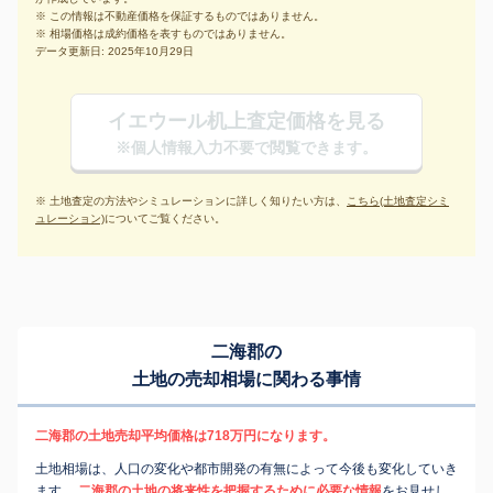
※ この情報は不動産価格を保証するものではありません。
※ 相場価格は成約価格を表すものではありません。
データ更新日: 2025年10月29日
イエウール机上査定価格を見る
※個人情報入力不要で閲覧できます。
※ 土地査定の方法やシミュレーションに詳しく知りたい方は、
こちら(土地査定シミ
ュレーション)
についてご覧ください。
二海郡の
土地の売却相場に関わる事情
二海郡の土地売却平均価格は718万円になります。
土地相場は、人口の変化や都市開発の有無によって今後も変化していき
ます。
二海郡の土地の将来性を把握するために必要な情報
をお見せし