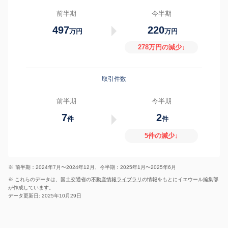
前半期
今半期
497
220
万円
万円
278万円の減少↓
取引件数
前半期
今半期
7
2
件
件
5件の減少↓
※
前半期：2024年7月〜2024年12月、今半期：2025年1月〜2025年6月
※ これらのデータは、国土交通省の
不動産情報ライブラリ
の情報をもとにイエウール編集部
が作成しています。
データ更新日: 2025年10月29日