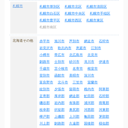
札幌市
札幌市厚別区
札幌市北区
札幌市清田区
札幌市白石区
札幌市中央区
札幌市手稲区
札幌市豊平区
札幌市西区
札幌市東区
札幌市南区
北海道その他
赤平市
旭川市
芦別市
網走市
石狩市
岩見沢市
歌志内市
恵庭市
江別市
小樽市
帯広市
北広島市
北見市
釧路市
士別市
砂川市
滝川市
伊達市
千歳市
苫小牧市
名寄市
根室市
登別市
函館市
美唄市
深川市
富良野市
北斗市
三笠市
室蘭市
紋別市
夕張市
留萌市
稚内市
阿寒郡
足寄郡
厚岸郡
網走郡
虻田郡
石狩郡
磯谷郡
岩内郡
有珠郡
浦河郡
雨竜郡
枝幸郡
択捉郡
奥尻郡
河西郡
河東郡
樺戸郡
上磯郡
上川郡
亀田郡
茅部郡
川上郡
釧路郡
久遠郡
国後郡
様似郡