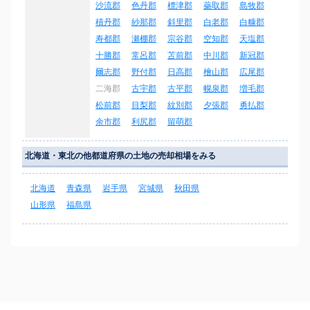
沙流郡
色丹郡
標津郡
蘂取郡
島牧郡
積丹郡
紗那郡
斜里郡
白老郡
白糠郡
寿都郡
瀬棚郡
宗谷郡
空知郡
天塩郡
十勝郡
常呂郡
苫前郡
中川郡
新冠郡
爾志郡
野付郡
日高郡
檜山郡
広尾郡
二海郡
古宇郡
古平郡
幌泉郡
増毛郡
松前郡
目梨郡
紋別郡
夕張郡
勇払郡
余市郡
利尻郡
留萌郡
北海道・東北の他都道府県の土地の売却相場をみる
北海道
青森県
岩手県
宮城県
秋田県
山形県
福島県