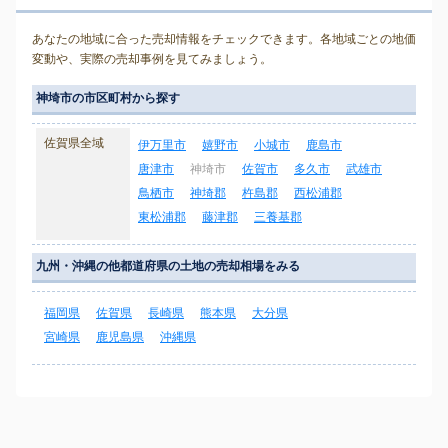
あなたの地域に合った売却情報をチェックできます。各地域ごとの地価
変動や、実際の売却事例を見てみましょう。
神埼市の市区町村から探す
佐賀県全域
伊万里市
嬉野市
小城市
鹿島市
唐津市
神埼市
佐賀市
多久市
武雄市
鳥栖市
神埼郡
杵島郡
西松浦郡
東松浦郡
藤津郡
三養基郡
九州・沖縄の他都道府県の土地の売却相場をみる
福岡県
佐賀県
長崎県
熊本県
大分県
宮崎県
鹿児島県
沖縄県