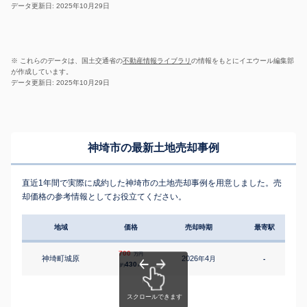
データ更新日: 2025年10月29日
※ これらのデータは、国土交通省の
不動産情報ライブラリ
の情報をもとにイエウール編集部
が作成しています。
データ更新日: 2025年10月29日
神埼市の最新土地売却事例
直近1年間で実際に成約した神埼市の土地売却事例を用意しました。売
却価格の参考情報としてお役立てください。
地域
価格
売却時期
最寄駅
700
万円
神埼町城原
2026
4
年
月
-
430
約
㎡