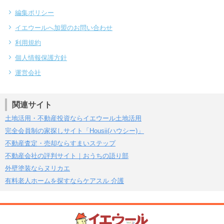
編集ポリシー
イエウールへ加盟のお問い合わせ
利用規約
個人情報保護方針
運営会社
関連サイト
土地活用・不動産投資ならイエウール土地活用
完全会員制の家探しサイト「Housii(ハウシー)」
不動産査定・売却ならすまいステップ
不動産会社の評判サイト｜おうちの語り部
外壁塗装ならヌリカエ
有料老人ホームを探すならケアスル 介護