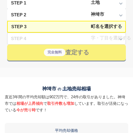
STEP 1
STEP 2
STEP 3
STEP 4
査定する
完全無料
神埼市
土地売却相場
の
直近3年間の平均売却額は902万円で、24件の取引がありました。神埼
市では
相場が上昇傾向
で
取引件数も増加
しています。取引が活発になっ
ている
今が売り時
です！
平均売却価格