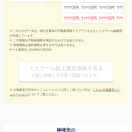
????万円
????万円
????万円
????万円
????万円
????万円
????万円
????万円
※ これらのデータは、国土交通省の不動産情報ライブラリをもとにイエウール編集部
が作成しています。
※ この情報は不動産価格を保証するものではありません。
※ 相場価格は成約価格を表すものではありません。
データ更新日: 2025年10月29日
イエウール机上査定価格を見る
※個人情報入力不要で閲覧できます。
※ 土地査定の方法やシミュレーションに詳しく知りたい方は、
こちら(土地査定シミ
ュレーション)
についてご覧ください。
神埼市の