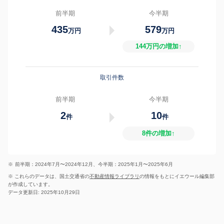
前半期
今半期
435
579
万円
万円
144万円の増加↑
取引件数
前半期
今半期
2
10
件
件
8件の増加↑
※
前半期：2024年7月〜2024年12月、今半期：2025年1月〜2025年6月
※ これらのデータは、国土交通省の
不動産情報ライブラリ
の情報をもとにイエウール編集部
が作成しています。
データ更新日: 2025年10月29日