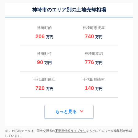
神埼市のエリア別の土地売却相場
神埼町的
神埼町志波屋
206
740
万円
万円
神埼町竹
神埼町本堀
90
776
万円
万円
千代田町餘江
千代田町崎村
720
140
万円
万円
もっと見る
※ これらのデータは、国土交通省の
不動産情報ライブラリ
をもとにイエウール編集部が作成
しています。