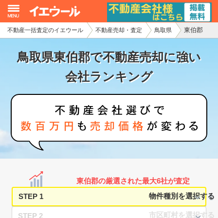
東伯郡
不動産一括査定のイエウール
不動産売却・査定
鳥取県
イエウール加盟希望の不動産会社様
鳥取県東伯郡で不動産売却に強い
初めての方へ
会社ランキング
不動産売却の流れ
不動産の売却・一括査定
家査定シミュレーター
お問い合わせ
東伯郡の厳選された最大6社が査定
STEP 1
STEP 2