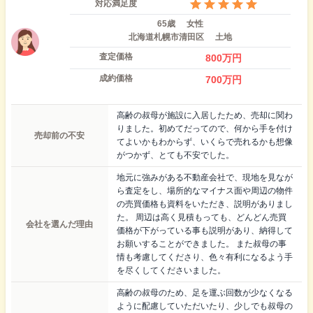
対応満足度
65歳
女性
北海道札幌市清田区
土地
査定価格
800
万円
成約価格
700
万円
高齢の叔母が施設に入居したため、売却に関わ
りました。初めてだってので、何から手を付け
売却前の不安
てよいかもわからず、いくらで売れるかも想像
がつかず、とても不安でした。
地元に強みがある不動産会社で、現地を見なが
ら査定をし、場所的なマイナス面や周辺の物件
の売買価格も資料をいただき、説明がありまし
た。 周辺は高く見積もっても、どんどん売買
会社を選んだ理由
価格が下がっている事も説明があり、納得して
お願いすることができました。 また叔母の事
情も考慮してくださり、色々有利になるよう手
を尽くしてくださいました。
高齢の叔母のため、足を運ぶ回数が少なくなる
ように配慮していただいたり、少しでも叔母の