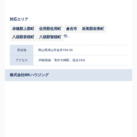
対応エリア
赤穂郡上郡町
佐用郡佐用町
倉吉市
岩美郡岩美町
他...
八頭郡若桜町
八頭郡智頭町
所在地
岡山県津山市金井766-30
アクセス
JR姫新線「美作大崎駅」徒歩19分
株式会社MKハウジング