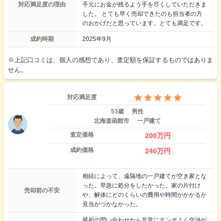
対応満足度の理由
手元にお金が残るよう手を尽くしていただきま
した。 とても早く売却できたのも担当者の方
のおかげだと思っています。とても満足です。
成約時期
2025年9月
※上記口コミは、個人の感想であり、査定額を保証するものではありま
せん。
対応満足度
53歳
男性
北海道函館市
一戸建て
査定価格
200
万円
成約価格
240
万円
相続によって、遠隔地の一戸建てが空き家とな
った。早急に処分をしたかった。家の片付け
売却前の不安
や、解体にどのくらいの費用や時間がかかるか
見当がつかなかった。
最初の問い合わせから非常にテンポよく交渉が