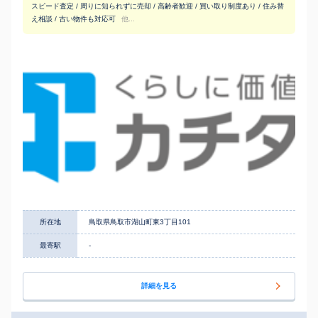
スピード査定 / 周りに知られずに売却 / 高齢者歓迎 / 買い取り制度あり / 住み替
え相談 / 古い物件も対応可
他...
所在地
鳥取県鳥取市湖山町東3丁目101
最寄駅
-
詳細を見る