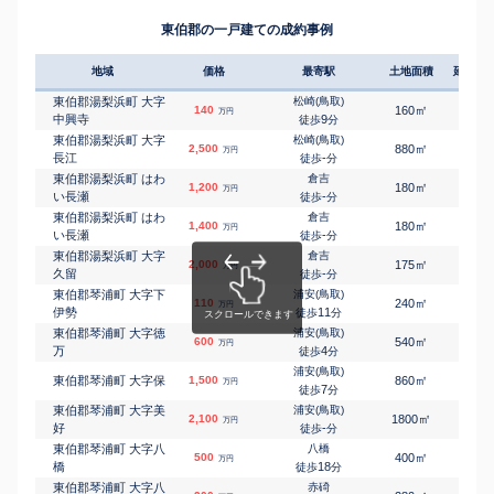
東伯郡の一戸建ての成約事例
地域
価格
最寄駅
土地面積
延床面
東伯郡湯梨浜町 大字
松崎(鳥取)
㎡
㎡
140
160
70
万円
中興寺
9
徒歩
分
東伯郡湯梨浜町 大字
松崎(鳥取)
㎡
㎡
2,500
880
80
万円
長江
-
徒歩
分
東伯郡湯梨浜町 はわ
倉吉
㎡
㎡
1,200
180
100
万円
い長瀬
-
徒歩
分
東伯郡湯梨浜町 はわ
倉吉
㎡
㎡
1,400
180
110
万円
い長瀬
-
徒歩
分
東伯郡湯梨浜町 大字
倉吉
㎡
㎡
2,000
175
115
万円
久留
-
徒歩
分
東伯郡琴浦町 大字下
浦安(鳥取)
㎡
㎡
110
240
115
万円
伊勢
11
徒歩
分
東伯郡琴浦町 大字徳
浦安(鳥取)
㎡
㎡
600
540
165
万円
万
4
徒歩
分
浦安(鳥取)
㎡
㎡
東伯郡琴浦町 大字保
1,500
860
210
万円
7
徒歩
分
東伯郡琴浦町 大字美
浦安(鳥取)
㎡
㎡
2,100
1800
320
万円
好
-
徒歩
分
東伯郡琴浦町 大字八
八橋
㎡
㎡
500
400
80
万円
橋
18
徒歩
分
東伯郡琴浦町 大字八
赤碕