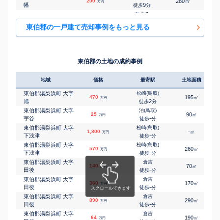
㎡
㎡
200
280
155
万円
幡
9
徒歩
分
下北条
㎡
㎡
東伯郡北栄町 江北
270
280
210
万円
-
徒歩
分
東伯郡の一戸建て売却事例をもっと見る
下北条
㎡
㎡
東伯郡北栄町 江北
400
270
100
万円
-
徒歩
分
下北条
㎡
㎡
東伯郡北栄町 北条島
520
165
90
万円
26
徒歩
分
東伯郡の土地の成約事例
由良
㎡
㎡
東伯郡北栄町 由良宿
1,200
290
170
万円
6
徒歩
分
地域
価格
最寄駅
土地面積
東伯郡湯梨浜町 大字
松崎(鳥取)
470
195
㎡
万円
旭
2
徒歩
分
東伯郡湯梨浜町 大字
泊(鳥取)
25
90
㎡
万円
宇谷
-
徒歩
分
東伯郡湯梨浜町 大字
松崎(鳥取)
1,800
-
㎡
万円
下浅津
-
徒歩
分
東伯郡湯梨浜町 大字
松崎(鳥取)
570
260
㎡
万円
下浅津
-
徒歩
分
東伯郡湯梨浜町 大字
倉吉
140
70
㎡
万円
田後
-
徒歩
分
東伯郡湯梨浜町 大字
倉吉
360
170
㎡
万円
田後
-
徒歩
分
東伯郡湯梨浜町 大字
倉吉
890
290
㎡
万円
田後
-
徒歩
分
東伯郡湯梨浜町 大字
倉吉
64
190
㎡
万円