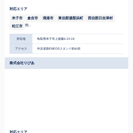
対応エリア
米子市
倉吉市
境港市
東伯郡湯梨浜町
西伯郡日吉津村
他...
松江市
所在地
鳥取県米子市上後藤4-15-19
アクセス
外浜道路ENEOSスタンド斜め前
株式会社りびあ
対応エリア