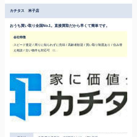
カチタス 米子店
おうち買い取り全国No.1。直接買取だから早くて簡単です。
会社特徴
スピード査定 / 周りに知られずに売却 / 高齢者歓迎 / 買い取り制度あり / 住み替
え相談 / 古い物件も対応可
他...