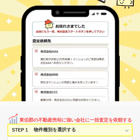
60
95
㎡
万円
万
4
徒歩
分
東伯郡琴浦町 大字徳
浦安(鳥取)
500
300
㎡
万円
万
4
徒歩
分
東伯郡琴浦町 大字徳
浦安(鳥取)
300
600
㎡
万円
万
8
徒歩
分
浦安(鳥取)
東伯郡琴浦町 大字保
110
100
㎡
万円
8
徒歩
分
東伯郡琴浦町 大字八
八橋
90
120
㎡
万円
橋
6
徒歩
分
由良
東伯郡北栄町 大谷
190
270
㎡
万円
-
徒歩
分
下北条
東伯郡北栄町 国坂
360
210
㎡
万円
20
徒歩
分
由良
東伯郡北栄町 東園
80
390
㎡
万円
-
徒歩
分
東伯郡の不動産売却に強い会社に一括査定を依頼する
STEP 1