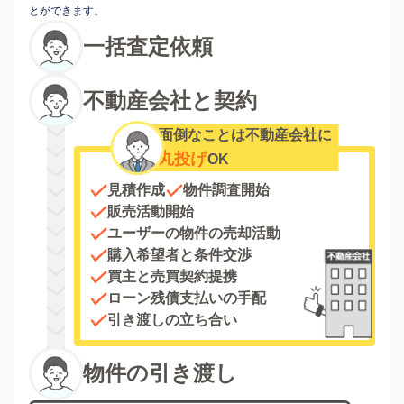
とができます。
一括査定依頼
不動産会社と契約
面倒なことは不動産会社に
丸投げ
OK
見積作成
物件調査開始
販売活動開始
ユーザーの物件の売却活動
購入希望者と条件交渉
買主と売買契約提携
ローン残債支払いの手配
引き渡しの立ち合い
物件の引き渡し