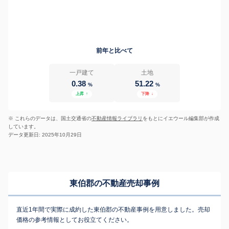
前年と比べて
一戸建て
土地
0.38
51.22
%
%
上昇
↑
下降
↓
※ これらのデータは、国土交通省の
不動産情報ライブラリ
をもとにイエウール編集部が作成
しています。
データ更新日: 2025年10月29日
東伯郡の不動産売却事例
直近1年間で実際に成約した東伯郡の不動産事例を用意しました。売却
価格の参考情報としてお役立てください。