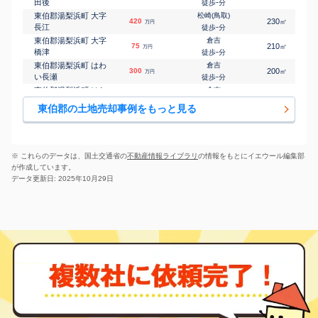
田後
-
徒歩
分
東伯郡湯梨浜町 大字
松崎(鳥取)
420
230
㎡
万円
長江
-
徒歩
分
東伯郡湯梨浜町 大字
倉吉
75
210
㎡
万円
橋津
-
徒歩
分
東伯郡湯梨浜町 はわ
倉吉
300
200
㎡
万円
い長瀬
-
徒歩
分
東伯郡湯梨浜町 はわ
倉吉
400
340
㎡
万円
い長瀬
-
徒歩
分
東伯郡の土地売却事例をもっと見る
東伯郡湯梨浜町 はわ
倉吉
46
350
㎡
万円
い長瀬
-
徒歩
分
東伯郡湯梨浜町 はわ
倉吉
150
240
㎡
万円
い長瀬
-
徒歩
分
※ これらのデータは、国土交通省の
不動産情報ライブラリ
の情報をもとにイエウール編集部
東伯郡湯梨浜町 大字
松崎(鳥取)
が作成しています。
73
65
㎡
万円
藤津
19
徒歩
分
データ更新日: 2025年10月29日
東伯郡琴浦町 大字赤
赤碕
150
220
㎡
万円
碕
5
徒歩
分
東伯郡琴浦町 大字赤
赤碕
730
320
㎡
万円
碕
14
徒歩
分
東伯郡琴浦町 大字赤
赤碕
30
80
㎡
万円
碕
14
徒歩
分
東伯郡琴浦町 大字浦
浦安(鳥取)
300
840
㎡
万円
安
16
徒歩
分
東伯郡琴浦町 大字逢
浦安(鳥取)
3,000
-
㎡
万円
束
14
徒歩
分
東伯郡琴浦町 大字徳
浦安(鳥取)