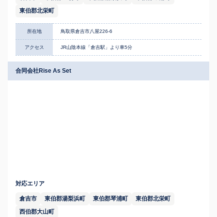
東伯郡北栄町
所在地
鳥取県倉吉市八屋226-6
アクセス
JR山陰本線「倉吉駅」より車5分
合同会社Rise As Set
対応エリア
倉吉市
東伯郡湯梨浜町
東伯郡琴浦町
東伯郡北栄町
西伯郡大山町