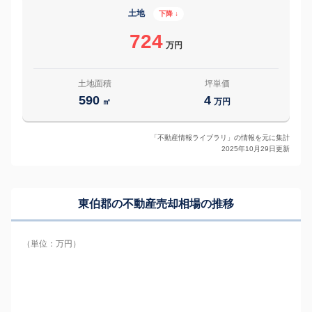
土地
下降 ↓
724
万円
土地面積
坪単価
590
4
㎡
万円
「不動産情報ライブラリ」の情報を元に集計
2025年10月29日更新
東伯郡の
不動産売却相場の推移
（単位：万円）