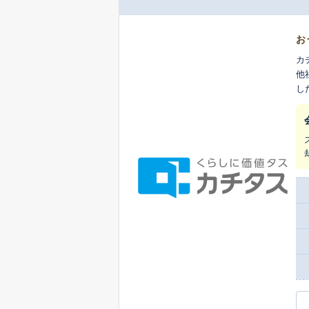
お
カ
他
し
ま