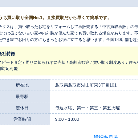
うち買い取り全国No.1。直接買取だから早くて簡単です。
チタスは、買い取ったお宅をリフォームして再販売する「中古買取再販」の
社では扱えない古い家や内外装が傷んだ家でも買い取れる場合があります。
た空き家でお困りの方にもきっとお役に立てると思います。全国130店舗を
れ変わらせ、長く住みつなぐお手伝いをさせてください。
会社特徴
スピード査定 / 周りに知られずに売却 / 高齢者歓迎 / 買い取り制度あり / 住み
却対応可能
所在地
鳥取県鳥取市湖山町東3丁目101
最寄駅
-
定休日
毎週水曜、第一・第三・第五火曜
営業時間
9:00～18:00
詳細を見る