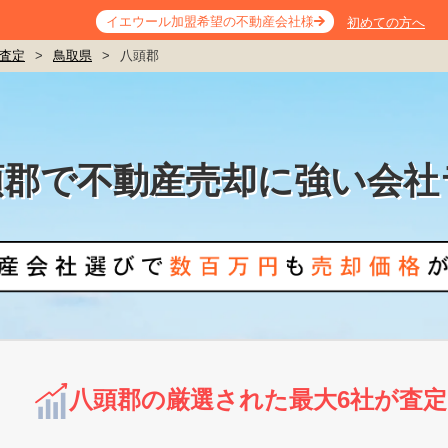
イエウール加盟希望の不動産会社様
初めての方へ
査定
>
鳥取県
>
八頭郡
頭郡で不動産売却に強い会社
八頭郡の厳選された最大6社が査定