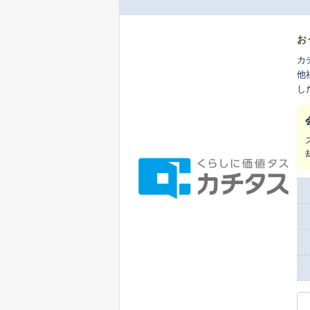
お
カ
他
し
ま