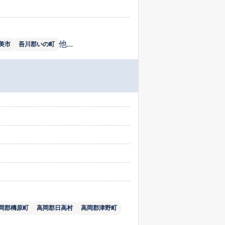
他...
美市
吾川郡いの町
岡郡檮原町
高岡郡日高村
高岡郡津野町