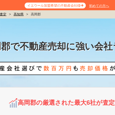
イエウール加盟希望の不動産会社様
初めての方へ
査定
>
高知県
>
高岡郡
岡郡で不動産売却に強い会社
高岡郡の厳選された最大6社が査定