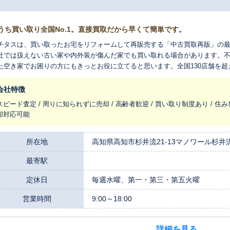
うち買い取り全国No.1。直接買取だから早くて簡単です。
チタスは、買い取ったお宅をリフォームして再販売する「中古買取再販」の
社では扱えない古い家や内外装が傷んだ家でも買い取れる場合があります。
た空き家でお困りの方にもきっとお役に立てると思います。全国130店舗を
れ変わらせ、長く住みつなぐお手伝いをさせてください。
会社特徴
スピード査定 / 周りに知られずに売却 / 高齢者歓迎 / 買い取り制度あり / 住み
却対応可能
所在地
高知県高知市杉井流21-13マノワール杉井
最寄駅
定休日
毎週水曜、第一・第三・第五火曜
営業時間
9:00～18:00
詳細を見る