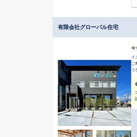
有限会社グローバル住宅
今
イ
ご
う
の