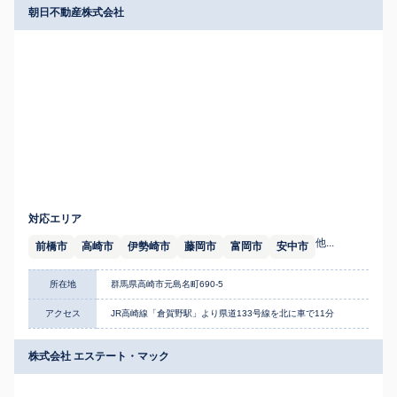
朝日不動産株式会社
対応エリア
他...
前橋市
高崎市
伊勢崎市
藤岡市
富岡市
安中市
所在地
群馬県高崎市元島名町690-5
アクセス
JR高崎線「倉賀野駅」より県道133号線を北に車で11分
株式会社 エステート・マック