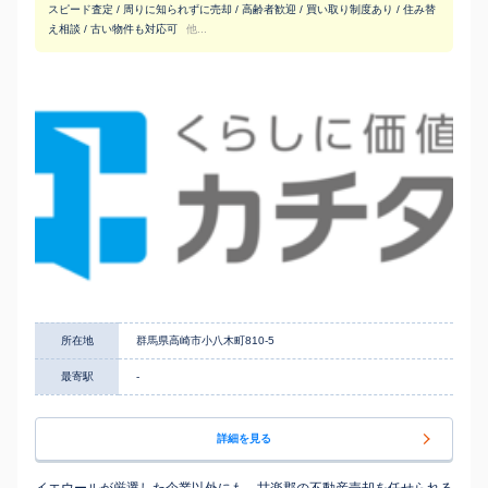
スピード査定 / 周りに知られずに売却 / 高齢者歓迎 / 買い取り制度あり / 住み替
え相談 / 古い物件も対応可
他...
所在地
群馬県高崎市小八木町810-5
最寄駅
-
詳細を見る