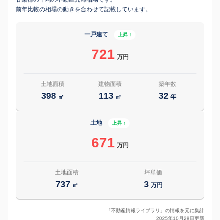
前年比較の相場の動きを合わせて記載しています。
一戸建て
上昇 ↑
721
万円
土地面積
建物面積
築年数
398
113
32
㎡
㎡
年
土地
上昇 ↑
671
万円
土地面積
坪単価
737
3
㎡
万円
「不動産情報ライブラリ」の情報を元に集計
2025年10月29日更新