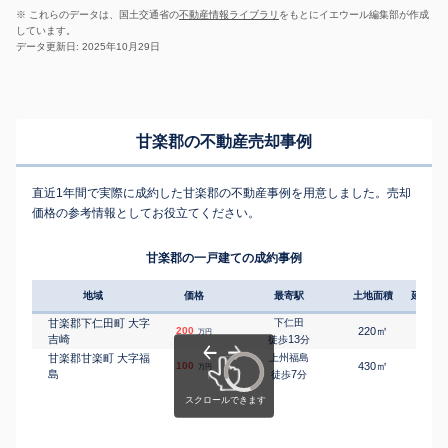
※ これらのデータは、国土交通省の
不動産情報ライブラリ
をもとにイエウール編集部が作成
しています。
データ更新日: 2025年10月29日
甘楽郡の不動産売却事例
直近1年間で実際に成約した甘楽郡の不動産事例を用意しました。売却
価格の参考情報としてお役立てください。
甘楽郡の一戸建ての成約事例
地域
価格
最寄駅
土地面積
延床面
甘楽郡下仁田町 大字
下仁田
㎡
㎡
200
220
55
万円
吉崎
13
徒歩
分
甘楽郡甘楽町 大字福
上州福島
㎡
㎡
100
430
115
万円
島
7
徒歩
分