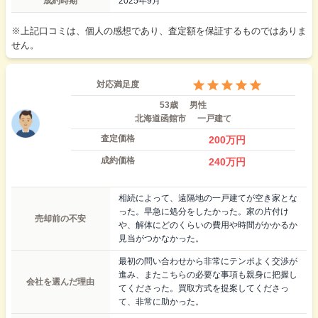
成約時期
2025年9月
※上記口コミは、個人の感想であり、査定額を保証するものではありま
せん。
対応満足度
53歳
男性
北海道函館市
一戸建て
査定価格
200
万円
成約価格
240
万円
相続によって、遠隔地の一戸建てが空き家とな
った。早急に処分をしたかった。家の片付け
売却前の不安
や、解体にどのくらいの費用や時間がかかるか
見当がつかなかった。
最初の問い合わせから非常にテンポよく交渉が
進み、またこちらの必要な事項も親身に把握し
会社を選んだ理由
てくださった。買取方式を提案してくださっ
て、非常に助かった。