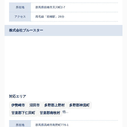
所在地
群馬県前橋市天川町2-7
アクセス
両毛線「前橋駅」26分
株式会社ブルースター
対応エリア
伊勢崎市
沼田市
多野郡上野村
多野郡神流町
他...
甘楽郡下仁田町
甘楽郡南牧村
所在地
群馬県高崎市島野町776-1