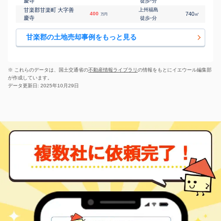
慶寺
-
徒歩
分
甘楽郡甘楽町 大字善
上州福島
400
740
㎡
万円
慶寺
-
徒歩
分
甘楽郡の土地売却事例をもっと見る
※ これらのデータは、国土交通省の
不動産情報ライブラリ
の情報をもとにイエウール編集部
が作成しています。
データ更新日: 2025年10月29日