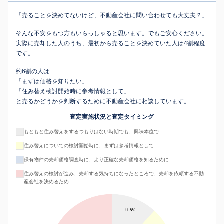
「売ることを決めてないけど、不動産会社に問い合わせても大丈夫？」
そんな不安をもつ方もいらっしゃると思います。でもご安心ください。
実際に売却した人のうち、最初から売ることを決めていた人は4割程度
です。
約6割の人は
「まずは価格を知りたい」
「住み替え検討開始時に参考情報として」
と売るかどうかを判断するために不動産会社に相談しています。
査定実施状況と査定タイミング
もともと住み替えをするつもりはない時期でも、興味本位で
住み替えについての検討開始時に、まずは参考情報として
保有物件の売却価格調査時に、より正確な売却価格を知るために
住み替えの検討が進み、売却する気持ちになったところで、売却を依頼する不動
産会社を決めるため