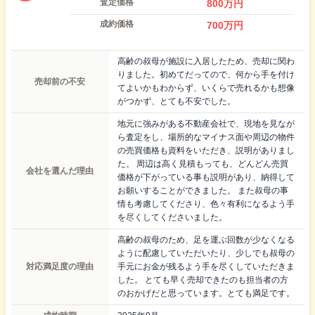
査定価格
800
万円
成約価格
700
万円
高齢の叔母が施設に入居したため、売却に関わ
りました。初めてだってので、何から手を付け
売却前の不安
てよいかもわからず、いくらで売れるかも想像
がつかず、とても不安でした。
地元に強みがある不動産会社で、現地を見なが
ら査定をし、場所的なマイナス面や周辺の物件
の売買価格も資料をいただき、説明がありまし
た。 周辺は高く見積もっても、どんどん売買
会社を選んだ理由
価格が下がっている事も説明があり、納得して
お願いすることができました。 また叔母の事
情も考慮してくださり、色々有利になるよう手
を尽くしてくださいました。
高齢の叔母のため、足を運ぶ回数が少なくなる
ように配慮していただいたり、少しでも叔母の
対応満足度の理由
手元にお金が残るよう手を尽くしていただきま
した。 とても早く売却できたのも担当者の方
のおかげだと思っています。とても満足です。