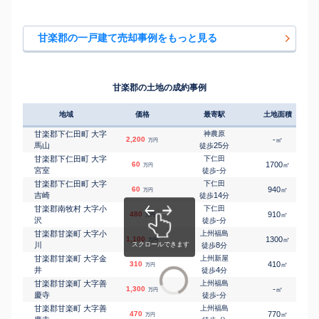
甘楽郡の一戸建て売却事例をもっと見る
甘楽郡の土地の成約事例
地域
価格
最寄駅
土地面積
甘楽郡下仁田町 大字
神農原
2,200
-
㎡
万円
馬山
25
徒歩
分
甘楽郡下仁田町 大字
下仁田
60
1700
㎡
万円
宮室
-
徒歩
分
甘楽郡下仁田町 大字
下仁田
60
940
㎡
万円
吉崎
14
徒歩
分
甘楽郡南牧村 大字小
下仁田
480
910
㎡
万円
沢
-
徒歩
分
甘楽郡甘楽町 大字小
上州福島
1,100
1300
㎡
万円
川
8
徒歩
分
甘楽郡甘楽町 大字金
上州新屋
310
410
㎡
万円
井
4
徒歩
分
甘楽郡甘楽町 大字善
上州福島
1,300
-
㎡
万円
慶寺
-
徒歩
分
甘楽郡甘楽町 大字善
上州福島
470
770
㎡
万円