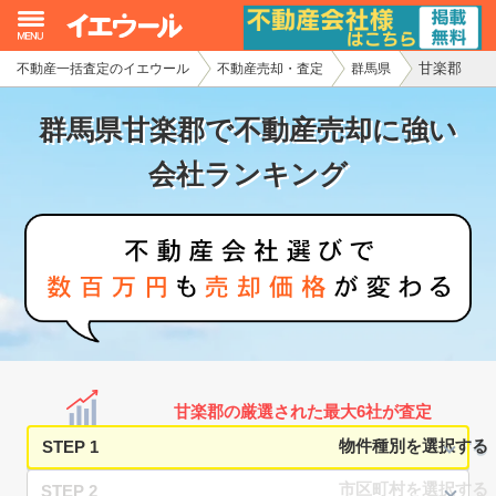
甘楽郡
不動産一括査定のイエウール
不動産売却・査定
群馬県
イエウール加盟希望の不動産会社様
群馬県甘楽郡で不動産売却に強い
初めての方へ
会社ランキング
不動産売却の流れ
不動産の売却・一括査定
家査定シミュレーター
お問い合わせ
甘楽郡の厳選された最大6社が査定
STEP 1
STEP 2