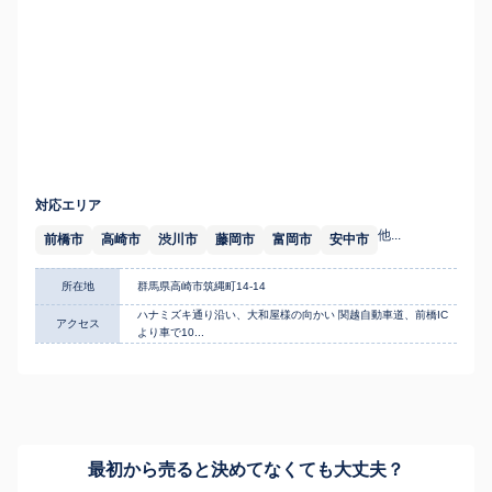
対応エリア
他...
前橋市
高崎市
渋川市
藤岡市
富岡市
安中市
所在地
群馬県高崎市筑縄町14-14
ハナミズキ通り沿い、大和屋様の向かい 関越自動車道、前橋IC
アクセス
より車で10...
最初から売ると決めてなくても
大丈夫？