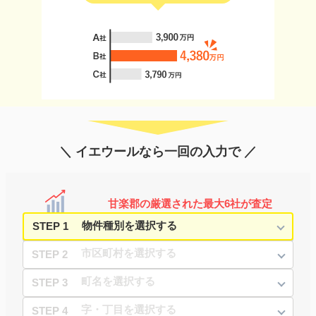
＼ イエウールなら一回の入力で ／
甘楽郡の厳選された最大6社が査定
STEP 1
STEP 2
STEP 3
STEP 4