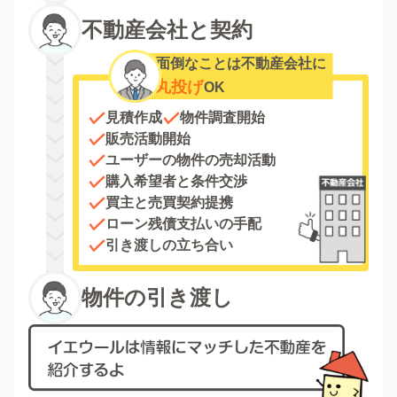
不動産会社と契約
面倒なことは不動産会社に
丸投げ
OK
見積作成
物件調査開始
販売活動開始
ユーザーの物件の売却活動
購入希望者と条件交渉
買主と売買契約提携
ローン残債支払いの手配
引き渡しの立ち合い
物件の引き渡し