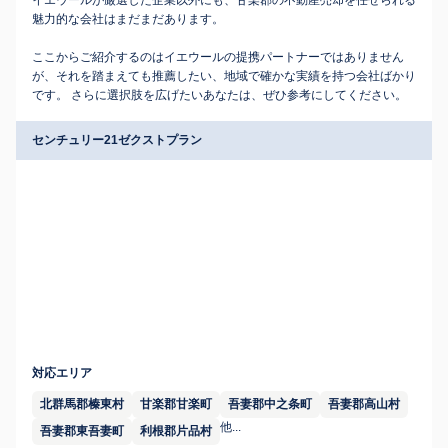
イエウールが厳選した企業以外にも、甘楽郡の不動産売却を任せられる
魅力的な会社はまだまだあります。
ここからご紹介するのはイエウールの提携パートナーではありません
が、それを踏まえても推薦したい、地域で確かな実績を持つ会社ばかり
です。 さらに選択肢を広げたいあなたは、ぜひ参考にしてください。
センチュリー21ゼクストプラン
対応エリア
北群馬郡榛東村
甘楽郡甘楽町
吾妻郡中之条町
吾妻郡高山村
他...
吾妻郡東吾妻町
利根郡片品村