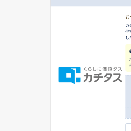
お
カ
他
し
ま