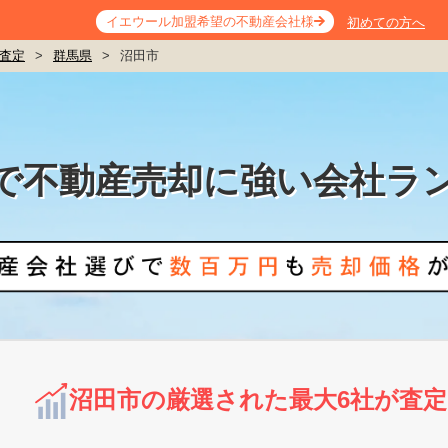
イエウール加盟希望の不動産会社様
初めての方へ
査定
>
群馬県
>
沼田市
で不動産売却に強い会社ラ
沼田市の厳選された最大6社が査定