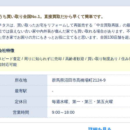
うち買い取り全国No.1。直接買取だから早くて簡単です。
チタスは、買い取ったお宅をリフォームして再販売する「中古買取再販」の
社では扱えない古い家や内外装が傷んだ家でも買い取れる場合があります。
た空き家でお困りの方にもきっとお役に立てると思います。全国130店舗を
れ変わらせ、長く住みつなぐお手伝いをさせてください。
会社特徴
スピード査定 / 周りに知られずに売却 / 高齢者歓迎 / 買い取り制度あり / 住み
却対応可能
所在地
群馬県沼田市髙橋場町2124-9
最寄駅
-
定休日
毎週水曜、第一・第三・第五火曜
営業時間
9:00～18:00
詳細を見る