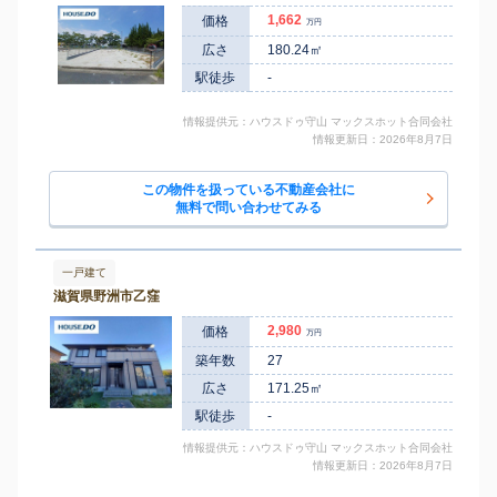
1,662
価格
万円
広さ
180.24㎡
駅徒歩
-
情報提供元：ハウスドゥ守山 マックスホット合同会社
情報更新日：2026年8月7日
この物件を扱っている不動産会社に
無料で問い合わせてみる
一戸建て
滋賀県野洲市乙窪
2,980
価格
万円
築年数
27
広さ
171.25㎡
駅徒歩
-
情報提供元：ハウスドゥ守山 マックスホット合同会社
情報更新日：2026年8月7日