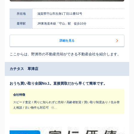
所在地
滋賀県守山市吉身1丁目11番52号
最寄駅
JR東海道本線「守山」駅 徒歩10分
詳細を見る
ここからは、野洲市の不動産売却ができる不動産会社を紹介します。
カチタス 草津店
おうち買い取り全国No.1。直接買取だから早くて簡単です。
会社特徴
スピード査定 / 周りに知られずに売却 / 高齢者歓迎 / 買い取り制度あり / 住み替
え相談 / 古い物件も対応可
他...