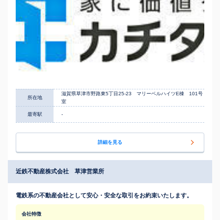
滋賀県草津市野路東5丁目25-23 マリーベルハイツE棟 101号
所在地
室
最寄駅
-
詳細を見る
近鉄不動産株式会社 草津営業所
電鉄系の不動産会社として安心・安全な取引をお約束いたします。
会社特徴