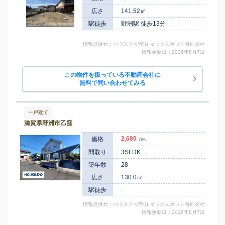
広さ
141.52㎡
駅徒歩
野洲駅 徒歩13分
情報提供元：ハウスドゥ守山 マックスホット合同会社
情報更新日：2026年8月7日
この物件を扱っている不動産会社に
無料で問い合わせてみる
一戸建て
滋賀県野洲市乙窪
2,680
価格
万円
間取り
3SLDK
築年数
28
広さ
130.0㎡
駅徒歩
-
情報提供元：ハウスドゥ守山 マックスホット合同会社
情報更新日：2026年8月7日