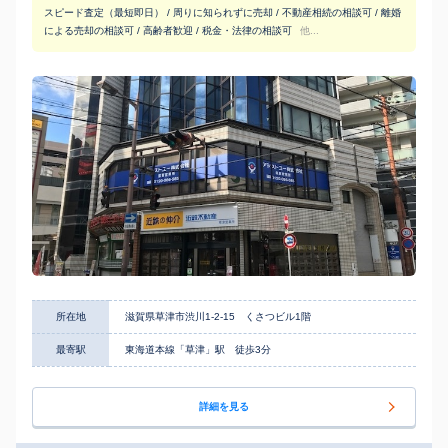
スピード査定（最短即日） / 周りに知られずに売却 / 不動産相続の相談可 / 離婚
による売却の相談可 / 高齢者歓迎 / 税金・法律の相談可
他...
所在地
滋賀県草津市渋川1-2-15 くさつビル1階
最寄駅
東海道本線「草津」駅 徒歩3分
詳細を見る