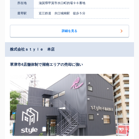
所在地
滋賀県甲賀市水口町的場９６番地
最寄駅
近江鉄道 水口城南駅 徒歩５分
詳細を見る
株式会社ｓｔｙｌｅ 本店
草津市4店舗体制で湖南エリアの売却に強い