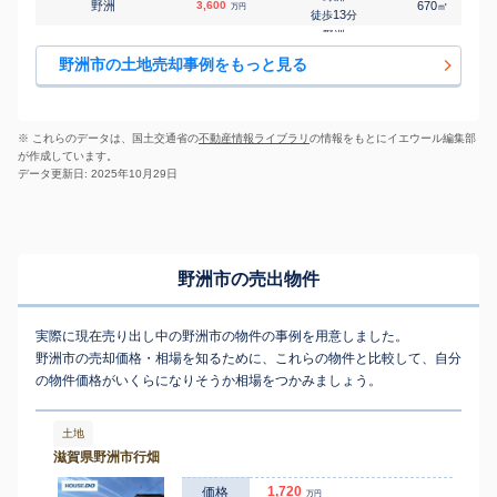
野洲
3,600
670
㎡
万円
13
徒歩
分
野洲
野洲
1,900
165
㎡
万円
24
徒歩
分
野洲市の土地売却事例をもっと見る
野洲
八夫
1,200
400
㎡
万円
-
徒歩
分
※ これらのデータは、国土交通省の
不動産情報ライブラリ
の情報をもとにイエウール編集部
が作成しています。
データ更新日: 2025年10月29日
野洲市の売出物件
実際に現在売り出し中の野洲市の物件の事例を用意しました。
野洲市の売却価格・相場を知るために、これらの物件と比較して、自分
の物件価格がいくらになりそうか相場をつかみましょう。
土地
滋賀県野洲市行畑
1,720
価格
万円