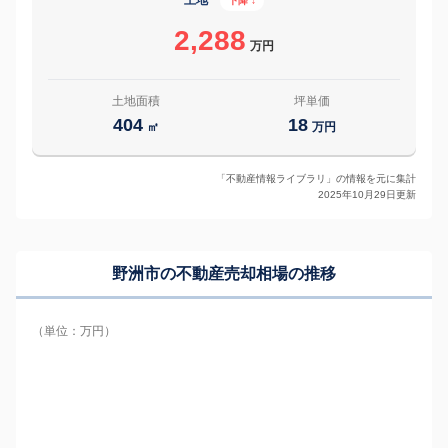
土地
下降 ↓
2,288
万円
土地面積
坪単価
404
18
㎡
万円
「不動産情報ライブラリ」の情報を元に集計
2025年10月29日更新
野洲市の
不動産売却相場の推移
（単位：万円）