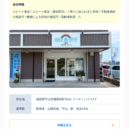
会社特徴
スピード査定 / スピード査定（最短即日） / 周りに知られずに売却 / 不動産相続
の相談可 / 離婚による売却の相談可 / 高齢者歓迎
他...
所在地
滋賀県守山市播磨田町3041 リバティハウス1Ｆ
最寄駅
東海道・山陽本線「守山」駅 徒歩29分
詳細を見る