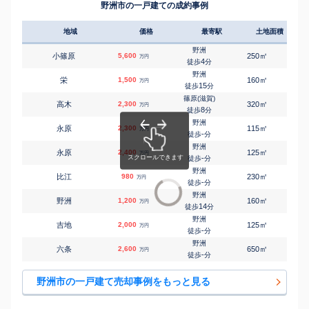
野洲市の一戸建ての成約事例
地域
価格
最寄駅
土地面積
延床
野洲
㎡
㎡
小篠原
5,600
250
150
万円
4
徒歩
分
野洲
㎡
㎡
栄
1,500
160
100
万円
15
徒歩
分
篠原(滋賀)
㎡
㎡
高木
2,300
320
195
万円
8
徒歩
分
野洲
㎡
㎡
永原
2,300
115
95
万円
-
徒歩
分
野洲
㎡
㎡
永原
2,400
125
95
万円
-
徒歩
分
野洲
㎡
㎡
比江
980
230
140
万円
-
徒歩
分
野洲
㎡
㎡
野洲
1,200
160
90
万円
14
徒歩
分
野洲
㎡
㎡
吉地
2,000
125
105
万円
-
徒歩
分
野洲
㎡
㎡
六条
2,600
650
350
万円
-
徒歩
分
野洲市の一戸建て売却事例をもっと見る