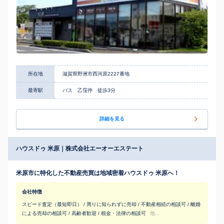
所在地
滋賀県野洲市西河原2227番地
最寄駅
バス 乙窪停 徒歩3分
詳細を見る
ハウスドゥ 米原｜株式会社エーオーエステート
米原市に特化した不動産売買は地域密着ハウスドゥ 米原へ！
会社特徴
スピード査定（最短即日） / 周りに知られずに売却 / 不動産相続の相談可 / 離婚
による売却の相談可 / 高齢者歓迎 / 税金・法律の相談可
他...