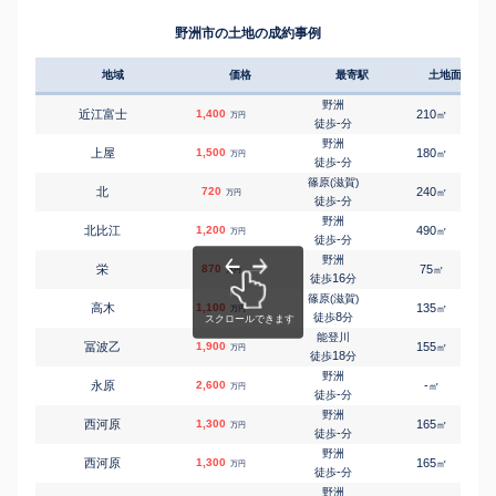
野洲市の土地の成約事例
地域
価格
最寄駅
土地面積
野洲
近江富士
1,400
210
㎡
万円
-
徒歩
分
野洲
上屋
1,500
180
㎡
万円
-
徒歩
分
篠原(滋賀)
北
720
240
㎡
万円
-
徒歩
分
野洲
北比江
1,200
490
㎡
万円
-
徒歩
分
野洲
栄
870
75
㎡
万円
16
徒歩
分
篠原(滋賀)
高木
1,100
135
㎡
万円
8
徒歩
分
能登川
冨波乙
1,900
155
㎡
万円
18
徒歩
分
野洲
永原
2,600
-
㎡
万円
-
徒歩
分
野洲
西河原
1,300
165
㎡
万円
-
徒歩
分
野洲
西河原
1,300
165
㎡
万円
-
徒歩
分
野洲