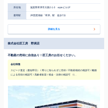
所在地
滋賀県草津市大路2-1-3 styleビル1F
最寄駅
JR琵琶湖線「草津」駅 徒歩7分
詳細を見る
株式会社匠工房 野洲店
不動産の売却に自信あり！匠工房のお任せください。
会社特徴
スピード査定（最短即日） / 周りに知られずに売却 / 不動産相続の相談可 / 離婚
による売却の相談可 / 高齢者歓迎 / 税金・法律の相談可
他...