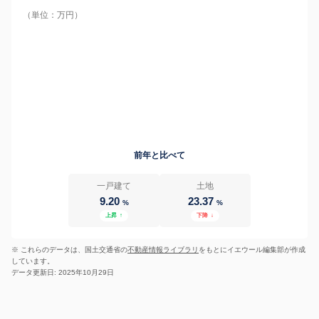
（単位：万円）
前年と比べて
一戸建て
土地
9.20
23.37
%
%
上昇
↑
下降
↓
※ これらのデータは、国土交通省の
不動産情報ライブラリ
をもとにイエウール編集部が作成
しています。
データ更新日: 2025年10月29日