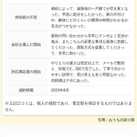
相続によって、遠隔地の一戸建てが空き家とな
った。早急に処分をしたかった。家の片付け
売却前の不安
や、解体にどのくらいの費用や時間がかかるか
見当がつかなかった。
最初の問い合わせから非常にテンポよく交渉が
進み、またこちらの必要な事項も親身に把握し
会社を選んだ理由
てくださった。買取方式を提案してくださっ
て、非常に助かった。
やりとりの速さは想定以上で、メールで数回
と、対面で2，3回で完了した。丁寧で分かり
対応満足度の理由
やすい説明で、受け答えも全く問題なかった。
信頼感は十分にあった。
成約時期
2025年8月
※上記口コミは、個人の感想であり、査定額を保証するものではありま
せん。
引用：おうちの語り部