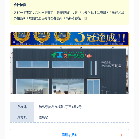
会社特徴
スピード査定 / スピード査定（最短即日） / 周りに知られずに売却 / 不動産相続
の相談可 / 離婚による売却の相談可 / 高齢者歓迎
他...
所在地
徳島県徳島市福島2丁目4番7号
最寄駅
徳島駅
詳細を見る