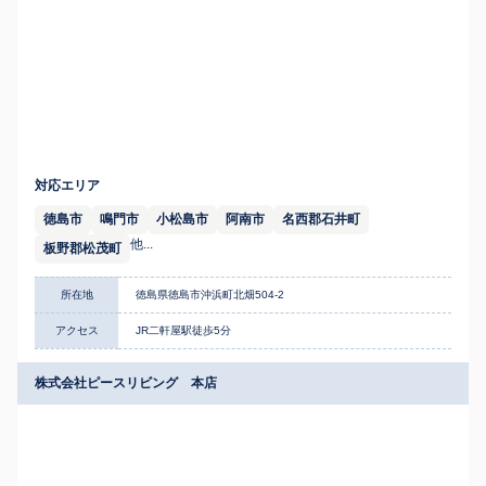
対応エリア
徳島市
鳴門市
小松島市
阿南市
名西郡石井町
他...
板野郡松茂町
所在地
徳島県徳島市沖浜町北畑504-2
アクセス
JR二軒屋駅徒歩5分
株式会社ピースリビング 本店