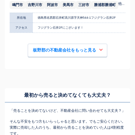
他...
鳴門市
吉野川市
阿波市
美馬市
三好市
勝浦郡勝浦町
所在地
徳島県名西郡石井町高川原字天神544-1フジグラン石井2F
アクセス
フジグラン石井2Fにございます！
板野郡の不動産会社をもっと見る
最初から売ると決めてなくても
大丈夫？
「売ることを決めてないけど、不動産会社に問い合わせても大丈夫？」
そんな不安をもつ方もいらっしゃると思います。でもご安心ください。
実際に売却した人のうち、最初から売ることを決めていた人は4割程度
です。