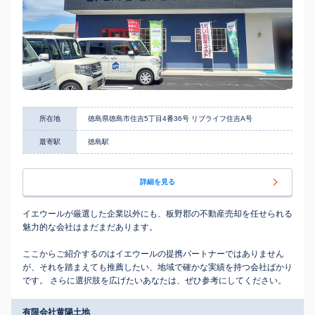
所在地
徳島県徳島市住吉5丁目4番36号 リブライフ住吉A号
最寄駅
徳島駅
詳細を見る
イエウールが厳選した企業以外にも、板野郡の不動産売却を任せられる
魅力的な会社はまだまだあります。
ここからご紹介するのはイエウールの提携パートナーではありません
が、それを踏まえても推薦したい、地域で確かな実績を持つ会社ばかり
です。 さらに選択肢を広げたいあなたは、ぜひ参考にしてください。
有限会社黄陽土地