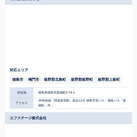
対応エリア
徳島市
鳴門市
板野郡北島町
板野郡板野町
板野郡上板町
所在地
徳島県徳島市新蔵町3-78-1
JR牟岐線「阿波富田駅」徒歩12分 徳島市営バス・徳島バス「新
アクセス
蔵町」停...
エフステージ株式会社