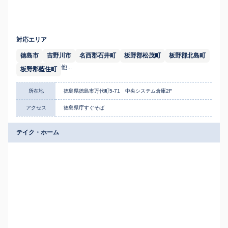
対応エリア
徳島市
吉野川市
名西郡石井町
板野郡松茂町
板野郡北島町
他...
板野郡藍住町
所在地
徳島県徳島市万代町5-71 中央システム倉庫2F
アクセス
徳島県庁すぐそば
テイク・ホーム