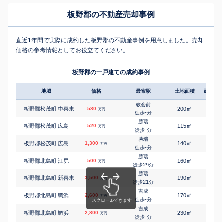
板野郡の不動産売却事例
直近1年間で実際に成約した板野郡の不動産事例を用意しました。売却
価格の参考情報としてお役立てください。
板野郡の一戸建ての成約事例
地域
価格
最寄駅
土地面積
延床面
教会前
㎡
㎡
板野郡松茂町 中喜来
580
200
115
万円
-
徒歩
分
勝瑞
㎡
㎡
板野郡松茂町 広島
520
115
110
万円
-
徒歩
分
勝瑞
㎡
㎡
板野郡松茂町 広島
1,300
140
185
万円
-
徒歩
分
勝瑞
㎡
㎡
板野郡北島町 江尻
500
160
120
万円
29
徒歩
分
勝瑞
㎡
㎡
板野郡北島町 新喜来
3,500
190
110
万円
21
徒歩
分
吉成
㎡
㎡
板野郡北島町 鯛浜
2,600
170
95
万円
-
徒歩
分
吉成
㎡
㎡
板野郡北島町 鯛浜
2,800
230
155
万円
-
徒歩
分