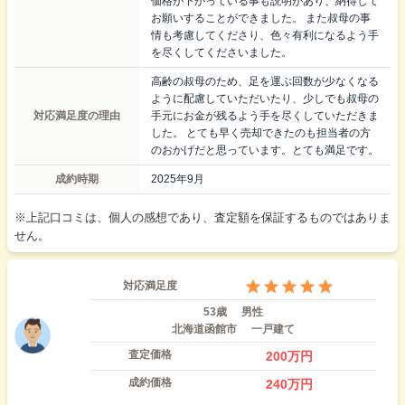
価格が下がっている事も説明があり、納得して
お願いすることができました。 また叔母の事
情も考慮してくださり、色々有利になるよう手
を尽くしてくださいました。
高齢の叔母のため、足を運ぶ回数が少なくなる
ように配慮していただいたり、少しでも叔母の
対応満足度の理由
手元にお金が残るよう手を尽くしていただきま
した。 とても早く売却できたのも担当者の方
のおかげだと思っています。とても満足です。
成約時期
2025年9月
※上記口コミは、個人の感想であり、査定額を保証するものではありま
せん。
対応満足度
53歳
男性
北海道函館市
一戸建て
査定価格
200
万円
成約価格
240
万円