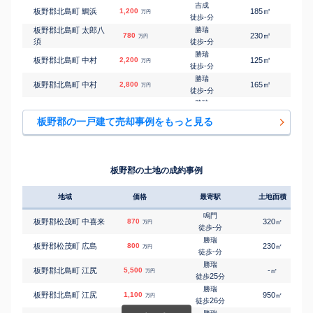
吉成
㎡
㎡
板野郡北島町 鯛浜
1,200
185
105
万円
-
徒歩
分
板野郡北島町 太郎八
勝瑞
㎡
㎡
780
230
65
万円
須
-
徒歩
分
勝瑞
㎡
㎡
板野郡北島町 中村
2,200
125
100
万円
-
徒歩
分
勝瑞
㎡
㎡
板野郡北島町 中村
2,800
165
105
万円
-
徒歩
分
勝瑞
㎡
㎡
板野郡北島町 中村
1,800
195
120
万円
-
徒歩
分
板野郡の一戸建て売却事例をもっと見る
阿波川端
㎡
㎡
板野郡藍住町 乙瀬
2,800
180
75
万円
29
徒歩
分
勝瑞
㎡
㎡
板野郡藍住町 笠木
2,800
165
105
万円
-
徒歩
分
板野郡の土地の成約事例
勝瑞
㎡
㎡
板野郡藍住町 勝瑞
3,200
185
120
万円
18
徒歩
分
地域
価格
最寄駅
土地面積
勝瑞
㎡
㎡
板野郡藍住町 勝瑞
1,400
130
115
万円
24
徒歩
分
鳴門
板野郡松茂町 中喜来
870
320
㎡
万円
吉成
-
徒歩
分
㎡
㎡
板野郡藍住町 勝瑞
2,700
200
-
万円
24
徒歩
分
勝瑞
板野郡松茂町 広島
800
230
㎡
万円
吉成
-
徒歩
分
㎡
㎡
板野郡藍住町 住吉
300
210
60
万円
-
徒歩
分
勝瑞
板野郡北島町 江尻
5,500
-
㎡
万円
吉成
25
徒歩
分
㎡
㎡
板野郡藍住町 住吉
3,500
1500
280
万円
-
徒歩
分
勝瑞
板野郡北島町 江尻
1,100
950
㎡
万円
吉成
26
徒歩
分
㎡
㎡
板野郡藍住町 住吉
1,600
140
105
万円
28
徒歩
分