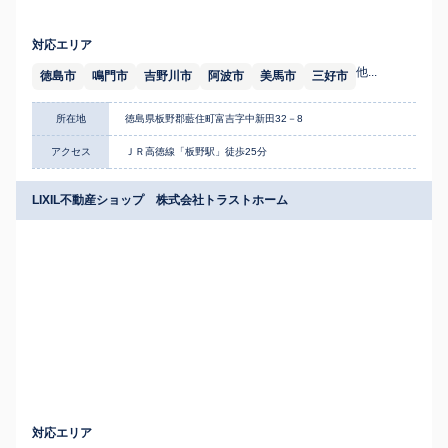
対応エリア
他...
徳島市
鳴門市
吉野川市
阿波市
美馬市
三好市
所在地
徳島県板野郡藍住町富吉字中新田32－8
アクセス
ＪＲ高徳線「板野駅」徒歩25分
LIXIL不動産ショップ 株式会社トラストホーム
対応エリア