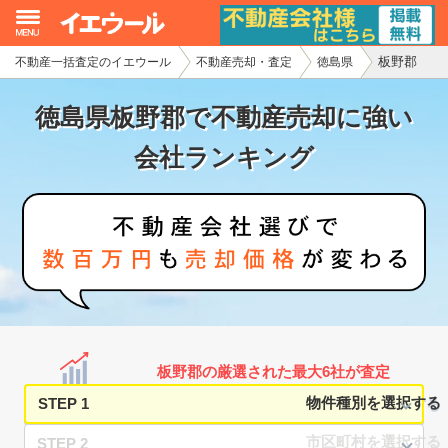
板野郡
不動産一括査定のイエウール
不動産売却・査定
徳島県
イエウール加盟希望の不動産会社様
徳島県板野郡で不動産売却に強い
初めての方へ
会社ランキング
不動産売却の流れ
不動産の売却・一括査定
家査定シミュレーター
お問い合わせ
板野郡の厳選された最大6社が査定
STEP 1
STEP 2