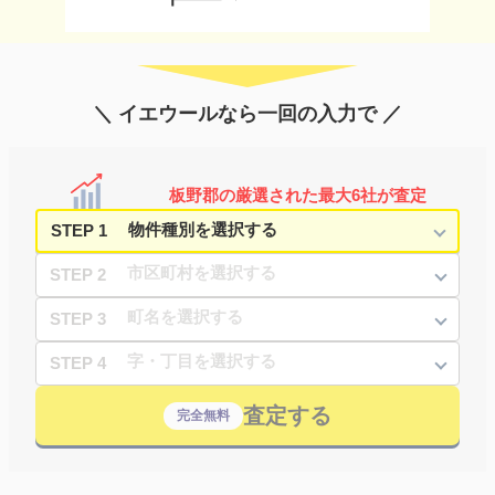
＼ イエウールなら一回の入力で ／
板野郡の厳選された最大6社が査定
STEP 1
STEP 2
STEP 3
STEP 4
査定する
完全無料