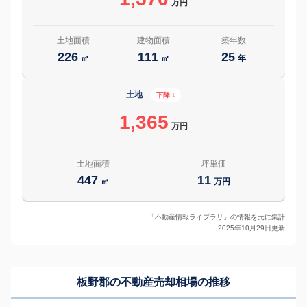
万円
土地面積
建物面積
築年数
226
111
25
㎡
㎡
年
土地
下降 ↓
1,365
万円
土地面積
坪単価
447
11
㎡
万円
「不動産情報ライブラリ」の情報を元に集計
2025年10月29日更新
板野郡の
不動産売却相場の推移