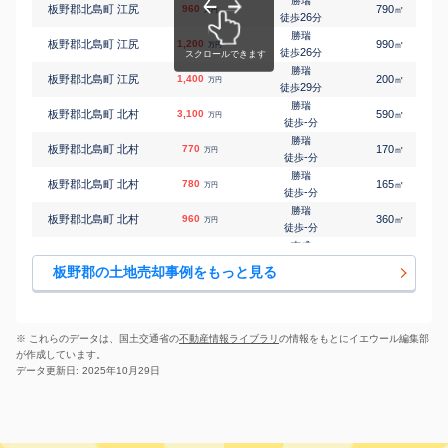
勝瑞
板野郡北島町 江尻
960
790
㎡
万円
吉成
26
徒歩
分
㎡
㎡
板野郡藍住町 徳命
4,400
200
90
万円
-
徒歩
分
勝瑞
板野郡北島町 江尻
1,200
990
㎡
万円
吉成
26
徒歩
分
㎡
㎡
板野郡藍住町 徳命
4,500
200
105
万円
-
徒歩
分
勝瑞
板野郡北島町 江尻
1,400
200
㎡
万円
板野
29
徒歩
分
㎡
㎡
板野郡藍住町 徳命
3,000
170
85
万円
-
徒歩
分
勝瑞
板野郡北島町 北村
3,100
590
㎡
万円
勝瑞
-
徒歩
分
㎡
㎡
板野郡藍住町 富吉
1,900
165
100
万円
-
徒歩
分
勝瑞
板野郡北島町 北村
770
170
㎡
万円
板野
-
徒歩
分
㎡
㎡
板野郡藍住町 富吉
2,400
135
100
万円
21
徒歩
分
勝瑞
板野郡北島町 北村
780
165
㎡
万円
阿波川端
-
徒歩
分
㎡
㎡
板野郡藍住町 富吉
3,200
190
95
万円
24
徒歩
分
勝瑞
板野郡北島町 北村
960
360
㎡
万円
吉成
-
徒歩
分
㎡
㎡
板野郡藍住町 東中富
3,600
190
100
万円
-
徒歩
分
吉成
板野郡北島町 鯛浜
5,300
1600
㎡
万円
板野
-
徒歩
分
㎡
㎡
板野郡藍住町 東中富
3,000
200
120
板野郡の土地売却事例をもっと見る
万円
-
徒歩
分
吉成
板野郡北島町 鯛浜
1,100
180
㎡
万円
板野
18
徒歩
分
㎡
㎡
板野郡板野町 大寺
2,300
165
-
万円
20
徒歩
分
吉成
板野郡北島町 鯛浜
1,100
165
㎡
万円
板野
19
徒歩
分
㎡
㎡
板野郡板野町 下庄
350
610
125
※ これらのデータは、国土交通省の
不動産情報ライブラリ
の情報をもとにイエウール編集部
万円
-
徒歩
分
勝瑞
が作成しています。
板野郡北島町 高房
1,200
250
㎡
万円
3
徒歩
分
データ更新日: 2025年10月29日
吉成
板野郡北島町 高房
1,200
170
㎡
万円
17
徒歩
分
板野郡北島町 太郎八
勝瑞
5,500
-
㎡
万円
須
-
徒歩
分