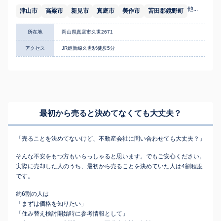
他...
津山市
高梁市
新見市
真庭市
美作市
苫田郡鏡野町
所在地
岡山県真庭市久世2671
アクセス
JR姫新線久世駅徒歩5分
最初から売ると決めてなくても
大丈夫？
「売ることを決めてないけど、不動産会社に問い合わせても大丈夫？」
そんな不安をもつ方もいらっしゃると思います。でもご安心ください。
実際に売却した人のうち、最初から売ることを決めていた人は4割程度
です。
約6割の人は
「まずは価格を知りたい」
「住み替え検討開始時に参考情報として」