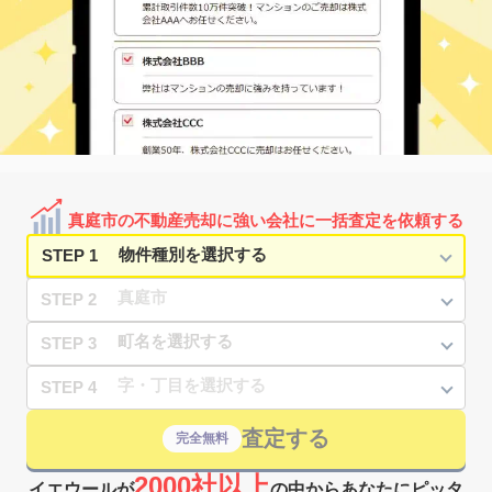
真庭市の不動産売却に強い会社に一括査定を依頼する
STEP 1
STEP 2
STEP 3
STEP 4
査定する
完全無料
2000社以上
イエウールが
の中からあなたにピッタ