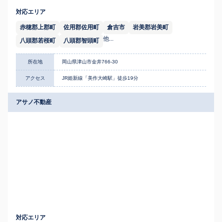
対応エリア
赤穂郡上郡町
佐用郡佐用町
倉吉市
岩美郡岩美町
他...
八頭郡若桜町
八頭郡智頭町
所在地
岡山県津山市金井766-30
アクセス
JR姫新線「美作大崎駅」徒歩19分
アサノ不動産
対応エリア