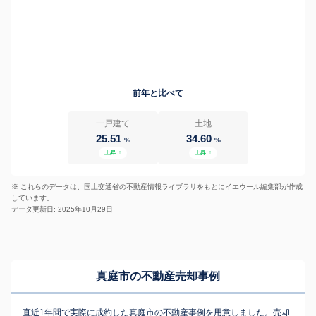
前年と比べて
一戸建て
土地
25.51
34.60
%
%
上昇
↑
上昇
↑
※ これらのデータは、国土交通省の
不動産情報ライブラリ
をもとにイエウール編集部が作成
しています。
データ更新日: 2025年10月29日
真庭市の不動産売却事例
直近1年間で実際に成約した真庭市の不動産事例を用意しました。売却