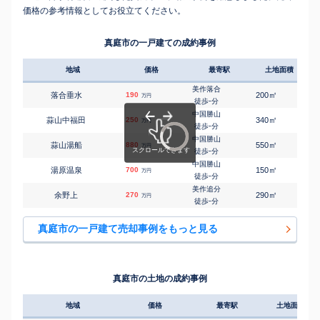
価格の参考情報としてお役立てください。
真庭市の一戸建ての成約事例
地域
価格
最寄駅
土地面積
延床
美作落合
㎡
㎡
落合垂水
190
200
150
万円
-
徒歩
分
中国勝山
㎡
㎡
蒜山中福田
250
340
65
万円
-
徒歩
分
中国勝山
㎡
㎡
蒜山湯船
880
550
150
万円
-
徒歩
分
中国勝山
㎡
㎡
湯原温泉
700
150
370
万円
-
徒歩
分
美作追分
㎡
㎡
余野上
270
290
70
万円
-
徒歩
分
真庭市の一戸建て売却事例をもっと見る
真庭市の土地の成約事例
地域
価格
最寄駅
土地面積