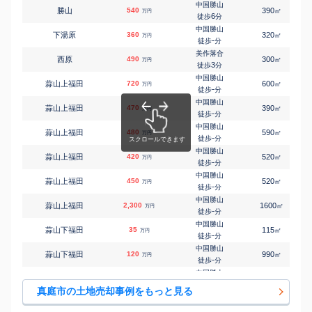
中国勝山
勝山
540
390
㎡
万円
6
徒歩
分
中国勝山
下湯原
360
320
㎡
万円
-
徒歩
分
美作落合
西原
490
300
㎡
万円
3
徒歩
分
中国勝山
蒜山上福田
720
600
㎡
万円
-
徒歩
分
中国勝山
蒜山上福田
470
390
㎡
万円
-
徒歩
分
中国勝山
蒜山上福田
480
590
㎡
万円
-
徒歩
分
中国勝山
蒜山上福田
420
520
㎡
万円
-
徒歩
分
中国勝山
蒜山上福田
450
520
㎡
万円
-
徒歩
分
中国勝山
蒜山上福田
2,300
1600
㎡
万円
-
徒歩
分
中国勝山
蒜山下福田
35
115
㎡
万円
-
徒歩
分
中国勝山
蒜山下福田
120
990
㎡
万円
-
徒歩
分
中国勝山
蒜山富掛田
63
260
㎡
万円
-
徒歩
分
真庭市の土地売却事例をもっと見る
中国勝山
蒜山西茅部
350
960
㎡
万円
-
徒歩
分