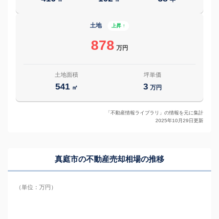
土地
上昇 ↑
878
万円
土地面積
坪単価
541
3
㎡
万円
「不動産情報ライブラリ」の情報を元に集計
2025年10月29日更新
真庭市の
不動産売却相場の推移
（単位：万円）