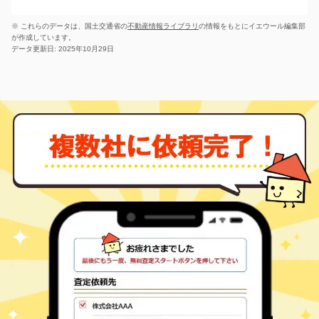
中国勝山
蒜山湯船
950
-
㎡
万円
-
徒歩
分
※ これらのデータは、国土交通省の
不動産情報ライブラリ
の情報をもとにイエウール編集部
月田
が作成しています。
若代
46
220
㎡
万円
-
徒歩
分
データ更新日: 2025年10月29日