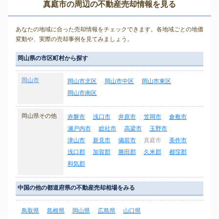
真庭市の周辺の不動産売却情報を見る
あなたの地域に合った売却情報をチェックできます。各地域ごとの地価
変動や、実際の売却事例を見てみましょう。
岡山県の市区町村から探す
岡山市
岡山市北区
岡山市中区
岡山市東区
岡山市南区
岡山県その他
赤磐市
浅口市
井原市
笠岡市
倉敷市
瀬戸内市
総社市
高梁市
玉野市
津山市
新見市
備前市
真庭市
美作市
浅口郡
加賀郡
勝田郡
久米郡
都窪郡
和気郡
中国の他の都道府県の不動産売却相場をみる
鳥取県
島根県
岡山県
広島県
山口県