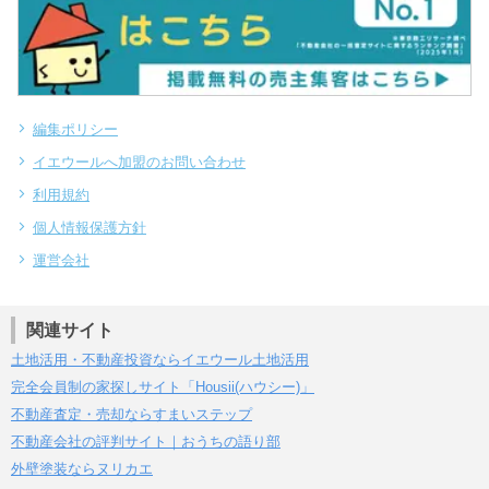
編集ポリシー
イエウールへ加盟のお問い合わせ
利用規約
個人情報保護方針
運営会社
関連サイト
土地活用・不動産投資ならイエウール土地活用
完全会員制の家探しサイト「Housii(ハウシー)」
不動産査定・売却ならすまいステップ
不動産会社の評判サイト｜おうちの語り部
外壁塗装ならヌリカエ