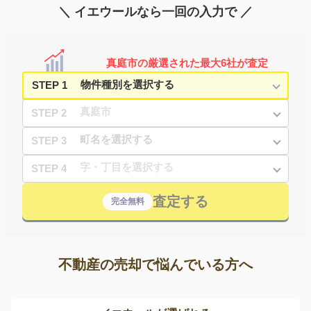
＼ イエウールなら一回の入力で ／
真庭市の厳選された最大6社が査定
STEP 1
STEP 2
STEP 3
STEP 4
査定する
完全無料
不動産の売却で悩んでいる方へ