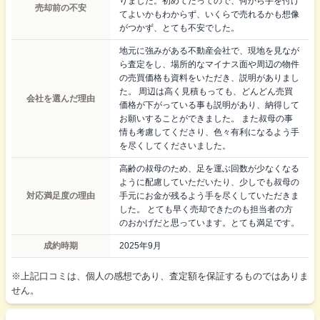
りました。初めてだってので、何から手を付け
売却前の不安
てよいかもわからず、いくらで売れるかも想像
がつかず、とても不安でした。
地元に強みがある不動産会社で、現地を見なが
ら査定をし、場所的なマイナス面や周辺の物件
の売買価格も資料をいただき、説明がありまし
た。 周辺は高く見積もっても、どんどん売買
会社を選んだ理由
価格が下がっている事も説明があり、納得して
お願いすることができました。 また叔母の事
情も考慮してくださり、色々有利になるよう手
を尽くしてくださいました。
高齢の叔母のため、足を運ぶ回数が少なくなる
ように配慮していただいたり、少しでも叔母の
対応満足度の理由
手元にお金が残るよう手を尽くしていただきま
した。 とても早く売却できたのも担当者の方
のおかげだと思っています。とても満足です。
成約時期
2025年9月
※上記口コミは、個人の感想であり、査定額を保証するものではありま
せん。