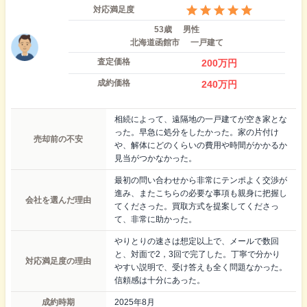
対応満足度
53歳
男性
北海道函館市
一戸建て
査定価格
200
万円
成約価格
240
万円
相続によって、遠隔地の一戸建てが空き家とな
った。早急に処分をしたかった。家の片付け
売却前の不安
や、解体にどのくらいの費用や時間がかかるか
見当がつかなかった。
最初の問い合わせから非常にテンポよく交渉が
進み、またこちらの必要な事項も親身に把握し
会社を選んだ理由
てくださった。買取方式を提案してくださっ
て、非常に助かった。
やりとりの速さは想定以上で、メールで数回
と、対面で2，3回で完了した。丁寧で分かり
対応満足度の理由
やすい説明で、受け答えも全く問題なかった。
信頼感は十分にあった。
成約時期
2025年8月