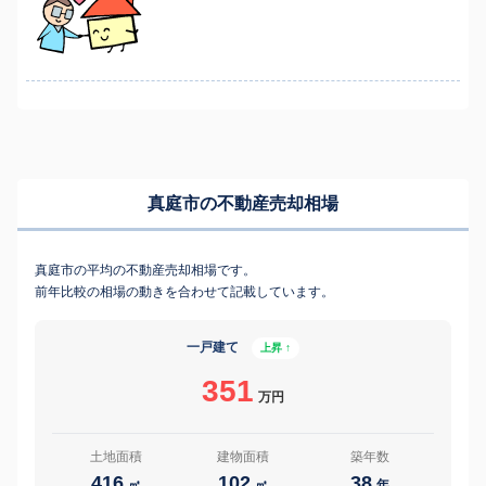
真庭市の不動産売却相場
真庭市の平均の不動産売却相場です。
前年比較の相場の動きを合わせて記載しています。
一戸建て
上昇 ↑
351
万円
土地面積
建物面積
築年数
416
102
38
㎡
㎡
年