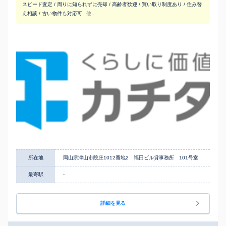
スピード査定 / 周りに知られずに売却 / 高齢者歓迎 / 買い取り制度あり / 住み替
え相談 / 古い物件も対応可
他...
所在地
岡山県津山市院庄1012番地2 福田ビル貸事務所 101号室
最寄駅
-
詳細を見る