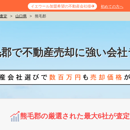
イエウール加盟希望の不動産会社様
初めての方へ
査定
>
山口県
>
熊毛郡
毛郡で不動産売却に強い会社
熊毛郡の厳選された最大6社が査定