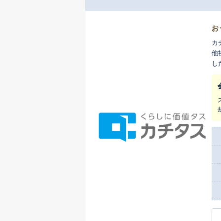
お
カ
他
し
ま