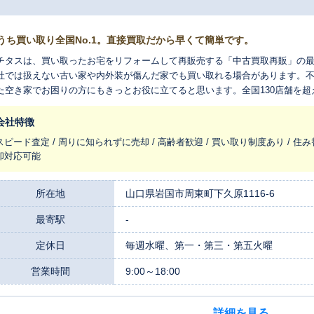
うち買い取り全国No.1。直接買取だから早くて簡単です。
チタスは、買い取ったお宅をリフォームして再販売する「中古買取再販」の
社では扱えない古い家や内外装が傷んだ家でも買い取れる場合があります。
た空き家でお困りの方にもきっとお役に立てると思います。全国130店舗を
れ変わらせ、長く住みつなぐお手伝いをさせてください。
会社特徴
スピード査定 / 周りに知られずに売却 / 高齢者歓迎 / 買い取り制度あり / 住み
却対応可能
所在地
山口県岩国市周東町下久原1116-6
最寄駅
-
定休日
毎週水曜、第一・第三・第五火曜
営業時間
9:00～18:00
詳細を見る