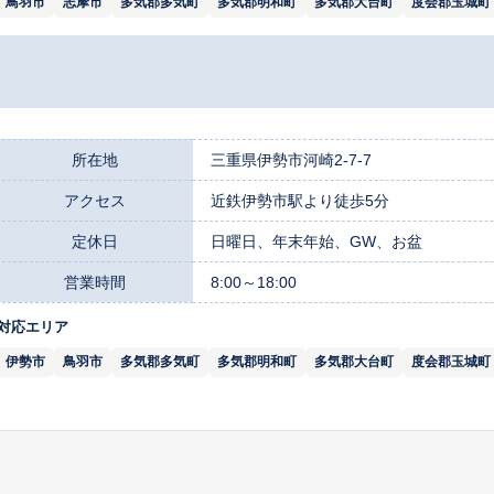
鳥羽市
志摩市
多気郡多気町
多気郡明和町
多気郡大台町
度会郡玉城町
所在地
三重県伊勢市河崎2-7-7
アクセス
近鉄伊勢市駅より徒歩5分
定休日
日曜日、年末年始、GW、お盆
営業時間
8:00～18:00
対応エリア
伊勢市
鳥羽市
多気郡多気町
多気郡明和町
多気郡大台町
度会郡玉城町