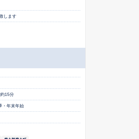
応致します
約15分
季・年末年始