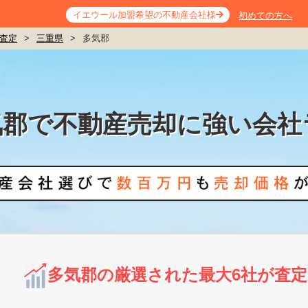
イエウール加盟希望の不動産会社様
初めての方へ
査定
>
三重県
>
多気郡
気郡で不動産売却に強い会社
多気郡の厳選された最大6社が査定