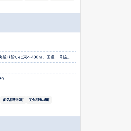
り沿いに東へ400ｍ。国道一号線...
30
多気郡明和町
度会郡玉城町