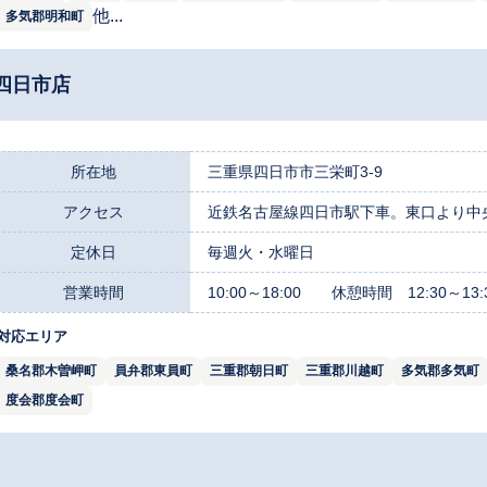
他...
多気郡明和町
四日市店
所在地
三重県四日市市三栄町3-9
アクセス
近鉄名古屋線四日市駅下車。東口より中央通
定休日
毎週火・水曜日
営業時間
10:00～18:00 休憩時間 12:30～13:
対応エリア
桑名郡木曽岬町
員弁郡東員町
三重郡朝日町
三重郡川越町
多気郡多気町
度会郡度会町