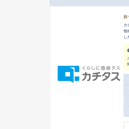
お
カ
他
し
ま