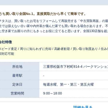
うち買い取り全国No.1。直接買取だから早くて簡単です。
チタスは、買い取ったお宅をリフォームして再販売する「中古買取再販」の
社では扱えない古い家や内外装が傷んだ家でも買い取れる場合があります。
た空き家でお困りの方にもきっとお役に立てると思います。全国130店舗を
れ変わらせ、長く住みつなぐお手伝いをさせてください。
会社特徴
スピード査定 / 周りに知られずに売却 / 高齢者歓迎 / 買い取り制度あり / 住み
却対応可能
所在地
三重県松阪市下村町814-4 パークマンショ
最寄駅
-
定休日
毎週水曜、第一・第三・第五火曜
営業時間
9:00～18:00
詳細を見る