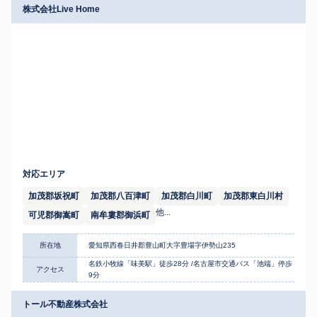
株式会社Live Home
対応エリア
加茂郡坂祝町
加茂郡八百津町
加茂郡白川町
加茂郡東白川村
他...
可児郡御嵩町
南牟婁郡御浜町
所在地
愛知県西春日井郡豊山町大字豊場字伊勢山235
名鉄小牧線「味美駅」徒歩28分 /名古屋市交通バス「池端」停歩
アクセス
9分
トール不動産株式会社