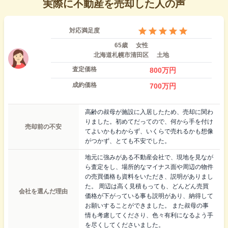
実際に不動産を売却した人の声
対応満足度
65歳
女性
北海道札幌市清田区
土地
査定価格
800
万円
成約価格
700
万円
高齢の叔母が施設に入居したため、売却に関わ
りました。初めてだってので、何から手を付け
売却前の不安
てよいかもわからず、いくらで売れるかも想像
がつかず、とても不安でした。
地元に強みがある不動産会社で、現地を見なが
ら査定をし、場所的なマイナス面や周辺の物件
の売買価格も資料をいただき、説明がありまし
た。 周辺は高く見積もっても、どんどん売買
会社を選んだ理由
価格が下がっている事も説明があり、納得して
お願いすることができました。 また叔母の事
情も考慮してくださり、色々有利になるよう手
を尽くしてくださいました。