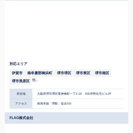
対応エリア
伊賀市
南牟婁郡御浜町
堺市堺区
堺市東区
堺市南区
他...
堺市美原区
所在地
大阪府堺市堺区竜神橋町一丁2-16 ISE伊勢住宅ビル2F
アクセス
南海本線「堺駅」徒歩3分
FLAG株式会社