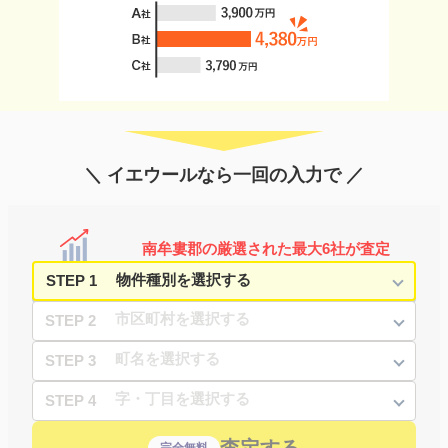
＼ イエウールなら一回の入力で ／
南牟婁郡の厳選された最大6社が査定
STEP 1
STEP 2
STEP 3
STEP 4
査定する
完全無料