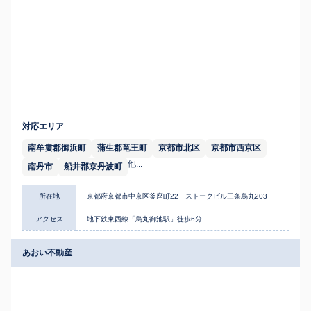
対応エリア
南牟婁郡御浜町
蒲生郡竜王町
京都市北区
京都市西京区
他...
南丹市
船井郡京丹波町
所在地
京都府京都市中京区釜座町22 ストークビル三条烏丸203
アクセス
地下鉄東西線「烏丸御池駅」徒歩6分
あおい不動産