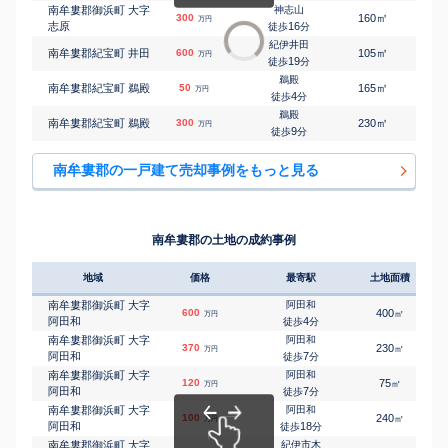
南牟婁郡御浜町 大字
神志山
㎡
㎡
300
160
100
万円
志原
16
徒歩
分
紀伊井田
㎡
㎡
南牟婁郡紀宝町 井田
600
105
70
万円
19
徒歩
分
鵜殿
㎡
㎡
南牟婁郡紀宝町 鵜殿
50
165
15
万円
4
徒歩
分
鵜殿
㎡
㎡
南牟婁郡紀宝町 鵜殿
300
230
120
万円
9
徒歩
分
南牟婁郡の一戸建て売却事例をもっと見る
南牟婁郡の土地の成約事例
地域
価格
最寄駅
土地面積
南牟婁郡御浜町 大字
阿田和
600
400
㎡
万円
阿田和
4
徒歩
分
南牟婁郡御浜町 大字
阿田和
370
230
㎡
万円
阿田和
7
徒歩
分
南牟婁郡御浜町 大字
阿田和
120
75
㎡
万円
阿田和
7
徒歩
分
南牟婁郡御浜町 大字
阿田和
100
240
㎡
万円
阿田和
18
徒歩
分
南牟婁郡御浜町 大字
紀伊市木