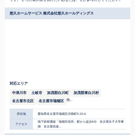
悠久ホームサービス 株式会社悠久ホールディングス
対応エリア
中津川市
土岐市
加茂郡白川町
加茂郡東白川村
他...
名古屋市北区
名古屋市瑞穂区
所在地
愛知県名古屋市瑞穂区汐路町3-10-4
地下鉄桜通線「瑞穂区役所」駅から徒歩6分 名古屋女子大学東
アクセス
側 名古屋高速...