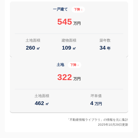
一戸建て
下降 ↓
545
万円
土地面積
建物面積
築年数
260
109
34
㎡
㎡
年
土地
下降 ↓
322
万円
土地面積
坪単価
462
4
㎡
万円
「不動産情報ライブラリ」の情報を元に集計
2025年10月29日更新