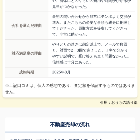
や、解体にどのくらいの費用や時間がかかるか
見当がつかなかった。
最初の問い合わせから非常にテンポよく交渉が
進み、またこちらの必要な事項も親身に把握し
会社を選んだ理由
てくださった。買取方式を提案してくださっ
て、非常に助かった。
やりとりの速さは想定以上で、メールで数回
と、対面で2，3回で完了した。丁寧で分かり
対応満足度の理由
やすい説明で、受け答えも全く問題なかった。
信頼感は十分にあった。
成約時期
2025年8月
※上記口コミは、個人の感想であり、査定額を保証するものではありま
せん。
引用：おうちの語り部
不動産売却の流れ