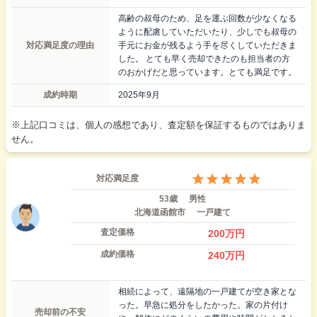
高齢の叔母のため、足を運ぶ回数が少なくなる
ように配慮していただいたり、少しでも叔母の
対応満足度の理由
手元にお金が残るよう手を尽くしていただきま
した。 とても早く売却できたのも担当者の方
のおかげだと思っています。とても満足です。
成約時期
2025年9月
※上記口コミは、個人の感想であり、査定額を保証するものではありま
せん。
対応満足度
53歳
男性
北海道函館市
一戸建て
査定価格
200
万円
成約価格
240
万円
相続によって、遠隔地の一戸建てが空き家とな
った。早急に処分をしたかった。家の片付け
売却前の不安