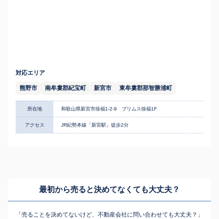
対応エリア
熊野市
南牟婁郡紀宝町
新宮市
東牟婁郡那智勝浦町
所在地
和歌山県新宮市徐福1-2-9 プリムス徐福1F
アクセス
JR紀勢本線「新宮駅」徒歩2分
最初から売ると決めてなくても
大丈夫？
「売ることを決めてないけど、不動産会社に問い合わせても大丈夫？」