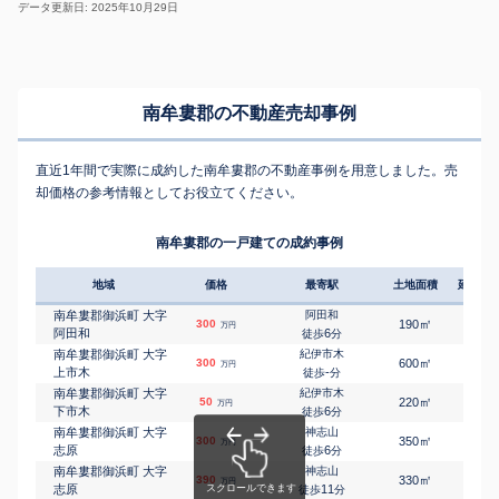
データ更新日: 2025年10月29日
南牟婁郡の不動産売却事例
直近1年間で実際に成約した南牟婁郡の不動産事例を用意しました。売
却価格の参考情報としてお役立てください。
南牟婁郡の一戸建ての成約事例
地域
価格
最寄駅
土地面積
延床面
南牟婁郡御浜町 大字
阿田和
㎡
㎡
300
190
135
万円
阿田和
6
徒歩
分
南牟婁郡御浜町 大字
紀伊市木
㎡
㎡
300
600
380
万円
上市木
-
徒歩
分
南牟婁郡御浜町 大字
紀伊市木
㎡
㎡
50
220
55
万円
下市木
6
徒歩
分
南牟婁郡御浜町 大字
神志山
㎡
㎡
300
350
35
万円
志原
6
徒歩
分
南牟婁郡御浜町 大字
神志山
㎡
㎡
390
330
105
万円
志原
11
徒歩
分