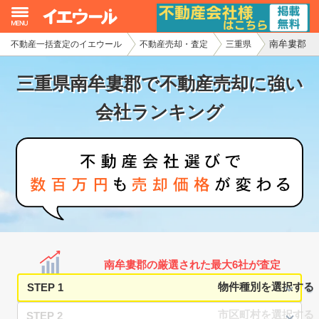
南牟婁郡
不動産一括査定のイエウール
不動産売却・査定
三重県
イエウール加盟希望の不動産会社様
三重県南牟婁郡で不動産売却に強い
初めての方へ
会社ランキング
不動産売却の流れ
不動産の売却・一括査定
家査定シミュレーター
お問い合わせ
南牟婁郡の厳選された最大6社が査定
STEP 1
STEP 2