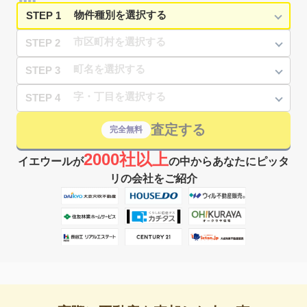
STEP 1
STEP 2
STEP 3
STEP 4
査定する
完全無料
2000社以上
イエウールが
の中からあなたにピッタ
リの会社をご紹介