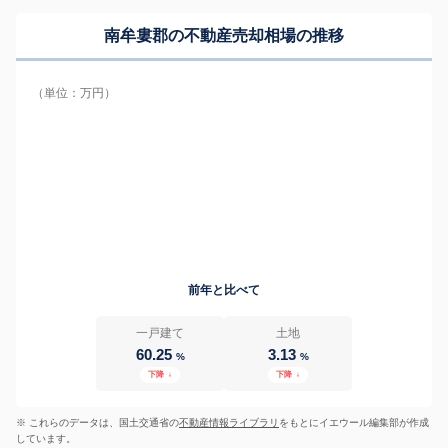
南牟婁郡の
不動産売却相場の推移
（単位：万円）
前年と比べて
一戸建て
土地
60.25
3.13
%
%
下降
↓
下降
↓
※ これらのデータは、国土交通省の
不動産情報ライブラリ
をもとにイエウール編集部が作成
しています。