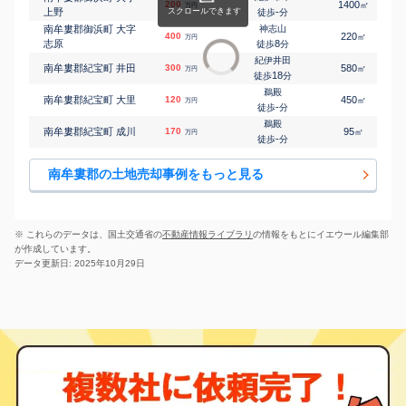
200
1400
㎡
万円
上野
-
徒歩
分
南牟婁郡御浜町 大字
神志山
400
220
㎡
万円
志原
8
徒歩
分
紀伊井田
南牟婁郡紀宝町 井田
300
580
㎡
万円
18
徒歩
分
鵜殿
南牟婁郡紀宝町 大里
120
450
㎡
万円
-
徒歩
分
鵜殿
南牟婁郡紀宝町 成川
170
95
㎡
万円
-
徒歩
分
南牟婁郡の土地売却事例をもっと見る
※ これらのデータは、国土交通省の
不動産情報ライブラリ
の情報をもとにイエウール編集部
が作成しています。
データ更新日: 2025年10月29日