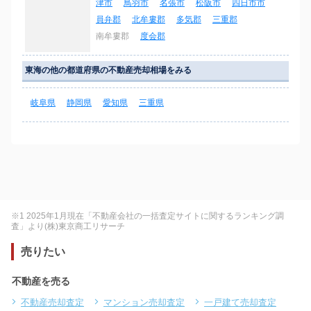
津市
鳥羽市
名張市
松阪市
四日市市
員弁郡
北牟婁郡
多気郡
三重郡
南牟婁郡
度会郡
東海の他の都道府県の不動産売却相場をみる
岐阜県
静岡県
愛知県
三重県
※1 2025年1月現在「不動産会社の一括査定サイトに関するランキング調
査」より(株)東京商工リサーチ
売りたい
不動産を売る
不動産売却査定
マンション売却査定
一戸建て売却査定