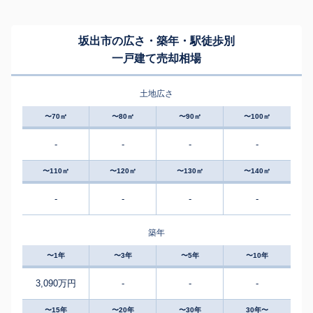
坂出市の広さ・築年・駅徒歩別
一戸建て売却相場
土地広さ
〜70㎡
〜80㎡
〜90㎡
〜100㎡
-
-
-
-
〜110㎡
〜120㎡
〜130㎡
〜140㎡
-
-
-
-
築年
〜1年
〜3年
〜5年
〜10年
3,090万円
-
-
-
〜15年
〜20年
〜30年
30年〜