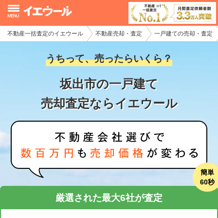
不動産一括査定のイエウール
不動産売却・査定
一戸建ての売却・査定
イエウール加盟希望の不動産会社様
うちって、売ったらいくら？
初めての方へ
坂出市の一戸建て
不動産売却の流れ
売却査定ならイエウール
不動産の売却・一括査定
家査定シミュレーター
お問い合わせ
簡単
60秒
厳選された最大6社が査定