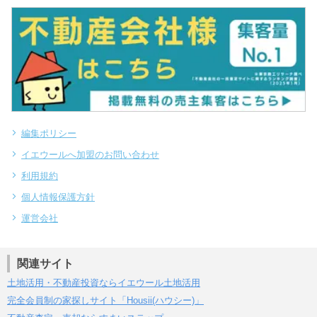
編集ポリシー
イエウールへ加盟のお問い合わせ
利用規約
個人情報保護方針
運営会社
関連サイト
土地活用・不動産投資ならイエウール土地活用
完全会員制の家探しサイト「Housii(ハウシー)」