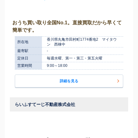
おうち買い取り全国No.1。直接買取だから早くて
簡単です。
香川県丸亀市田村町1774番地2 マイタウ
所在地
ン 西棟中
最寄駅
-
定休日
毎週水曜、第一・第三・第五火曜
営業時間
9:00～18:00
詳細を見る
らいふすてーじ不動産株式会社