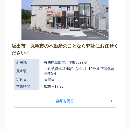
坂出市・丸亀市の不動産のことなら弊社にお任せく
ださい！
所在地
香川県坂出市川津町3829-2
ＪＲ予讃線/坂出駅 【バス】 10分 山正電化前
最寄駅
停歩5分
定休日
日曜日
営業時間
8:30～17:30
詳細を見る