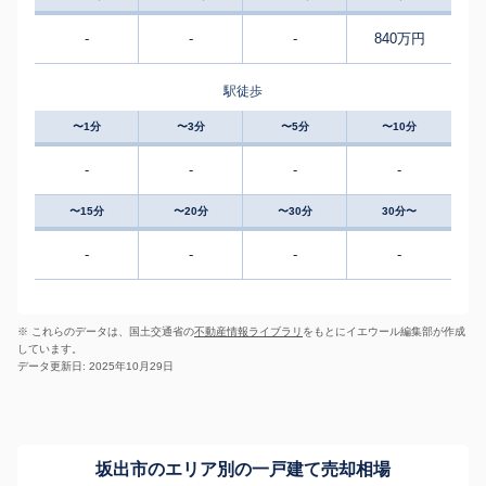
-
-
-
840万円
駅徒歩
〜1分
〜3分
〜5分
〜10分
-
-
-
-
〜15分
〜20分
〜30分
30分〜
-
-
-
-
※ これらのデータは、国土交通省の
不動産情報ライブラリ
をもとにイエウール編集部が作成
しています。
データ更新日: 2025年10月29日
坂出市のエリア別の一戸建て売却相場