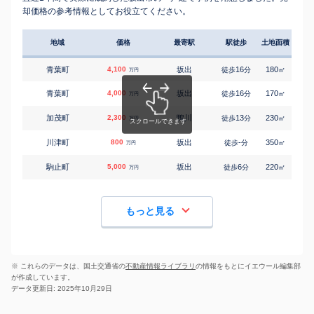
却価格の参考情報としてお役立てください。
地域
価格
最寄駅
駅徒歩
土地面積
延床
青葉町
4,100
坂出
16
180
100
徒歩
分
㎡
万円
青葉町
4,000
坂出
16
170
100
徒歩
分
㎡
万円
加茂町
2,300
鴨川
13
230
130
徒歩
分
㎡
万円
川津町
800
坂出
-
350
170
徒歩
分
㎡
万円
駒止町
5,000
坂出
6
220
120
徒歩
分
㎡
万円
もっと見る
※ これらのデータは、国土交通省の
不動産情報ライブラリ
の情報をもとにイエウール編集部
が作成しています。
データ更新日: 2025年10月29日