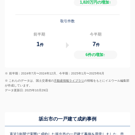
1,820万円の増加↑
取引件数
前半期
今半期
1
7
件
件
6件の増加↑
※
前半期：2024年7月〜2024年12月、今半期：2025年1月〜2025年6月
※ これらのデータは、国土交通省の
不動産情報ライブラリ
の情報をもとにイエウール編集部
が作成しています。
データ更新日: 2025年10月29日
坂出市の一戸建て成約事例
直近1年間で実際に成約した坂出市の一戸建て事例を用意しました。売