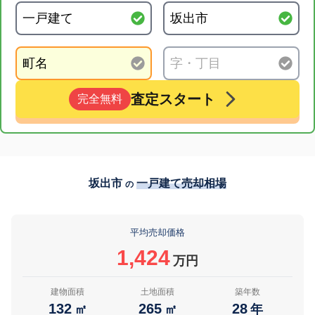
査定スタート
完全無料
坂出市
一戸建て売却相場
の
平均売却価格
1,424
万円
建物面積
土地面積
築年数
132
265
28
㎡
㎡
年