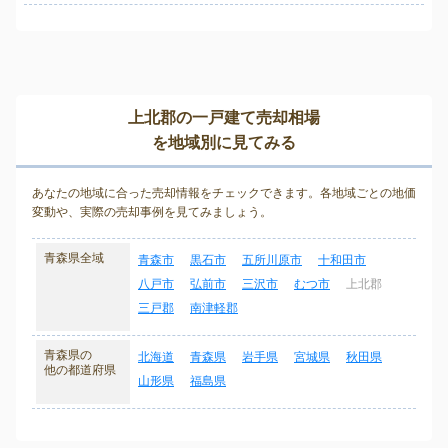
上北郡の一戸建て売却相場
を地域別に見てみる
あなたの地域に合った売却情報をチェックできます。各地域ごとの地価
変動や、実際の売却事例を見てみましょう。
青森県全域
青森市
黒石市
五所川原市
十和田市
八戸市
弘前市
三沢市
むつ市
上北郡
三戸郡
南津軽郡
青森県の
北海道
青森県
岩手県
宮城県
秋田県
他の都道府県
山形県
福島県