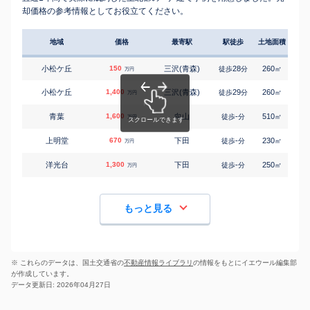
却価格の参考情報としてお役立てください。
地域
価格
最寄駅
駅徒歩
土地面積
延床
小松ケ丘
150
三沢(青森)
28
260
115
徒歩
分
㎡
万円
小松ケ丘
1,400
三沢(青森)
29
260
115
徒歩
分
㎡
万円
青葉
1,600
向山
-
510
140
徒歩
分
㎡
万円
上明堂
670
下田
-
230
145
徒歩
分
㎡
万円
洋光台
1,300
下田
-
250
95
徒歩
分
㎡
万円
もっと見る
※ これらのデータは、国土交通省の
不動産情報ライブラリ
の情報をもとにイエウール編集部
が作成しています。
データ更新日: 2026年04月27日