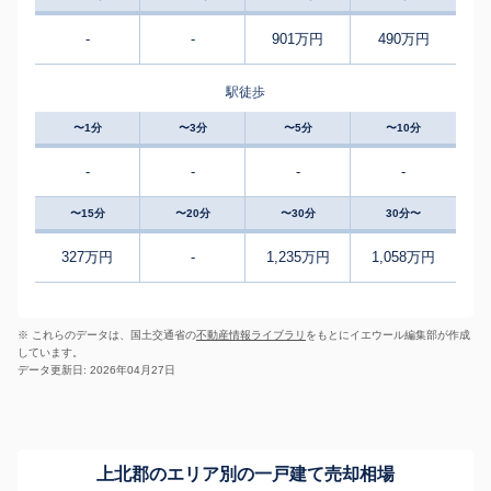
-
-
901万円
490万円
駅徒歩
〜1分
〜3分
〜5分
〜10分
-
-
-
-
〜15分
〜20分
〜30分
30分〜
327万円
-
1,235万円
1,058万円
※ これらのデータは、国土交通省の
不動産情報ライブラリ
をもとにイエウール編集部が作成
しています。
データ更新日: 2026年04月27日
上北郡のエリア別の一戸建て売却相場