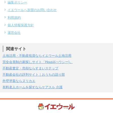
編集ポリシー
イエウールへ加盟のお問い合わせ
利用規約
個人情報保護方針
運営会社
関連サイト
土地活用・不動産投資ならイエウール土地活用
完全会員制の家探しサイト「Housii(ハウシー)」
不動産査定・売却ならすまいステップ
不動産会社の評判サイト｜おうちの語り部
外壁塗装ならヌリカエ
有料老人ホームを探すならケアスル 介護