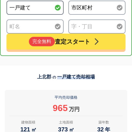
査定スタート
完全無料
上北郡
一戸建て売却相場
の
平均売却価格
965
万円
建物面積
土地面積
築年数
121
373
32
㎡
㎡
年