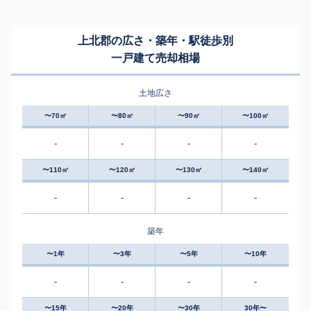
上北郡の広さ・築年・駅徒歩別
一戸建て売却相場
土地広さ
〜70㎡
〜80㎡
〜90㎡
〜100㎡
-
-
-
-
〜110㎡
〜120㎡
〜130㎡
〜140㎡
-
-
-
-
築年
〜1年
〜3年
〜5年
〜10年
-
-
-
-
〜15年
〜20年
〜30年
30年〜