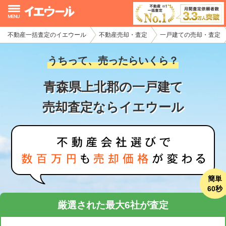
不動産一括査定のイエウール
不動産売却・査定
一戸建ての売却・査定
イエウール加盟希望の不動産会社様
うちって、売ったらいくら？
初めての方へ
青森県上北郡の一戸建て
不動産売却の流れ
売却査定ならイエウール
不動産の売却・一括査定
家査定シミュレーター
お問い合わせ
簡単
60秒
厳選された最大6社が査定