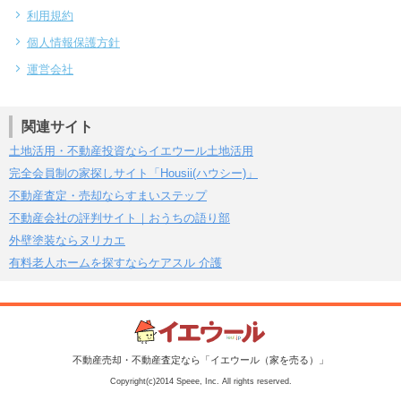
利用規約
個人情報保護方針
運営会社
関連サイト
土地活用・不動産投資ならイエウール土地活用
完全会員制の家探しサイト「Housii(ハウシー)」
不動産査定・売却ならすまいステップ
不動産会社の評判サイト｜おうちの語り部
外壁塗装ならヌリカエ
有料老人ホームを探すならケアスル 介護
不動産売却・不動産査定なら「イエウール（家を売る）」
Copyright(c)2014 Speee, Inc. All rights reserved.