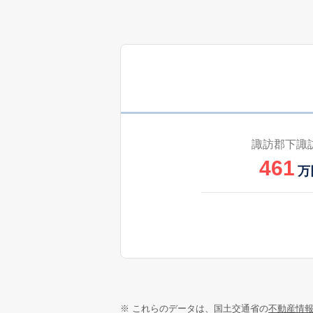
諏訪郡下諏
461
万
※ これらのデータは、国土交通省の
不動産情