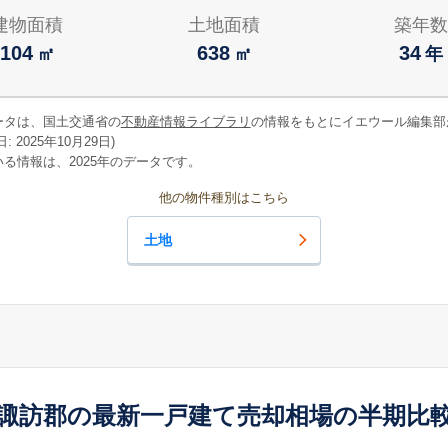
建物面積
土地面積
築年数
104
638
34
㎡
㎡
年
ータは、国土交通省の
不動産情報ライブラリ
の情報をもとにイエウール編集部
 2025年10月29日)
る情報は、2025年のデータです。
他の物件種別はこちら
土地
諏訪郡の最新一戸建て売却相場の半期比