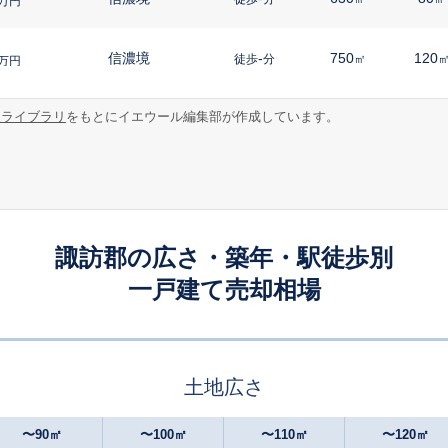
万円
信濃境
-
750
120
徒歩
分
㎡
万円
報ライブラリ
をもとにイエウール編集部が作成しています。
信濃境
15
1300
230
徒歩
分
㎡
万円
富士見
-
310
105
徒歩
分
㎡
万円
富士見
-
1300
125
徒歩
分
㎡
円
諏訪郡の広さ・築年・駅徒歩別
一戸建て売却相場
富士見
-
880
85
徒歩
分
㎡
㎡
万円
すずらんの里
18
240
70
徒歩
分
㎡
㎡
円
土地広さ
〜90㎡
〜100㎡
〜110㎡
〜120㎡