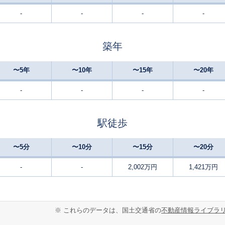
-
-
-
-
築年
〜5年
〜10年
〜15年
〜20年
-
-
-
-
駅徒歩
〜5分
〜10分
〜15分
〜20分
-
-
2,002万円
1,421万円
※ これらのデータは、国土交通省の
不動産情報ライブラ