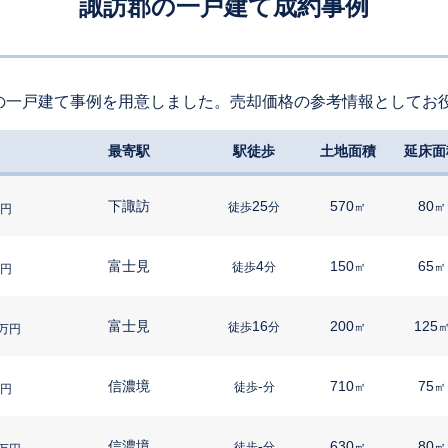
諏訪郡の一戸建て成約事例
の一戸建て事例を用意しました。売却価格の参考情報としてお
最寄駅
駅徒歩
土地面積
延床面
下諏訪
25
570
80
徒歩
分
㎡
㎡
円
富士見
4
150
65
徒歩
分
㎡
㎡
円
富士見
16
200
125
徒歩
分
㎡
万円
信濃境
-
710
75
徒歩
分
㎡
㎡
円
信濃境
-
630
80
徒歩
分
㎡
㎡