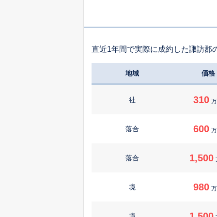
直近1年間で実際に成約した諏訪郡
地域
価格
310
社
万
600
落合
万
1,500
落合
980
境
万
1,500
境