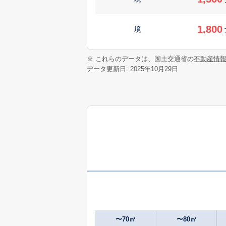
1,800
境
4,000
※ これらのデータは、国土交通省の
不動産情
境
データ更新日: 2025年10月29日
1,700
立沢
720
立沢
万
1,200
立沢
480
富士見
万
〜70㎡
〜80㎡