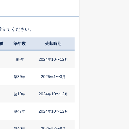
役立てください。
積
築年数
売却時期
-
2024
10〜12
築
年
年
月
39
2025
1〜3
築
年
年
月
19
2024
10〜12
㎡
築
年
年
月
47
2024
10〜12
築
年
年
月
40
2025
7〜9
築
年
年
月