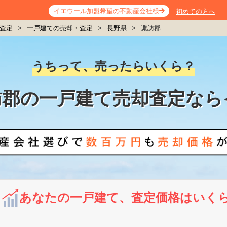
イエウール加盟希望の不動産会社様
初めての方へ
査定
>
一戸建ての売却・査定
>
長野県
>
諏訪郡
うちって、売ったらいくら？
訪郡の一戸建て売却査定なら
あなたの一戸建て、査定価格はいく