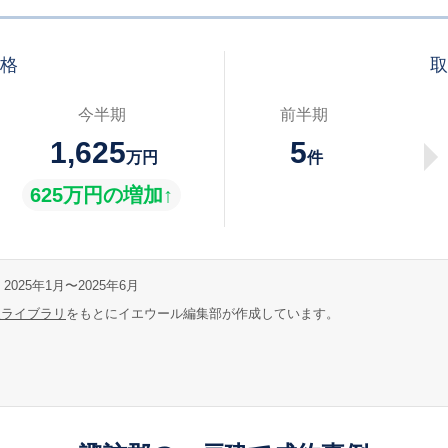
価格
取
今半期
前半期
1,625
5
万円
件
625万円の増加↑
2025年1月〜2025年6月
報ライブラリ
をもとにイエウール編集部が作成しています。