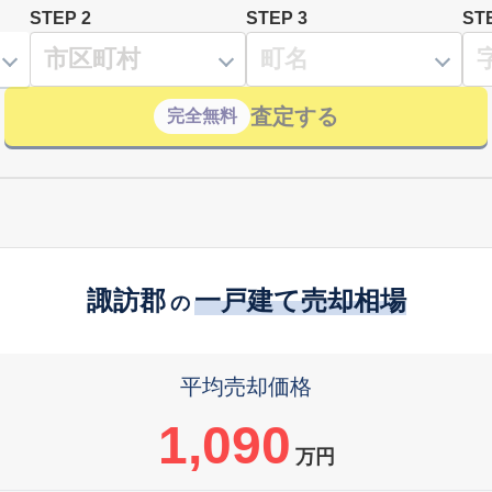
STEP 2
STEP 3
ST
査定する
完全無料
諏訪郡
一戸建て売却相場
の
平均売却価格
1,090
万円