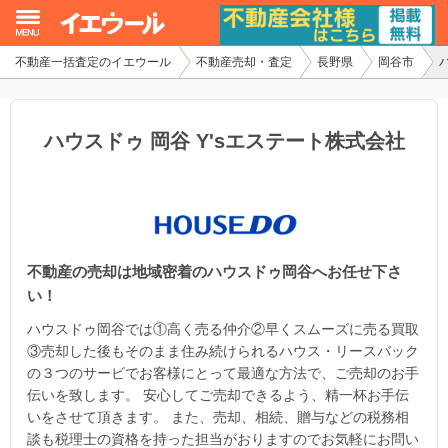
不動産一括査定のイエウール
不動産売却・査定
長野県
岡谷市
イエウール加盟希望の不動産会社様
初めての方へ
ハウスドゥ 岡谷 Y'sエステート株式会社
不動産売却の流れ
不動産の売却・一括査定
不動産の売却は地域密着のハウスドゥ岡谷へお任せ下さ
家査定シミュレーター
い！
お問い合わせ
ハウスドゥ岡谷では①高く売る仲介②早くスムーズに売る買取
③売却した後もそのまま住み続けられるハウス・リースバック
の３つのサービでお客様にとって最適な方法で、ご売却のお手
伝いを致します。 安心してご売却できるよう、精一杯お手伝
いをさせて頂きます。 また、売却、相続、贈与などの税務相
談も税理士の資格を持った担当がおりますのでお気軽にお問い