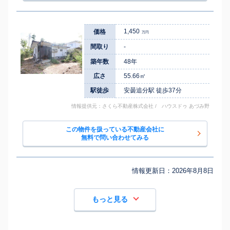
1,450
価格
万円
間取り
-
築年数
48年
広さ
55.66㎡
駅徒歩
安曇追分駅 徒歩37分
情報提供元：さくら不動産株式会社 / ハウスドゥ あづみ野
この物件を扱っている不動産会社に
無料で問い合わせてみる
情報更新日：
2026年8月8日
もっと見る