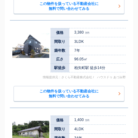
この物件を扱っている不動産会社に
無料で問い合わせてみる
3,380
価格
万円
間取り
3LDK
築年数
7年
広さ
96.05㎡
駅徒歩
柏矢町駅 徒歩14分
情報提供元：さくら不動産株式会社 / ハウスドゥ あづみ野
この物件を扱っている不動産会社に
無料で問い合わせてみる
1,400
価格
万円
間取り
4LDK
築年数
34年