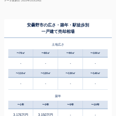
データ更新日: 2025年10月29日
安曇野市の広さ・築年・駅徒歩別
一戸建て売却相場
土地広さ
〜70㎡
〜80㎡
〜90㎡
〜100㎡
-
-
-
-
〜110㎡
〜120㎡
〜130㎡
〜140㎡
-
-
-
-
築年
〜1年
〜3年
〜5年
〜10年
3,176万円
3,150万円
-
-