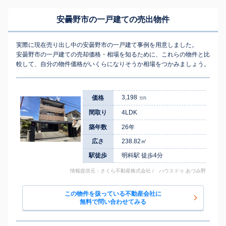
安曇野市の一戸建ての売出物件
実際に現在売り出し中の安曇野市の一戸建て事例を用意しました。
安曇野市の一戸建ての売却価格・相場を知るために、これらの物件と比
較して、自分の物件価格がいくらになりそうか相場をつかみましょう。
3,198
価格
万円
間取り
4LDK
築年数
26年
広さ
238.82㎡
駅徒歩
明科駅 徒歩4分
情報提供元：さくら不動産株式会社 / ハウスドゥ あづみ野
この物件を扱っている不動産会社に
無料で問い合わせてみる