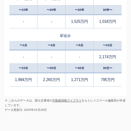
〜15年
〜20年
〜30年
30年〜
-
-
1,525万円
1,018万円
駅徒歩
〜1分
〜3分
〜5分
〜10分
-
-
-
2,174万円
〜15分
〜20分
〜30分
30分〜
1,994万円
2,265万円
1,271万円
795万円
※ これらのデータは、国土交通省の
不動産情報ライブラリ
をもとにイエウール編集部が作成
しています。
データ更新日: 2025年10月29日