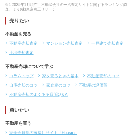
※1 2025年1月現在「不動産会社の一括査定サイトに関するランキング調
査」より(株)東京商工リサーチ
売りたい
不動産を売る
不動産売却査定
マンション売却査定
一戸建て売却査定
土地売却査定
不動産売却について学ぶ
コラムトップ
家を売るときの基本
不動産売却のコツ
自宅売却のコツ
家査定のコツ
不動産の評価額
不動産売却のよくある質問Q＆A
買いたい
不動産を買う
完全会員制の家探しサイト「Housii」