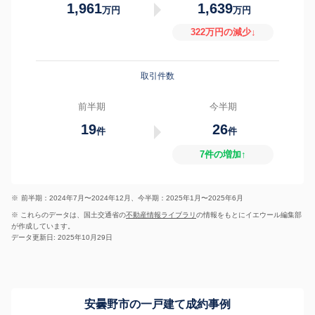
1,961
1,639
万円
万円
322万円の減少↓
取引件数
前半期
今半期
19
26
件
件
7件の増加↑
※
前半期：2024年7月〜2024年12月、今半期：2025年1月〜2025年6月
※ これらのデータは、国土交通省の
不動産情報ライブラリ
の情報をもとにイエウール編集部
が作成しています。
データ更新日: 2025年10月29日
安曇野市の一戸建て成約事例