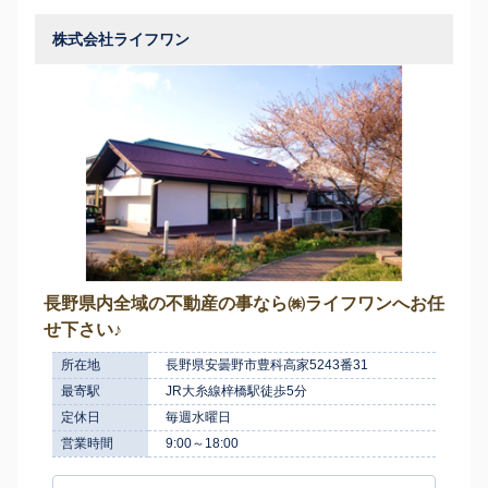
株式会社ライフワン
長野県内全域の不動産の事なら㈱ライフワンへお任
せ下さい♪
所在地
長野県安曇野市豊科高家5243番31
最寄駅
JR大糸線梓橋駅徒歩5分
定休日
毎週水曜日
営業時間
9:00～18:00