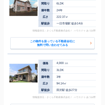
間取り
6LDK
築年数
24年
広さ
222.37㎡
駅徒歩
一日市場駅 徒歩14分
情報提供元：さくら不動産株式会社 / ハウスドゥ あづみ野
この物件を扱っている不動産会社に
無料で問い合わせてみる
4,000
価格
万円
間取り
3LDK
築年数
3年
広さ
94.14㎡
駅徒歩
田沢駅 徒歩27分
情報提供元：さくら不動産株式会社 / ハウスドゥ あづみ野