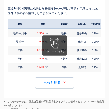
直近1年間で実際に成約した安曇野市の一戸建て事例を用意しました。
売却価格の参考情報としてお役立てください。
地域
価格
最寄駅
駅徒歩
土地面積
延床
明科中川手
1,500
明科
20
290
120
徒歩
分
㎡
万円
明科光
2,000
明科
-
390
150
徒歩
分
㎡
万円
豊科
3,100
中萱
16
190
110
徒歩
分
㎡
万円
豊科
1,900
南豊科
12
420
55
徒歩
分
㎡
万円
豊科
1,500
豊科
8
115
145
徒歩
分
㎡
万円
もっと見る
※ これらのデータは、国土交通省の
不動産情報ライブラリ
の情報をもとにイエウール編集部
が作成しています。