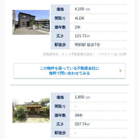
4,100
価格
万円
間取り
4LDK
築年数
2年
広さ
121.72㎡
駅徒歩
明科駅 徒歩7分
情報提供元：さくら不動産株式会社 / ハウスドゥ あづみ野
この物件を扱っている不動産会社に
無料で問い合わせてみる
1,850
価格
万円
間取り
-
築年数
39年
広さ
207.74㎡
駅徒歩
-