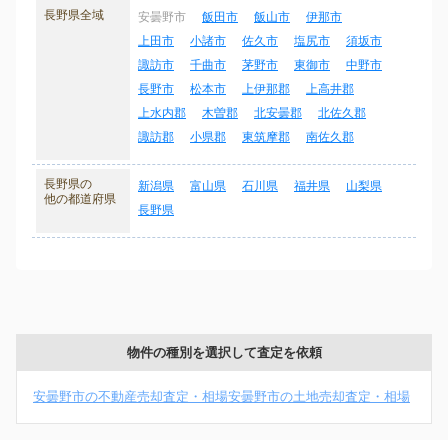
長野県全域
安曇野市
飯田市
飯山市
伊那市
上田市
小諸市
佐久市
塩尻市
須坂市
諏訪市
千曲市
茅野市
東御市
中野市
長野市
松本市
上伊那郡
上高井郡
上水内郡
木曽郡
北安曇郡
北佐久郡
諏訪郡
小県郡
東筑摩郡
南佐久郡
長野県の
新潟県
富山県
石川県
福井県
山梨県
他の都道府県
長野県
物件の種別を選択して査定を依頼
安曇野市の不動産売却査定・相場
安曇野市の土地売却査定・相場