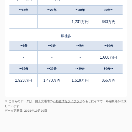
〜15年
〜20年
〜30年
30年〜
-
-
1,231万円
680万円
駅徒歩
〜1分
〜3分
〜5分
〜10分
-
-
-
1,608万円
〜15分
〜20分
〜30分
30分〜
1,923万円
1,470万円
1,519万円
856万円
※ これらのデータは、国土交通省の
不動産情報ライブラリ
をもとにイエウール編集部が作成
しています。
データ更新日: 2025年10月29日