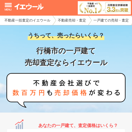
不動産一括査定のイエウール
不動産売却・査定
一戸建ての売却・査定
イエウール加盟希望の不動産会社様
うちって、売ったらいくら？
初めての方へ
行橋市の一戸建て
不動産売却の流れ
売却査定ならイエウール
不動産の売却・一括査定
家査定シミュレーター
お問い合わせ
あなたの一戸建て、査定価格はいくら？