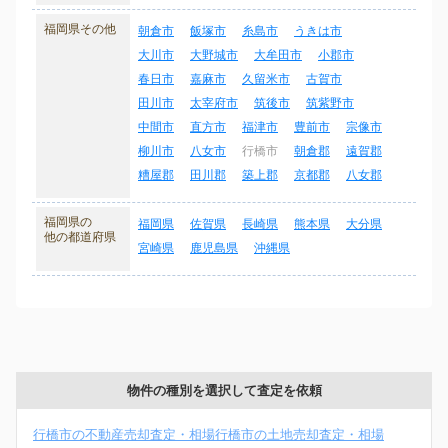
福岡県その他
朝倉市
飯塚市
糸島市
うきは市
大川市
大野城市
大牟田市
小郡市
春日市
嘉麻市
久留米市
古賀市
田川市
太宰府市
筑後市
筑紫野市
中間市
直方市
福津市
豊前市
宗像市
柳川市
八女市
行橋市
朝倉郡
遠賀郡
糟屋郡
田川郡
築上郡
京都郡
八女郡
福岡県の
福岡県
佐賀県
長崎県
熊本県
大分県
他の都道府県
宮崎県
鹿児島県
沖縄県
物件の種別を選択して査定を依頼
行橋市の不動産売却査定・相場
行橋市の土地売却査定・相場