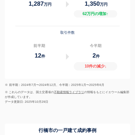
1,287
1,350
万円
万円
62万円の増加↑
取引件数
前半期
今半期
12
2
件
件
10件の減少↓
※
前半期：2024年7月〜2024年12月、今半期：2025年1月〜2025年6月
※ これらのデータは、国土交通省の
不動産情報ライブラリ
の情報をもとにイエウール編集部
が作成しています。
データ更新日: 2025年10月29日
行橋市の一戸建て成約事例