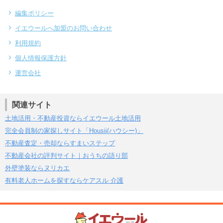
編集ポリシー
イエウールへ加盟のお問い合わせ
利用規約
個人情報保護方針
運営会社
関連サイト
土地活用・不動産投資ならイエウール土地活用
完全会員制の家探しサイト「Housii(ハウシー)」
不動産査定・売却ならすまいステップ
不動産会社の評判サイト｜おうちの語り部
外壁塗装ならヌリカエ
有料老人ホームを探すならケアスル 介護