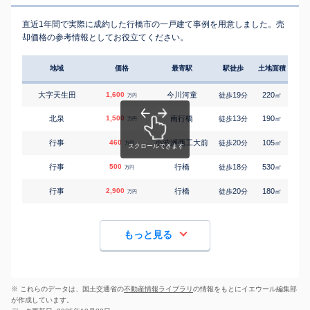
直近1年間で実際に成約した行橋市の一戸建て事例を用意しました。売
却価格の参考情報としてお役立てください。
地域
価格
最寄駅
駅徒歩
土地面積
延床
大字天生田
1,600
今川河童
19
220
100
徒歩
分
㎡
万円
北泉
1,500
南行橋
13
190
95
徒歩
分
㎡
万円
行事
460
小波瀬西工大前
20
105
105
徒歩
分
㎡
万円
行事
500
行橋
18
530
125
徒歩
分
㎡
万円
行事
2,900
行橋
20
180
115
徒歩
分
㎡
万円
もっと見る
※ これらのデータは、国土交通省の
不動産情報ライブラリ
の情報をもとにイエウール編集部
が作成しています。