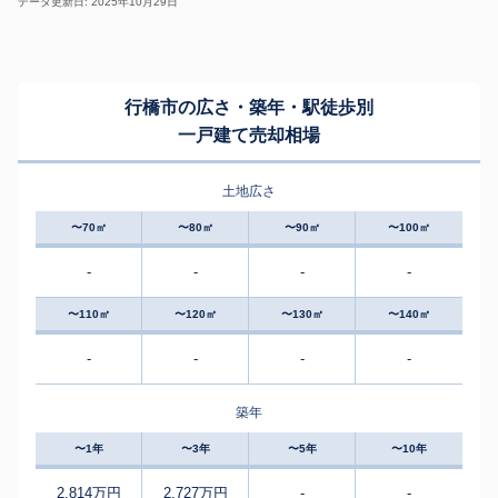
データ更新日: 2025年10月29日
行橋市の広さ・築年・駅徒歩別
一戸建て売却相場
土地広さ
〜70㎡
〜80㎡
〜90㎡
〜100㎡
-
-
-
-
〜110㎡
〜120㎡
〜130㎡
〜140㎡
-
-
-
-
築年
〜1年
〜3年
〜5年
〜10年
2,814万円
2,727万円
-
-