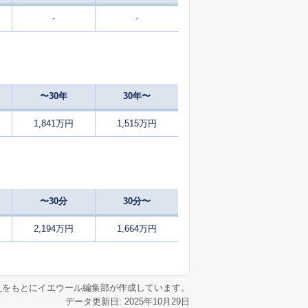
-
-
12
2025
4〜6
㎡
築
年
年
月
-
2025
7〜9
㎡
築
年
年
月
〜30年
30年〜
-
2025
4〜6
㎡
築
年
年
月
1,841万円
1,515万円
-
2025
4〜6
㎡
築
年
年
月
-
2025
10〜12
㎡
築
年
年
月
〜30分
30分〜
16
2025
1〜3
㎡
築
年
年
月
2,194万円
1,664万円
-
2025
1〜3
㎡
築
年
年
月
リ
をもとにイエウール編集部が作成しています。
データ更新日: 2025年10月29日