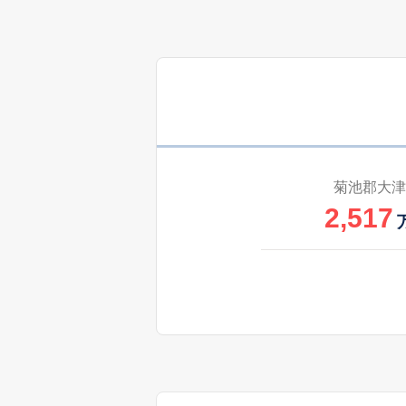
3,000
大字津久礼
3,300
大字津久礼
3,900
花立
2,000
大字原水
菊池郡大津
2,517
3,100
光の森
4,200
光の森