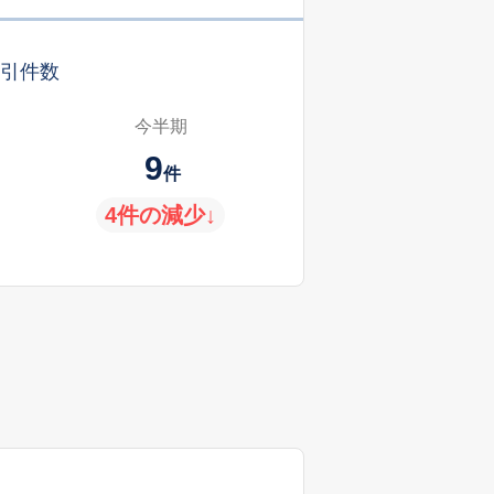
引件数
今半期
9
件
4件の減少↓