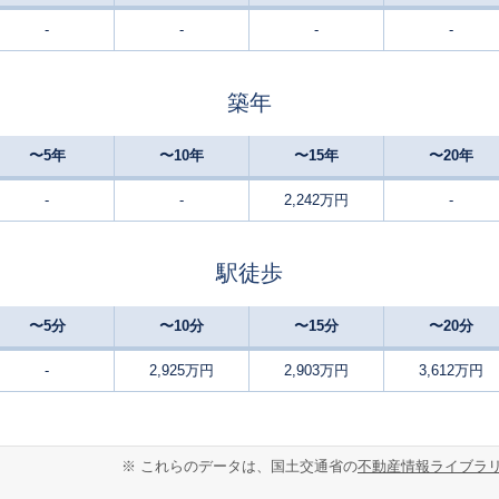
-
-
-
-
肥後大津
-
230
110
徒歩
分
㎡
万円
築年
肥後大津
15
175
110
徒歩
分
㎡
万円
〜5年
〜10年
〜15年
〜20年
肥後大津
20
200
110
徒歩
分
㎡
万円
-
-
2,242万円
-
須屋
20
210
155
徒歩
分
㎡
万円
駅徒歩
光の森
14
330
125
徒歩
分
㎡
万円
〜5分
〜10分
〜15分
〜20分
三里木
9
165
120
徒歩
分
㎡
-
2,925万円
2,903万円
3,612万円
万円
三里木
13
195
135
徒歩
分
㎡
円
※ これらのデータは、国土交通省の
不動産情報ライブラ