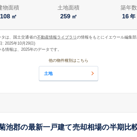
建物面積
土地面積
築年数
108
259
16
㎡
㎡
年
ータは、国土交通省の
不動産情報ライブラリ
の情報をもとにイエウール編集部
 2025年10月29日)
る情報は、2025年のデータです。
他の物件種別はこちら
土地
菊池郡の最新一戸建て売却相場の半期比