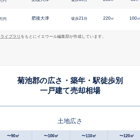
万円
肥後大津
21
220
100
徒歩
分
㎡
万円
報ライブラリ
をもとにイエウール編集部が作成しています。
肥後大津
23
160
80
徒歩
分
㎡
㎡
万円
肥後大津
10
360
95
徒歩
分
㎡
㎡
万円
肥後大津
28
260
115
徒歩
分
㎡
万円
菊池郡の広さ・築年・駅徒歩別
一戸建て売却相場
肥後大津
-
210
105
徒歩
分
㎡
万円
肥後大津
-
230
100
徒歩
分
㎡
円
土地広さ
肥後大津
-
220
120
徒歩
分
㎡
万円
〜90㎡
〜100㎡
〜110㎡
〜120㎡