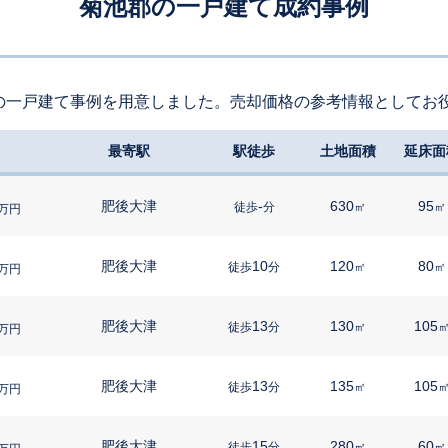
菊池郡の一戸建て成約事例
の一戸建て事例を用意しました。売却価格の参考情報としてお
最寄駅
駅徒歩
土地面積
延床面
肥後大津
-
630
95
徒歩
分
㎡
㎡
万円
肥後大津
10
120
80
徒歩
分
㎡
㎡
万円
肥後大津
13
130
105
徒歩
分
㎡
万円
肥後大津
13
135
105
徒歩
分
㎡
万円
肥後大津
15
280
60
徒歩
分
㎡
㎡