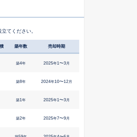
役立てください。
積
築年数
売却時期
4
2025
1〜3
築
年
年
月
8
2024
10〜12
築
年
年
月
1
2025
1〜3
㎡
築
年
年
月
2
2025
7〜9
㎡
築
年
年
月
59
2025
4〜6
築
年
年
月