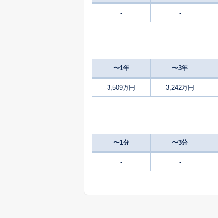
-
-
3,400
美咲野
2,000
大字室
〜1年
〜3年
8,500
大字室
3,509万円
3,242万円
2,400
向陽台
3,800
新山
〜1分
〜3分
3,100
大字津久礼
-
-
550
大字津久礼
万