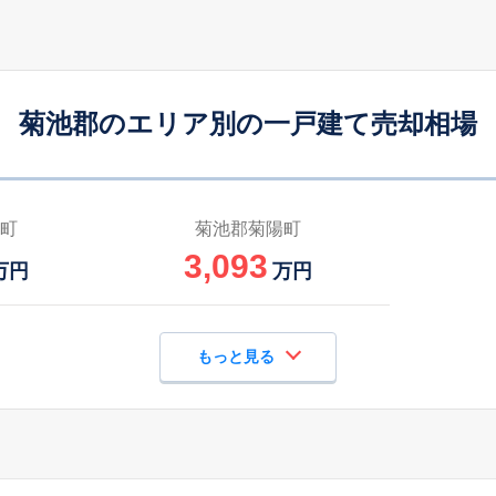
三里木
25
200
115
徒歩
分
㎡
万円
原水
-
300
125
徒歩
分
㎡
万円
菊池郡のエリア別の一戸建て売却相場
武蔵塚
-
200
115
徒歩
分
㎡
万円
原水
25
490
150
徒歩
分
㎡
万円
町
菊池郡菊陽町
3,093
光の森
9
210
135
万円
万円
徒歩
分
㎡
万円
光の森
10
210
120
徒歩
分
㎡
万円
もっと見る