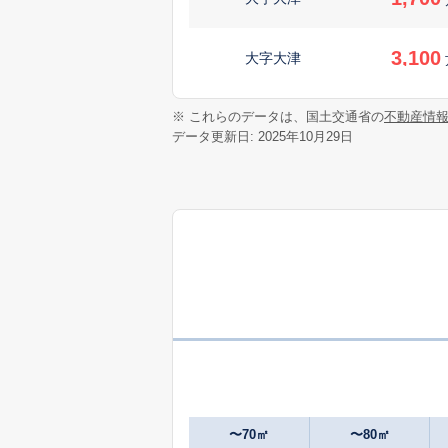
3,100
大字大津
1,300
※ これらのデータは、国土交通省の
不動産情
大字大津
データ更新日: 2025年10月29日
1,200
大字引水
2,800
大字引水
1,400
大字平川
700
大字吹田
万
1,600
美咲野
〜70㎡
〜80㎡