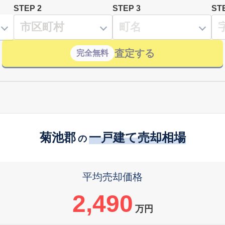
STEP 2
STEP 3
ST
査定する
完全無料
菊池郡
一戸建て売却相場
の
平均売却価格
2,490
万円