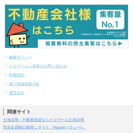
編集ポリシー
イエウールへ加盟のお問い合わせ
利用規約
個人情報保護方針
運営会社
関連サイト
土地活用・不動産投資ならイエウール土地活用
完全会員制の家探しサイト「Housii(ハウシー)」