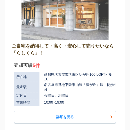
ご自宅を納得して・高く・安心して売りたいなら
「らしくら」！
5
売却実績
件
愛知県名古屋市名東区明が丘100 LOFTビル
所在地
1C
名古屋市営地下鉄東山線「藤が丘」駅 徒歩4
最寄駅
分
定休日
火曜日、水曜日
営業時間
10:00~19:00
詳細を見る