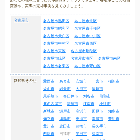
あなたの地域に合った売却情報をチェックできます。各地域ごとの地価
変動や、実際の売却事例を見てみましょう。
名古屋市
名古屋市熱田区
名古屋市北区
名古屋市昭和区
名古屋市千種区
名古屋市天白区
名古屋市中川区
名古屋市中村区
名古屋市西区
名古屋市東区
名古屋市瑞穂区
名古屋市緑区
名古屋市港区
名古屋市南区
名古屋市名東区
名古屋市守山区
愛知県その他
愛西市
あま市
安城市
一宮市
稲沢市
犬山市
岩倉市
大府市
岡崎市
尾張旭市
春日井市
刈谷市
蒲郡市
北名古屋市
清須市
江南市
小牧市
新城市
瀬戸市
高浜市
田原市
知多市
知立市
津島市
東海市
常滑市
豊明市
豊川市
豊田市
豊橋市
長久手市
西尾市
日進市
半田市
碧南市