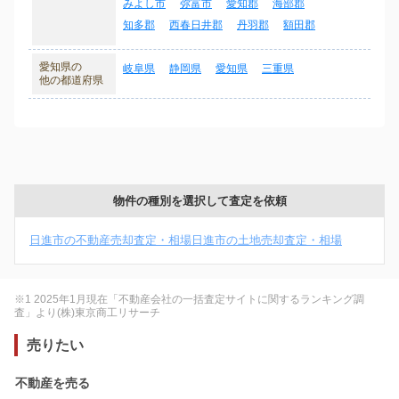
みよし市
弥富市
愛知郡
海部郡
知多郡
西春日井郡
丹羽郡
額田郡
愛知県の
岐阜県
静岡県
愛知県
三重県
他の都道府県
物件の種別を選択して査定を依頼
日進市の不動産売却査定・相場
日進市の土地売却査定・相場
※1 2025年1月現在「不動産会社の一括査定サイトに関するランキング調
査」より(株)東京商工リサーチ
売りたい
不動産を売る