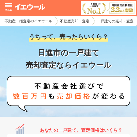
不動産一括査定のイエウール
不動産売却・査定
一戸建ての売却・査定
イエウール加盟希望の不動産会社様
うちって、売ったらいくら？
初めての方へ
日進市の一戸建て
不動産売却の流れ
売却査定ならイエウール
不動産の売却・一括査定
家査定シミュレーター
お問い合わせ
あなたの一戸建て、査定価格はいくら？