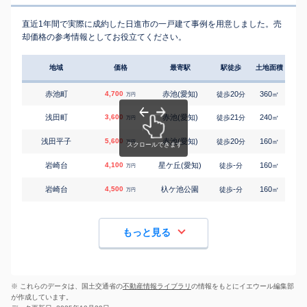
直近1年間で実際に成約した日進市の一戸建て事例を用意しました。売
却価格の参考情報としてお役立てください。
地域
価格
最寄駅
駅徒歩
土地面積
延床
赤池町
4,700
赤池(愛知)
20
360
140
徒歩
分
㎡
万円
浅田町
3,600
赤池(愛知)
21
240
105
徒歩
分
㎡
万円
浅田平子
5,600
赤池(愛知)
20
160
115
徒歩
分
㎡
万円
岩崎台
4,100
星ケ丘(愛知)
-
160
120
徒歩
分
㎡
万円
岩崎台
4,500
杁ケ池公園
-
160
105
徒歩
分
㎡
万円
もっと見る
※ これらのデータは、国土交通省の
不動産情報ライブラリ
の情報をもとにイエウール編集部
が作成しています。