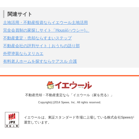
関連サイト
土地活用・不動産投資ならイエウール土地活用
完全会員制の家探しサイト「Housii(ハウシー)」
不動産査定・売却ならすまいステップ
不動産会社の評判サイト｜おうちの語り部
外壁塗装ならヌリカエ
有料老人ホームを探すならケアスル 介護
不動産売却・不動産査定なら「イエウール（家を売る）」
Copyright(c)2014 Speee, Inc. All rights reserved.
イエウールは、東証スタンダード市場に上場している株式会社Speeeが
運営しています。