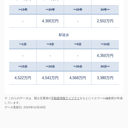
〜15年
〜20年
〜30年
30年〜
-
4,300万円
-
2,502万円
駅徒歩
〜1分
〜3分
〜5分
〜10分
-
-
-
4,350万円
〜15分
〜20分
〜30分
30分〜
4,522万円
4,541万円
4,569万円
3,380万円
※ これらのデータは、国土交通省の
不動産情報ライブラリ
をもとにイエウール編集部が作成
しています。
データ更新日: 2025年10月29日