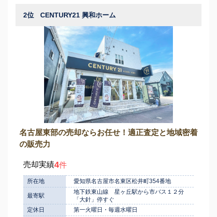
2位
CENTURY21 興和ホーム
名古屋東部の売却ならお任せ！適正査定と地域密着
の販売力
4
売却実績
件
所在地
愛知県名古屋市名東区松井町354番地
地下鉄東山線 星ヶ丘駅から市バス１２分
最寄駅
「大針」停すぐ
定休日
第一火曜日・毎週水曜日