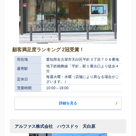
顧客満足度ランキング 2冠受賞！
所在地
愛知県名古屋市天白区平針３丁目７０８番地
地下鉄鶴舞線「平針」駅１番出口より徒歩４
最寄駅
分
毎週火曜・水曜（店舗により異なる場合がご
定休日
ざいます。）
営業時間
10:00～18:00
詳細を見る
アルファス株式会社 ハウスドゥ 天白原