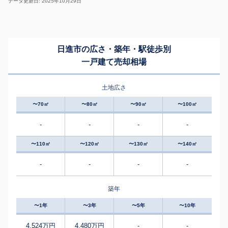
データ更新日: 2025年10月29日
日進市の広さ・築年・駅徒歩別
一戸建て売却相場
土地広さ
〜70㎡
〜80㎡
〜90㎡
〜100㎡
-
-
-
-
〜110㎡
〜120㎡
〜130㎡
〜140㎡
-
-
-
-
築年
〜1年
〜3年
〜5年
〜10年
4,524万円
4,480万円
-
-