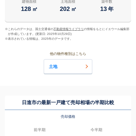
建物面積
土地面積
築年数
128
202
13
㎡
㎡
年
※
これらのデータは、国土交通省の
不動産情報ライブラリ
の情報をもとにイエウール編集部
が作成しています。(更新日: 2025年10月29日)
※
表示されている情報は、2025年のデータです。
他の物件種別はこちら
土地
日進市の最新一戸建て売却相場の半期比較
売却価格
前半期
今半期