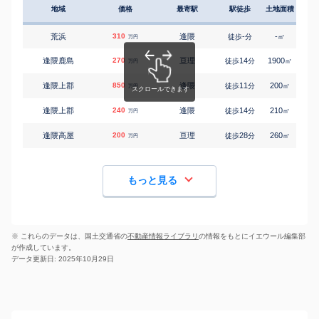
地域
価格
最寄駅
駅徒歩
土地面積
延床
荒浜
310
逢隈
-
-
160
徒歩
分
㎡
万円
逢隈鹿島
270
亘理
14
1900
115
徒歩
分
㎡
万円
逢隈上郡
850
逢隈
11
200
125
徒歩
分
㎡
万円
逢隈上郡
240
逢隈
14
210
125
徒歩
分
㎡
万円
逢隈高屋
200
亘理
28
260
120
徒歩
分
㎡
万円
もっと見る
※ これらのデータは、国土交通省の
不動産情報ライブラリ
の情報をもとにイエウール編集部
が作成しています。
データ更新日: 2025年10月29日