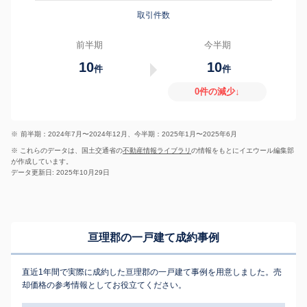
取引件数
前半期
今半期
10
10
件
件
0件の減少↓
※
前半期：2024年7月〜2024年12月、今半期：2025年1月〜2025年6月
※ これらのデータは、国土交通省の
不動産情報ライブラリ
の情報をもとにイエウール編集部
が作成しています。
データ更新日: 2025年10月29日
亘理郡の一戸建て成約事例
直近1年間で実際に成約した亘理郡の一戸建て事例を用意しました。売
却価格の参考情報としてお役立てください。