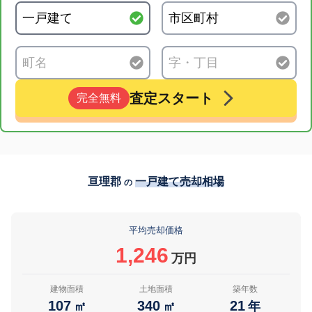
査定スタート
完全無料
亘理郡
一戸建て売却相場
の
平均売却価格
1,246
万円
建物面積
土地面積
築年数
107
340
21
㎡
㎡
年