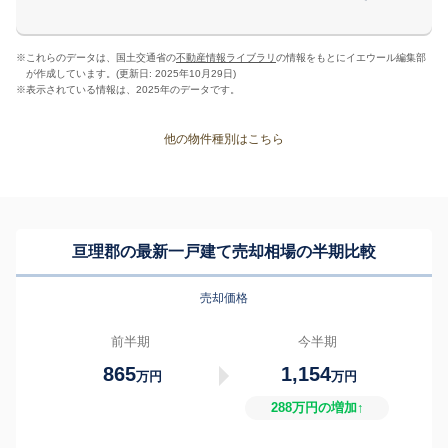
※
これらのデータは、国土交通省の
不動産情報ライブラリ
の情報をもとにイエウール編集部
が作成しています。(更新日: 2025年10月29日)
※
表示されている情報は、2025年のデータです。
他の物件種別はこちら
亘理郡の最新一戸建て売却相場の半期比較
売却価格
前半期
今半期
865
1,154
万円
万円
288万円の増加↑