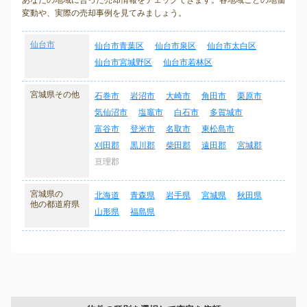
あなたの地域に合った売却情報をチェックできます。各地域ごとの地価
変動や、実際の売却事例を見てみましょう。
仙台市
仙台市青葉区
仙台市泉区
仙台市太白区
仙台市宮城野区
仙台市若林区
宮城県その他
石巻市
岩沼市
大崎市
角田市
栗原市
気仙沼市
塩竈市
白石市
多賀城市
富谷市
登米市
名取市
東松島市
刈田郡
黒川郡
柴田郡
遠田郡
宮城郡
亘理郡
宮城県の
北海道
青森県
岩手県
宮城県
秋田県
他の都道府県
山形県
福島県