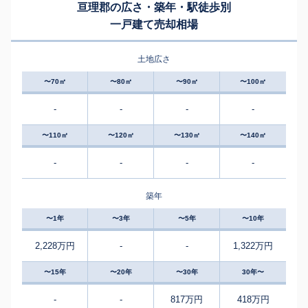
亘理郡の広さ・築年・駅徒歩別
一戸建て売却相場
土地広さ
〜70㎡
〜80㎡
〜90㎡
〜100㎡
-
-
-
-
〜110㎡
〜120㎡
〜130㎡
〜140㎡
-
-
-
-
築年
〜1年
〜3年
〜5年
〜10年
2,228万円
-
-
1,322万円
〜15年
〜20年
〜30年
30年〜
-
-
817万円
418万円