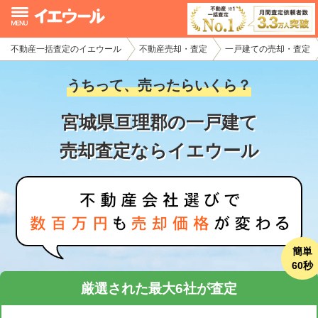
不動産一括査定のイエウール
不動産売却・査定
一戸建ての売却・査定
イエウール加盟希望の不動産会社様
うちって、売ったらいくら？
初めての方へ
宮城県亘理郡の一戸建て
不動産売却の流れ
売却査定ならイエウール
不動産の売却・一括査定
家査定シミュレーター
お問い合わせ
簡単
60秒
厳選された最大6社が査定