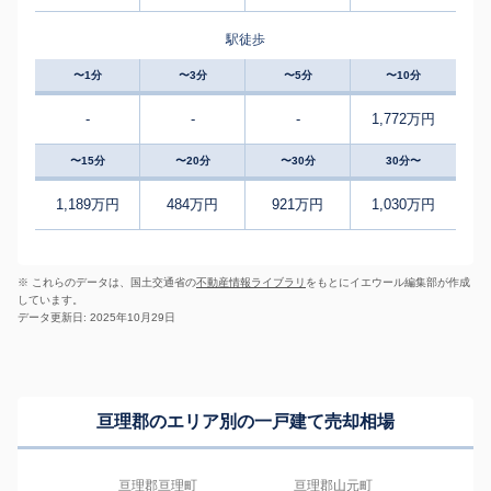
駅徒歩
〜1分
〜3分
〜5分
〜10分
-
-
-
1,772万円
〜15分
〜20分
〜30分
30分〜
1,189万円
484万円
921万円
1,030万円
※ これらのデータは、国土交通省の
不動産情報ライブラリ
をもとにイエウール編集部が作成
しています。
データ更新日: 2025年10月29日
亘理郡のエリア別の一戸建て売却相場
亘理郡亘理町
亘理郡山元町