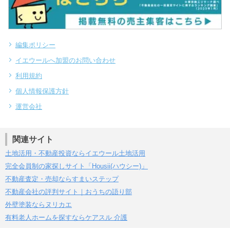
編集ポリシー
イエウールへ加盟のお問い合わせ
利用規約
個人情報保護方針
運営会社
関連サイト
土地活用・不動産投資ならイエウール土地活用
完全会員制の家探しサイト「Housii(ハウシー)」
不動産査定・売却ならすまいステップ
不動産会社の評判サイト｜おうちの語り部
外壁塗装ならヌリカエ
有料老人ホームを探すならケアスル 介護