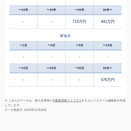
〜15年
〜20年
〜30年
30年〜
-
-
715万円
441万円
駅徒歩
〜1分
〜3分
〜5分
〜10分
-
-
-
-
〜15分
〜20分
〜30分
30分〜
-
-
-
576万円
※ これらのデータは、国土交通省の
不動産情報ライブラリ
をもとにイエウール編集部が作成
しています。
データ更新日: 2025年10月29日