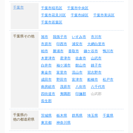
千葉市
千葉市稲毛区
千葉市中央区
千葉市花見川区
千葉市緑区
千葉市美浜区
千葉市若葉区
千葉県その他
旭市
我孫子市
いすみ市
市川市
市原市
印西市
浦安市
大網白里市
柏市
勝浦市
香取市
鎌ケ谷市
鴨川市
木更津市
君津市
佐倉市
山武市
白井市
袖ケ浦市
館山市
銚子市
東金市
富里市
流山市
習志野市
成田市
野田市
富津市
船橋市
松戸市
南房総市
茂原市
八街市
八千代市
四街道市
夷隅郡
印旛郡
山武郡
長生郡
千葉県の
茨城県
栃木県
群馬県
埼玉県
千葉県
他の都道府県
東京都
神奈川県