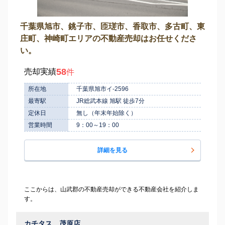
千葉県旭市、銚子市、匝瑳市、香取市、多古町、東
庄町、神崎町エリアの不動産売却はお任せくださ
い。
58
売却実績
件
所在地
千葉県旭市イ-2596
最寄駅
JR総武本線 旭駅 徒歩7分
定休日
無し（年末年始除く）
営業時間
9：00～19：00
詳細を見る
ここからは、山武郡の不動産売却ができる不動産会社を紹介しま
す。
カチタス 茂原店