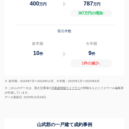
400
787
万円
万円
387万円の増加↑
取引件数
前半期
今半期
10
9
件
件
1件の減少↓
※
前半期：2024年7月〜2024年12月、今半期：2025年1月〜2025年6月
※ これらのデータは、国土交通省の
不動産情報ライブラリ
の情報をもとにイエウール編集部
が作成しています。
データ更新日: 2025年10月29日
山武郡の一戸建て成約事例