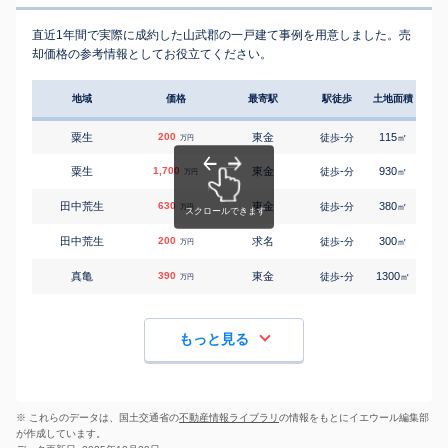
直近1年間で実際に成約した山武郡の一戸建て事例を用意しました。売
却価格の参考情報としてお役立てください。
地域
価格
最寄駅
駅徒歩
土地面積
延床
粟生
200
東金
-
115
80
徒歩
分
㎡
万円
粟生
1,700
東金
-
930
155
徒歩
分
㎡
万円
田中荒生
630
東金
-
380
50
徒歩
分
㎡
万円
田中荒生
200
求名
-
300
115
徒歩
分
㎡
万円
真亀
390
東金
-
1300
105
徒歩
分
㎡
万円
もっと見る
※ これらのデータは、国土交通省の
不動産情報ライブラリ
の情報をもとにイエウール編集部
が作成しています。