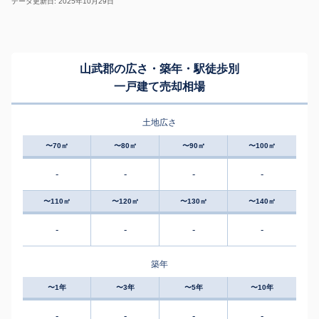
データ更新日: 2025年10月29日
山武郡の広さ・築年・駅徒歩別
一戸建て売却相場
土地広さ
〜70㎡
〜80㎡
〜90㎡
〜100㎡
-
-
-
-
〜110㎡
〜120㎡
〜130㎡
〜140㎡
-
-
-
-
築年
〜1年
〜3年
〜5年
〜10年
-
-
-
-