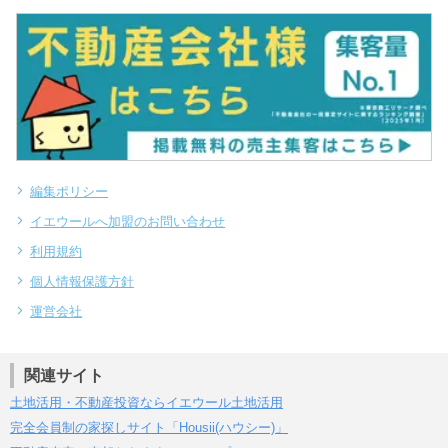
編集ポリシー
イエウールへ加盟のお問い合わせ
利用規約
個人情報保護方針
運営会社
関連サイト
土地活用・不動産投資ならイエウール土地活用
完全会員制の家探しサイト「Housii(ハウシー)」