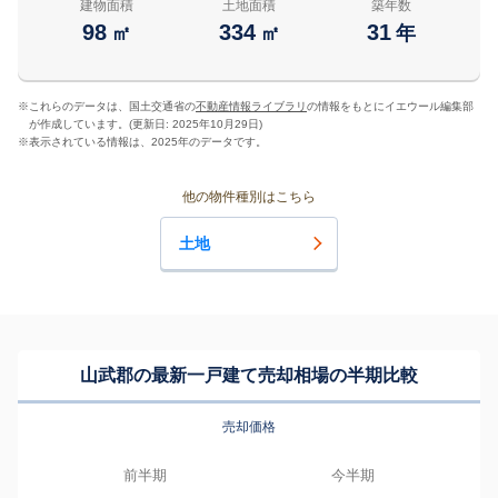
建物面積
土地面積
築年数
98
334
31
㎡
㎡
年
※
これらのデータは、国土交通省の
不動産情報ライブラリ
の情報をもとにイエウール編集部
が作成しています。(更新日: 2025年10月29日)
※
表示されている情報は、2025年のデータです。
他の物件種別はこちら
土地
山武郡の最新一戸建て売却相場の半期比較
売却価格
前半期
今半期